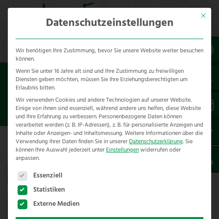
Mit dies
Datenschutzeinstellungen
Wir benötigen Ihre Zustimmung, bevor Sie unsere Website weiter besuchen
können.
Wenn Sie unter 16 Jahre alt sind und Ihre Zustimmung zu freiwilligen
Sie sind hier:
Referenzen
*Tierart
Diensten geben möchten, müssen Sie Ihre Erziehungsberechtigten um
Erlaubnis bitten.
Wir verwenden Cookies und andere Technologien auf unserer Website.
*Pferde
Einige von ihnen sind essenziell, während andere uns helfen, diese Website
und Ihre Erfahrung zu verbessern.
Personenbezogene Daten können
verarbeitet werden (z. B. IP-Adressen), z. B. für personalisierte Anzeigen und
Inhalte oder Anzeigen- und Inhaltsmessung.
Weitere Informationen über die
Verwendung Ihrer Daten finden Sie in unserer
Datenschutzerklärung
.
Sie
können Ihre Auswahl jederzeit unter
Einstellungen
widerrufen oder
anpassen.
Es folgt eine Liste der Service-Gruppen, für die eine E
Essenziell
Statistiken
Externe Medien