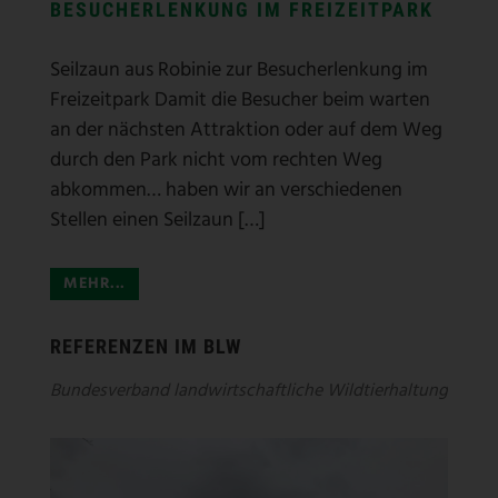
BADESEE LAHDE
Parkplatzzaun aus Robinie am Badesee Lahde
Weil die Besucherströme wild auf dem Gelände
parkten, und die Rettungsgasse nicht
einhielten musste der Seitenstreifen mit einer
Zaunanlage versehen werden. Die Wahl fiel auf
einen Robinienzaun im Post […]
MEHR...
REFERENZEN IM BLW
Bundesverband landwirtschaftliche Wildtierhaltung