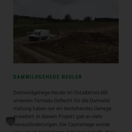
ZIEGENGEHEGE MIT FEROX
SUPERGEFLECHT VELBERT
ZIEGENGEHEGE MIT FEROX
SUPERGEFLECHT VELBERT
Ziegengehege mit Ferox Supergeflecht Velbert
Unser Kunde suchte einen stabilen Zaun für
seine Ziegen. Unsere Aufgabe bestand in der
Umzäunung in Steinreichem Boden zusammen
mit einen sicheren Abgrenzung zum Spielplatz.