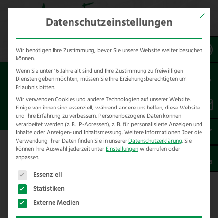
Mit dies
Datenschutzeinstellungen
Wir benötigen Ihre Zustimmung, bevor Sie unsere Website weiter besuchen
können.
Wenn Sie unter 16 Jahre alt sind und Ihre Zustimmung zu freiwilligen
Sie sind hier:
Diensten geben möchten, müssen Sie Ihre Erziehungsberechtigten um
Erlaubnis bitten.
ZAUNBAULÖSUNGEN FÜR
Wir verwenden Cookies und andere Technologien auf unserer Website.
Einige von ihnen sind essenziell, während andere uns helfen, diese Website
TIERPARKS & WILDGEHEGE
und Ihre Erfahrung zu verbessern.
Personenbezogene Daten können
verarbeitet werden (z. B. IP-Adressen), z. B. für personalisierte Anzeigen und
Inhalte oder Anzeigen- und Inhaltsmessung.
Weitere Informationen über die
Verwendung Ihrer Daten finden Sie in unserer
Datenschutzerklärung
.
Sie
Zaunbau Lösungen für Tierparks &
können Ihre Auswahl jederzeit unter
Einstellungen
widerrufen oder
anpassen.
Wildgehege
Es folgt eine Liste der Service-Gruppen, für die eine E
Essenziell
Hier stellen wir unsere speziellen Lösungen
Statistiken
für ein Wildgehege oder für einen Tierpark
Externe Medien
vor. Unser Ziel ist es, Produkte, welche wir