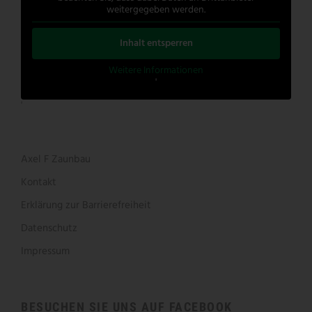
weitergegeben werden.
Inhalt entsperren
Weitere Informationen
'
'
Axel F Zaunbau
Kontakt
Erklärung zur Barrierefreiheit
Datenschutz
Impressum
BESUCHEN SIE UNS AUF FACEBOOK