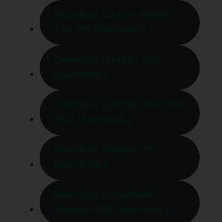
Datenblatt Country Garden
Tore (915 Downloads )
Datenblatt Leichttor (723
Downloads )
Datenblatt Leichttor mit Gitter
(1820 Downloads )
Datenblatt Klapptor (831
Downloads )
Datenblatt ausziehbares
Weidetor (918 Downloads )