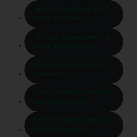
Datenblatt Knotennet bis 150
cm (1114 Downloads )
Datenblatt Knotengeflecht ab
150 cm (1105 Downloads )
Datenblatt Multinet (2682
Downloads )
Datenblatt Supernet unter 150
cm (1102 Downloads )
Datenblatt Supernet über 150
cm (1178 Downloads )