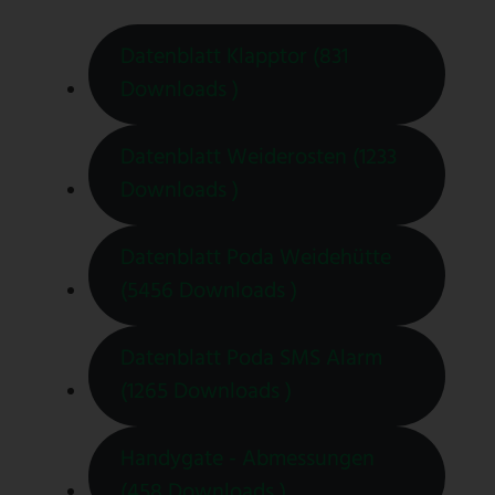
Datenblatt Klapptor (831
Downloads )
Datenblatt Weiderosten (1233
Downloads )
Datenblatt Poda Weidehütte
(5456 Downloads )
Datenblatt Poda SMS Alarm
(1265 Downloads )
Handygate - Abmessungen
(458 Downloads )