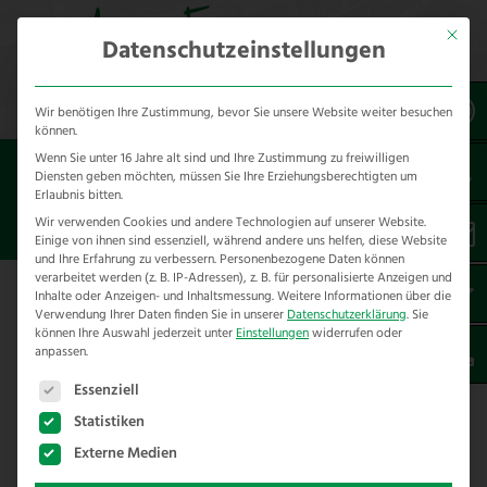
Mit dies
Datenschutzeinstellungen
Wir benötigen Ihre Zustimmung, bevor Sie unsere Website weiter besuchen
können.
Wenn Sie unter 16 Jahre alt sind und Ihre Zustimmung zu freiwilligen
Sie sind hier:
Über uns
Diensten geben möchten, müssen Sie Ihre Erziehungsberechtigten um
Erlaubnis bitten.
UNSERE DOWNLOAD AREA
Wir verwenden Cookies und andere Technologien auf unserer Website.
Einige von ihnen sind essenziell, während andere uns helfen, diese Website
und Ihre Erfahrung zu verbessern.
Personenbezogene Daten können
verarbeitet werden (z. B. IP-Adressen), z. B. für personalisierte Anzeigen und
Inhalte oder Anzeigen- und Inhaltsmessung.
Weitere Informationen über die
Verwendung Ihrer Daten finden Sie in unserer
Datenschutzerklärung
.
Sie
können Ihre Auswahl jederzeit unter
Einstellungen
widerrufen oder
DATENBLÄTTER ZU UNSEREN PRODUKTEN
anpassen.
Es folgt eine Liste der Service-Gruppen, für die eine E
Essenziell
Holzzäune
Statistiken
Externe Medien
Datenblatt Master Zaun (1133