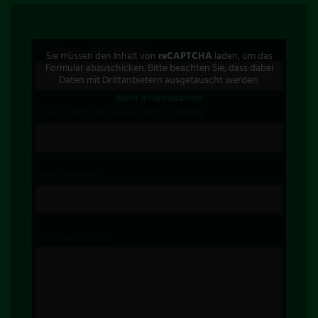
Ihr Name (Pflichtfeld)
Sie müssen den Inhalt von
reCAPTCHA
laden, um das
Formular abzuschicken. Bitte beachten Sie, dass dabei
Daten mit Drittanbietern ausgetauscht werden.
Mehr Informationen
Ihre E-Mail-Adresse (Pflichtfeld)
Ihre Projekt
Ihre Nachricht