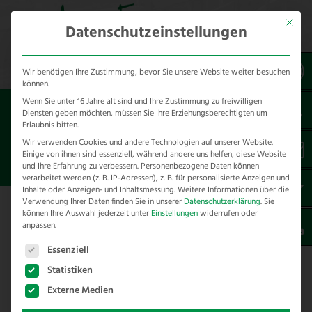
Mit dies
Datenschutzeinstellungen
Wir benötigen Ihre Zustimmung, bevor Sie unsere Website weiter besuchen
können.
Wenn Sie unter 16 Jahre alt sind und Ihre Zustimmung zu freiwilligen
Sie sind hier:
Zäune
Diensten geben möchten, müssen Sie Ihre Erziehungsberechtigten um
Erlaubnis bitten.
DRESSURPLATZEINFASSUNG AUS
Wir verwenden Cookies und andere Technologien auf unserer Website.
Einige von ihnen sind essenziell, während andere uns helfen, diese Website
HOLZ
und Ihre Erfahrung zu verbessern.
Personenbezogene Daten können
verarbeitet werden (z. B. IP-Adressen), z. B. für personalisierte Anzeigen und
Inhalte oder Anzeigen- und Inhaltsmessung.
Weitere Informationen über die
Verwendung Ihrer Daten finden Sie in unserer
Datenschutzerklärung
.
Sie
können Ihre Auswahl jederzeit unter
Einstellungen
widerrufen oder
anpassen.
Dressurplatzeinfassung aus Holz
Es folgt eine Liste der Service-Gruppen, für die eine E
Essenziell
Diese Dressurplatzeinfassung aus Kiefernholz
Statistiken
oder tropischem Hartholz ist eine schöne und
Externe Medien
dauerhafte Lösung für die Abgrenzung Ihres