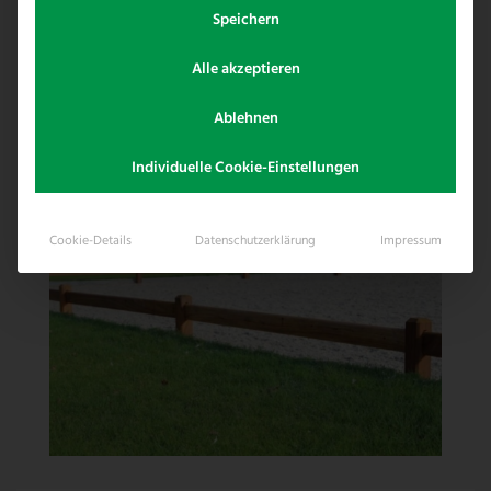
Dressurvierecks nach außen. Als Ergänzung
Speichern
dazu haben wir auch den passenden
Alle akzeptieren
Pferdezaun.
Ablehnen
Individuelle Cookie-Einstellungen
Cookie-Details
Datenschutzerklärung
Impressum