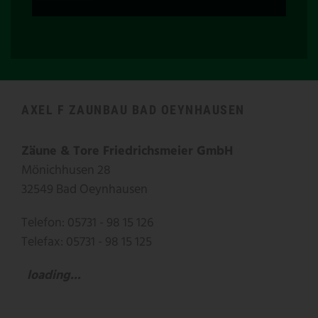
AXEL F ZAUNBAU BAD OEYNHAUSEN
Zäune & Tore Friedrichsmeier GmbH
Mönichhusen 28
32549 Bad Oeynhausen
Telefon: 05731 - 98 15 126
Telefax: 05731 - 98 15 125
loading...