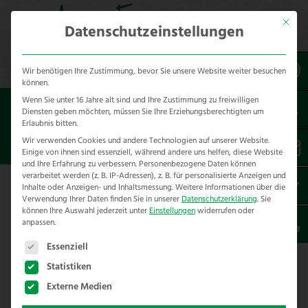
Mit dies
Datenschutzeinstellungen
Wir benötigen Ihre Zustimmung, bevor Sie unsere Website weiter besuchen
können.
Wenn Sie unter 16 Jahre alt sind und Ihre Zustimmung zu freiwilligen
Sie sind hier:
Knotengeflechte
Diensten geben möchten, müssen Sie Ihre Erziehungsberechtigten um
Erlaubnis bitten.
OTTERSCHUTZ-GEFLECHT
Wir verwenden Cookies und andere Technologien auf unserer Website.
Einige von ihnen sind essenziell, während andere uns helfen, diese Website
und Ihre Erfahrung zu verbessern.
Personenbezogene Daten können
verarbeitet werden (z. B. IP-Adressen), z. B. für personalisierte Anzeigen und
Inhalte oder Anzeigen- und Inhaltsmessung.
Weitere Informationen über die
Das Otterschutz-Geflecht gibt es in
Verwendung Ihrer Daten finden Sie in unserer
Datenschutzerklärung
.
Sie
verschiedenen Versionen
können Ihre Auswahl jederzeit unter
Einstellungen
widerrufen oder
anpassen.
Es folgt eine Liste der Service-Gruppen, für die eine E
Dieses Geflecht wurde für den speziellen
Essenziell
Einsatz als Otterschutzzaun mit
Statistiken
mechanischem Überkletterschutz entwickelt.
Externe Medien
Auch hier nutzen wir
High Tensile Stahl
in