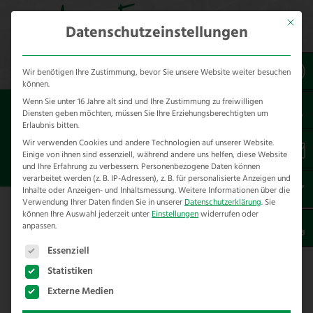
Mit dies
Datenschutzeinstellungen
Wir benötigen Ihre Zustimmung, bevor Sie unsere Website weiter besuchen
können.
Wenn Sie unter 16 Jahre alt sind und Ihre Zustimmung zu freiwilligen
Sie sind hier:
Zäune
Diensten geben möchten, müssen Sie Ihre Erziehungsberechtigten um
Erlaubnis bitten.
GLATTDRAHT ELEKTROZAUN –
Wir verwenden Cookies und andere Technologien auf unserer Website.
Einige von ihnen sind essenziell, während andere uns helfen, diese Website
SPEZIALVERSIONEN
und Ihre Erfahrung zu verbessern.
Personenbezogene Daten können
verarbeitet werden (z. B. IP-Adressen), z. B. für personalisierte Anzeigen und
Inhalte oder Anzeigen- und Inhaltsmessung.
Weitere Informationen über die
Verwendung Ihrer Daten finden Sie in unserer
Datenschutzerklärung
.
Sie
Glattdraht Spezialversionen
können Ihre Auswahl jederzeit unter
Einstellungen
widerrufen oder
anpassen.
Es folgt eine Liste der Service-Gruppen, für die eine E
Im Einsatz von Glattdraht Elektrozäunen –
Essenziell
zum Beispiel bei Wolfschutz,
Statistiken
Wildschweinschutz oder im Gehegebau
Externe Medien
benutzen wir an vielen Stellen spezielle