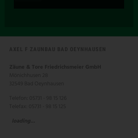
AXEL F ZAUNBAU BAD OEYNHAUSEN
Zäune & Tore Friedrichsmeier GmbH
Mönichhusen 28
32549 Bad Oeynhausen
Telefon: 05731 - 98 15 126
Telefax: 05731 - 98 15 125
loading...