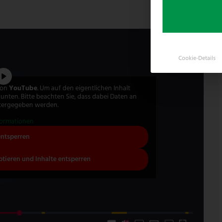
Cookie-Details
 von
YouTube
. Um auf den eigentlichen Inhalt
e unten. Bitte beachten Sie, dass dabei Daten an
itergegeben werden.
formationen
entsperren
ptieren und Inhalte entsperren