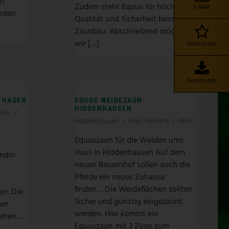
in
Zudem steht Equus für höchste
E-Mail
erden
Qualität und Sicherheit beim
Zaunbau. Abschließend möchten
wir […]
Referenzen
Downloads
THAGEN
EQUUS WEIDEZAUN
HIDDENHAUSEN
hsen
/
Hiddenhausen
/
Kreis Herford
/
NRW
Equuszaun für die Weiden ums
Haus in Hiddenhausen Auf dem
undin
neuen Bauernhof sollen auch die
Pferde ein neues Zuhause
finden… Die Weideflächen sollten
en. Die
Sicher und günstig eingezäunt
den
werden. Hier kommt ein
tehen…
Equuszaun mit 3 Züge zum