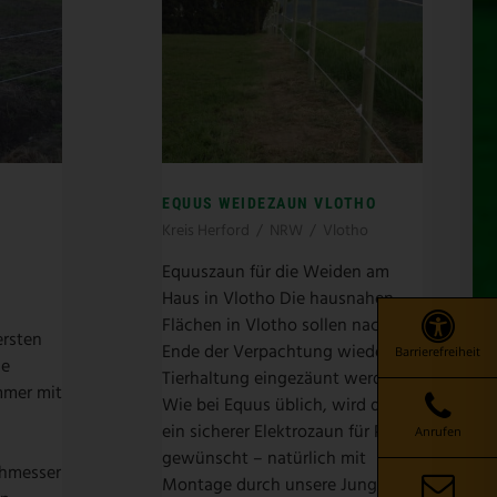
EQUUS WEIDEZAUN VLOTHO
Kreis Herford
/
NRW
/
Vlotho
Equuszaun für die Weiden am
Haus in Vlotho Die hausnahen
Flächen in Vlotho sollen nach
ersten
Ende der Verpachtung wieder zur
Barrierefreiheit
ne
Tierhaltung eingezäunt werden.
mmer mit
Wie bei Equus üblich, wird dazu
ein sicherer Elektrozaun für Pferde
Anrufen
gewünscht – natürlich mit
chmesser
Montage durch unsere Jungs…