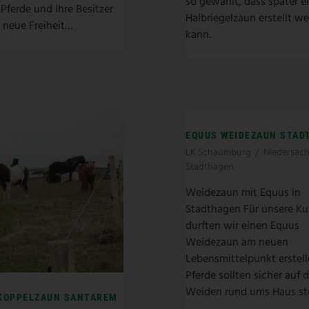
so gewählt, dass später e
 Pferde und Ihre Besitzer
Halbriegelzaun erstellt w
e neue Freiheit…
kann.
EQUUS WEIDEZAUN STAD
LK Schaumburg
/
Niedersac
Stadthagen
Weidezaun mit Equus in
Stadthagen Für unsere K
durften wir einen Equus
Weidezaun am neuen
Lebensmittelpunkt erstell
Pferde sollten sicher auf 
Weiden rund ums Haus s
KOPPELZAUN SANTAREM