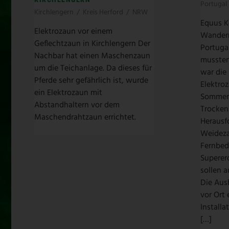
Portugal
Kirchlengern
/
Kreis Herford
/
NRW
Equus K
Elektrozaun vor einem
Wanderr
Geflechtzaun in Kirchlengern Der
Portuga
Nachbar hat einen Maschenzaun
mussten
um die Teichanlage. Da dieses für
war die
Pferde sehr gefährlich ist, wurde
Elektro
ein Elektrozaun mit
Sommer
Abstandhaltern vor dem
Trocken
Maschendrahtzaun errichtet.
Herausf
Weideza
Fernbed
Superer
sollen 
Die Aus
vor Ort 
Install
[…]