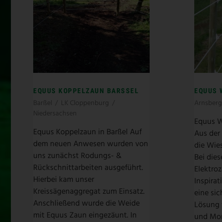
EQUUS KOPPELZAUN BARSSEL
EQUUS 
Barßel
/
LK Cloppenburg
/
Arnsberg
Niedersachsen
Equus W
Equus Koppelzaun in Barßel Auf
Aus der 
dem neuen Anwesen wurden von
die Wies
uns zunächst Rodungs- &
Bei die
Rückschnittarbeiten ausgeführt.
Elektro
Hierbei kam unser
Inspirat
Kreissägenaggregat zum Einsatz.
eine sic
Anschließend wurde die Weide
Lösung 
mit Equus Zaun eingezäunt. In
und Mon