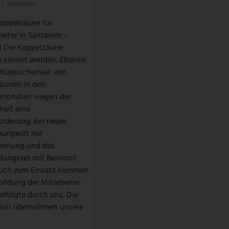
/
Santarem
oppelzäune für
eiter in Santarem –
l Die Koppelzäune
 saniert werden. Ebenso
 Hütesicherheit von
zäunen in den
monaten wegen der
heit eine
orderung. Ein neues
ungerät mit
ienung und das
dungsset mit Bentonit
auch zum Einsatz kommen.
bildung der Mitarbeiter
erfolgte durch uns. Die
ation übernahmen unsere