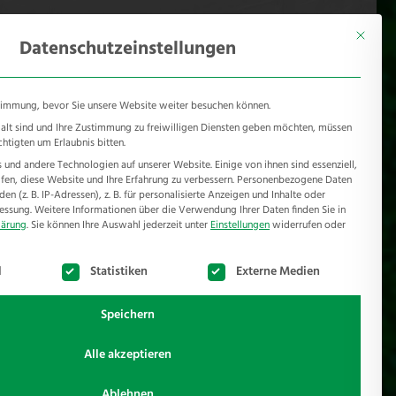
KONTAKT
Mönichhusen 28 - 32549 Bad Oeynhausen
Mit diese
Datenschutzeinstellungen
timmung, bevor Sie unsere Website weiter besuchen können.
e alt sind und Ihre Zustimmung zu freiwilligen Diensten geben möchten, müssen
chtigten um Erlaubnis bitten.
und andere Technologien auf unserer Website. Einige von ihnen sind essenziell,
RSCHUTZ
REFERENZEN
JOBS
NEWSROOM
en, diese Website und Ihre Erfahrung zu verbessern.
Personenbezogene Daten
n (z. B. IP-Adressen), z. B. für personalisierte Anzeigen und Inhalte oder
essung.
Weitere Informationen über die Verwendung Ihrer Daten finden Sie in
lärung
.
Sie können Ihre Auswahl jederzeit unter
Einstellungen
widerrufen oder
te der Service-Gruppen, für die eine Einwilligung erteilt werden k
l
Statistiken
Externe Medien
Speichern
Alle akzeptieren
te Alternative zu herkömmlichen Koppelzäunen.
Ablehnen