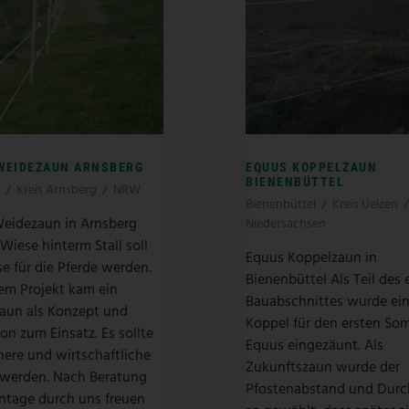
WEIDEZAUN ARNSBERG
EQUUS KOPPELZAUN
BIENENBÜTTEL
/
Kreis Arnsberg
/
NRW
Bienenbüttel
/
Kreis Uelzen
/
eidezaun in Arnsberg
Niedersachsen
Wiese hinterm Stall soll
Equus Koppelzaun in
e für die Pferde werden.
Bienenbüttel Als Teil des 
sem Projekt kam ein
Bauabschnittes wurde ei
zaun als Konzept und
Koppel für den ersten So
ion zum Einsatz. Es sollte
Equus eingezäunt. Als
here und wirtschaftliche
Zukunftszaun wurde der
werden. Nach Beratung
Pfostenabstand und Dur
tage durch uns freuen