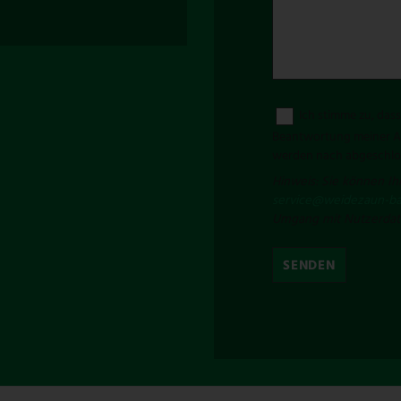
Ich stimme zu, da
Beantwortung meiner An
werden nach abgeschlos
Hinweis: Sie können Ihr
service@weidezaun-ba
Umgang mit Nutzerdate