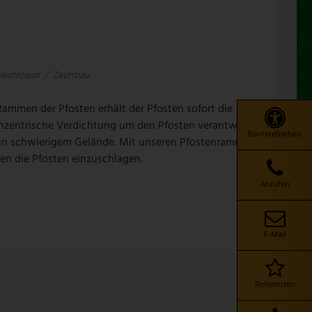
eidezaun
/
Zaunbau
ammen der Pfosten erhält der Pfosten sofort die
konzentrische Verdichtung um den Pfosten verantwortlich.
Barrierefreiheit
in schwierigem Gelände. Mit unseren Pfostenrammen
en die Pfosten einzuschlagen.
Anrufen
E-Mail
Referenzen