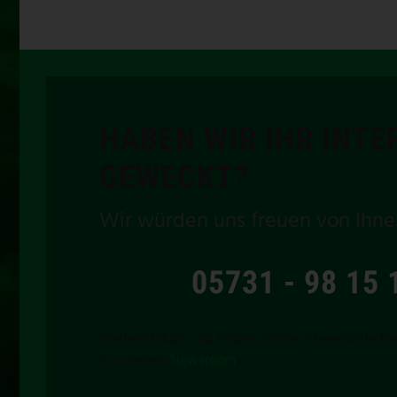
HABEN WIR IHR INTE
GEWECKT?
Wir würden uns freuen von Ihne
05731 - 98 15 
Weitere Bilder und Videos sowie interessante Ne
in unserem
Newsroom
.