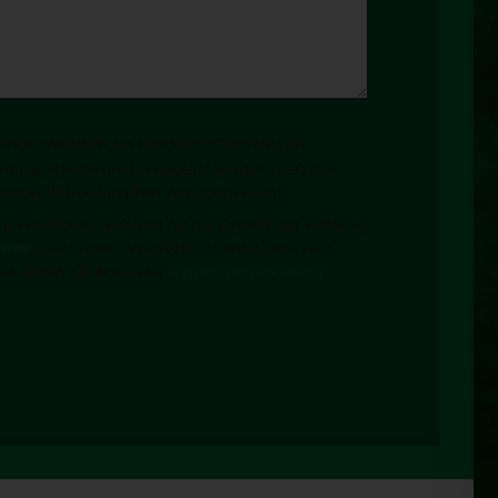
ss meine Angaben aus dem Kontaktformular zur
frage erhoben und verarbeitet werden. Die Daten
sener Bearbeitung Ihrer Anfrage gelöscht.
e Einwilligung jederzeit für die Zukunft per E-Mail an
u.de
widerrufen. Detaillierte Informationen zum
n finden Sie in unserer
Datenschutzerklärung
.