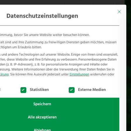
KONTAKT
Mönichhusen 28 - 32549 Bad Oeynhausen
Mit diese
Datenschutzeinstellungen
timmung, bevor Sie unsere Website weiter besuchen können.
e alt sind und Ihre Zustimmung zu freiwilligen Diensten geben möchten, müssen
chtigten um Erlaubnis bitten.
und andere Technologien auf unserer Website. Einige von ihnen sind essenziell,
RSCHUTZ
REFERENZEN
JOBS
NEWSROOM
en, diese Website und Ihre Erfahrung zu verbessern.
Personenbezogene Daten
n (z. B. IP-Adressen), z. B. für personalisierte Anzeigen und Inhalte oder
essung.
Weitere Informationen über die Verwendung Ihrer Daten finden Sie in
lärung
.
Sie können Ihre Auswahl jederzeit unter
Einstellungen
widerrufen oder
te der Service-Gruppen, für die eine Einwilligung erteilt werden k
l
Statistiken
Externe Medien
Speichern
Tor Pfosten
Alle akzeptieren
Mit den Torpfosten geben wir den Torflügeln halt
Ablehnen