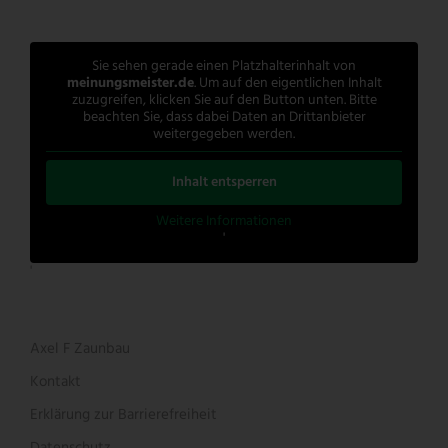
Sie sehen gerade einen Platzhalterinhalt von
meinungsmeister.de
. Um auf den eigentlichen Inhalt
zuzugreifen, klicken Sie auf den Button unten. Bitte
beachten Sie, dass dabei Daten an Drittanbieter
weitergegeben werden.
Inhalt entsperren
Weitere Informationen
'
'
Axel F Zaunbau
Kontakt
Erklärung zur Barrierefreiheit
Datenschutz