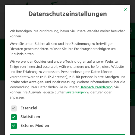
Mit dies
Datenschutzeinstellungen
Wir benötigen Ihre Zustimmung, bevor Sie unsere Website weiter besuchen
können.
Wenn Sie unter 16 Jahre alt sind und Ihre Zustimmung zu freiwilligen
Sie sind hier:
Referenzen
Diensten geben möchten, müssen Sie Ihre Erziehungsberechtigten um
Erlaubnis bitten.
UNSERE REFERENZEN NACH
Wir verwenden Cookies und andere Technologien auf unserer Website.
Einige von ihnen sind essenziell, während andere uns helfen, diese Website
PRODUKTEN
und Ihre Erfahrung zu verbessern.
Personenbezogene Daten können
verarbeitet werden (z. B. IP-Adressen), z. B. für personalisierte Anzeigen und
Inhalte oder Anzeigen- und Inhaltsmessung.
Weitere Informationen über die
Verwendung Ihrer Daten finden Sie in unserer
Datenschutzerklärung
.
Sie
Unsere Referenzen nach Produkten
können Ihre Auswahl jederzeit unter
Einstellungen
widerrufen oder
anpassen.
Es folgt eine Liste der Service-Gruppen, für die eine E
Wir bauen Zäune für Menschen mit Tieren vom
Essenziell
Holzzaun bis zum Geflechtzaun:
Statistiken
Externe Medien
Unsere Zäune aus Holz =