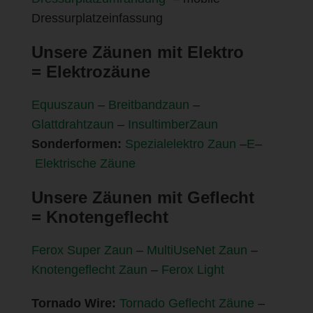
Dressurplatzeinfassung
Unsere Zäunen mit Elektro
=
Elektro
zäune
Equuszaun
–
Breitbandzaun
–
Glattdrahtzaun
–
InsultimberZaun
Sonderformen:
Spezialelektro Zaun
–
E
–
Elektrische Zäune
Unsere Zäunen mit Geflecht
=
Knotengeflecht
Ferox Super Zaun
–
MultiUseNet Zaun
–
Knotengeflecht Zaun
–
Ferox Light
Tornado Wire:
Tornado Geflecht Zäune
–