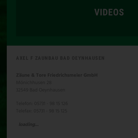
VIDEOS
AXEL F ZAUNBAU BAD OEYNHAUSEN
Zäune & Tore Friedrichsmeier GmbH
Mönichhusen 28
32549 Bad Oeynhausen
Telefon: 05731 - 98 15 126
Telefax: 05731 - 98 15 125
loading...