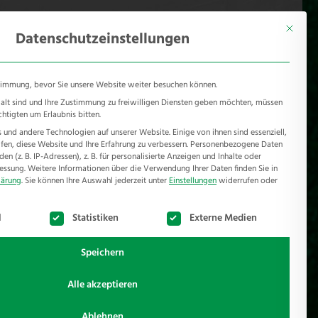
KONTAKT
Mönichhusen 28 - 32549 Bad Oeynhausen
Mit diese
Datenschutzeinstellungen
timmung, bevor Sie unsere Website weiter besuchen können.
e alt sind und Ihre Zustimmung zu freiwilligen Diensten geben möchten, müssen
chtigten um Erlaubnis bitten.
und andere Technologien auf unserer Website. Einige von ihnen sind essenziell,
RSCHUTZ
REFERENZEN
JOBS
NEWSROOM
en, diese Website und Ihre Erfahrung zu verbessern.
Personenbezogene Daten
n (z. B. IP-Adressen), z. B. für personalisierte Anzeigen und Inhalte oder
essung.
Weitere Informationen über die Verwendung Ihrer Daten finden Sie in
lärung
.
Sie können Ihre Auswahl jederzeit unter
Einstellungen
widerrufen oder
te der Service-Gruppen, für die eine Einwilligung erteilt werden k
l
Statistiken
Externe Medien
Speichern
Alle akzeptieren
Ablehnen