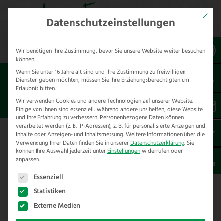
Mit dies
Datenschutzeinstellungen
Wir benötigen Ihre Zustimmung, bevor Sie unsere Website weiter besuchen
können.
Wenn Sie unter 16 Jahre alt sind und Ihre Zustimmung zu freiwilligen
Sie sind hier:
Besondere Bauteile
Diensten geben möchten, müssen Sie Ihre Erziehungsberechtigten um
Erlaubnis bitten.
HYDRAULISCHER TORÖFFNER
Wir verwenden Cookies und andere Technologien auf unserer Website.
Einige von ihnen sind essenziell, während andere uns helfen, diese Website
und Ihre Erfahrung zu verbessern.
Personenbezogene Daten können
verarbeitet werden (z. B. IP-Adressen), z. B. für personalisierte Anzeigen und
Inhalte oder Anzeigen- und Inhaltsmessung.
Weitere Informationen über die
Der hydraulische Toröffner
Verwendung Ihrer Daten finden Sie in unserer
Datenschutzerklärung
.
Sie
können Ihre Auswahl jederzeit unter
Einstellungen
widerrufen oder
Unser hydraulischer Toröffner ist eine
anpassen.
besondere Lösung, wenn es darum geht, ein
Es folgt eine Liste der Service-Gruppen, für die eine E
Essenziell
Tor einfach zu öffnen und danach sicher zu
Statistiken
schließen. Besonders mit der hydraulischen
Externe Medien
Pumpe, welche in niedriger Höhe installiert ist,