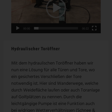
e
o
-
P
00:00
00:22
l
a
y
Hydraulischer Toröffner
e
r
Mit dem hydraulischen Toröffner haben wir
nun eine Lösung für alle Türen und Tore, wo
ein gesichertes Verschließen der Tore
notwendig ist. Hier sind Wanderwege, welche
durch Weidefläche laufen oder auch Toranlage
auf Golfplätzen zu nennen. Durch die
leichtgängige Pumpe ist eine Funktion auch
bei widrigen Wetterverhältnissen (Schnee &