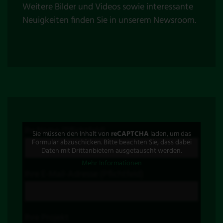
Weitere Bilder und Videos sowie interessante
Neuigkeiten finden Sie in unserem
Newsroom
.
Ihr Name (Pflichtfeld)
Sie müssen den Inhalt von
reCAPTCHA
laden, um das
Formular abzuschicken. Bitte beachten Sie, dass dabei
Daten mit Drittanbietern ausgetauscht werden.
Mehr Informationen
Ihre E-Mail-Adresse (Pflichtfeld)
Ihre Projekt