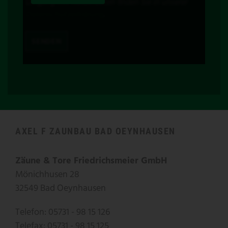
Umgang mit Nutzerdaten finden Sie in unserer
Datenschutzerklärung
.
AXEL F ZAUNBAU BAD OEYNHAUSEN
Zäune & Tore Friedrichsmeier GmbH
Mönichhusen 28
32549 Bad Oeynhausen
Telefon: 05731 - 98 15 126
Telefax: 05731 - 98 15 125