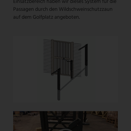
Einsatzbereich haben wir dieses System für die
Passagen durch den Wildschweinschutzzaun
auf dem Golfplatz angeboten.
V
i
d