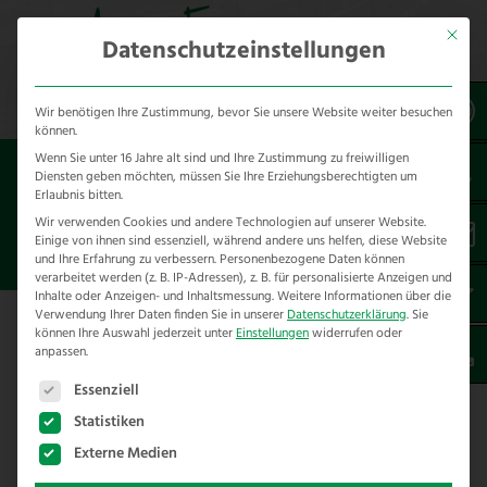
Mit dies
Datenschutzeinstellungen
Wir benötigen Ihre Zustimmung, bevor Sie unsere Website weiter besuchen
können.
Wenn Sie unter 16 Jahre alt sind und Ihre Zustimmung zu freiwilligen
Sie sind hier:
Diensten geben möchten, müssen Sie Ihre Erziehungsberechtigten um
Erlaubnis bitten.
TORNADO WIRE IN
Wir verwenden Cookies und andere Technologien auf unserer Website.
Einige von ihnen sind essenziell, während andere uns helfen, diese Website
DEUTSCHLAND KAUFEN
und Ihre Erfahrung zu verbessern.
Personenbezogene Daten können
verarbeitet werden (z. B. IP-Adressen), z. B. für personalisierte Anzeigen und
Inhalte oder Anzeigen- und Inhaltsmessung.
Weitere Informationen über die
Verwendung Ihrer Daten finden Sie in unserer
Datenschutzerklärung
.
Sie
können Ihre Auswahl jederzeit unter
Einstellungen
widerrufen oder
anpassen.
Tornado Wire in Deutschland kaufen
Es folgt eine Liste der Service-Gruppen, für die eine E
Essenziell
Wollen Sie
Tornado Wire
Produkte in
Statistiken
Deutschland & Österreich kaufen?
Externe Medien