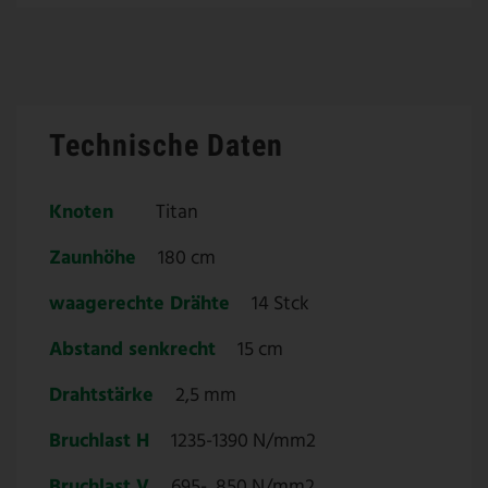
Technische Daten
Knoten
Titan
Zaunhöhe
180 cm
waagerechte Drähte
14 Stck
Abstand senkrecht
15 cm
Drahtstärke
2,5 mm
Bruchlast H
1235-1390 N/mm2
Bruchlast V
695- 850 N/mm2