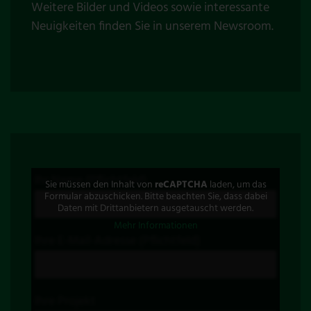
Weitere Bilder und Videos sowie interessante
Neuigkeiten finden Sie in unserem
Newsroom
.
Ihr Name (Pflichtfeld)
Sie müssen den Inhalt von
reCAPTCHA
laden, um das
Formular abzuschicken. Bitte beachten Sie, dass dabei
Daten mit Drittanbietern ausgetauscht werden.
Mehr Informationen
Ihre E-Mail-Adresse (Pflichtfeld)
Ihre Projekt