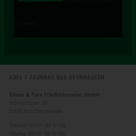
Umgang mit Nutzerdaten finden Sie in unserer
Datenschutzerklärung
.
AXEL F ZAUNBAU BAD OEYNHAUSEN
Zäune & Tore Friedrichsmeier GmbH
Mönichhusen 28
32549 Bad Oeynhausen
Telefon: 05731 - 98 15 126
Telefax: 05731 - 98 15 125