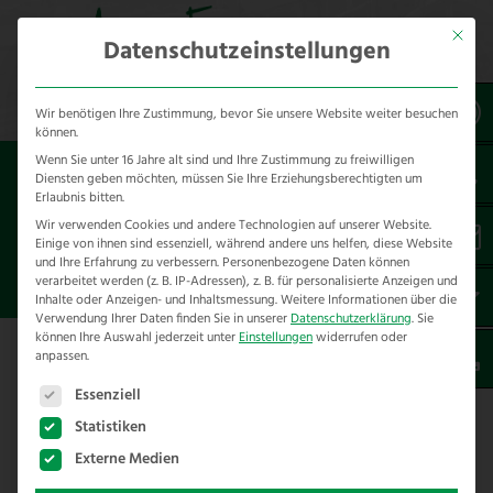
Mit dies
Datenschutzeinstellungen
Wir benötigen Ihre Zustimmung, bevor Sie unsere Website weiter besuchen
können.
Wenn Sie unter 16 Jahre alt sind und Ihre Zustimmung zu freiwilligen
Sie sind hier:
Besondere Bauteile
Material
Diensten geben möchten, müssen Sie Ihre Erziehungsberechtigten um
Tornado Wire
Tornado Titan Geflechte
Erlaubnis bitten.
Wir verwenden Cookies und andere Technologien auf unserer Website.
Einige von ihnen sind essenziell, während andere uns helfen, diese Website
T 180/14/15 TORNADO GEFLECHT
und Ihre Erfahrung zu verbessern.
Personenbezogene Daten können
MIT TITAN KNOTEN
verarbeitet werden (z. B. IP-Adressen), z. B. für personalisierte Anzeigen und
Inhalte oder Anzeigen- und Inhaltsmessung.
Weitere Informationen über die
Verwendung Ihrer Daten finden Sie in unserer
Datenschutzerklärung
.
Sie
können Ihre Auswahl jederzeit unter
Einstellungen
widerrufen oder
anpassen.
Es folgt eine Liste der Service-Gruppen, für die eine E
Essenziell
Statistiken
Externe Medien