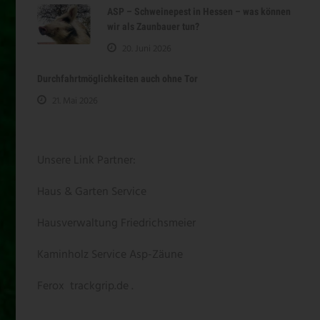
ASP – Schweinepest in Hessen – was können
wir als Zaunbauer tun?
20. Juni 2026
Durchfahrtmöglichkeiten auch ohne Tor
21. Mai 2026
Unsere Link Partner:
Haus & Garten Service
Hausverwaltung Friedrichsmeier
Kaminholz Service
Asp-Zäune
Ferox
trackgrip.de .