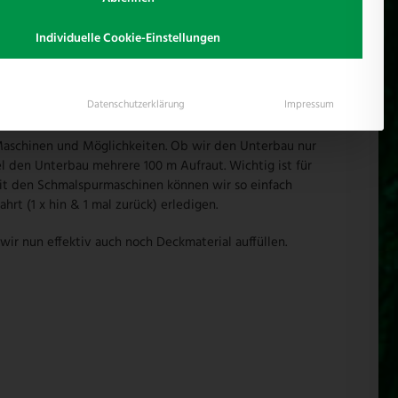
Individuelle Cookie-Einstellungen
Datenschutzerklärung
Impressum
Maschinen und Möglichkeiten. Ob wir den Unterbau nur
el den Unterbau mehrere 100 m Aufraut. Wichtig ist für
Mit den Schmalspurmaschinen können wir so einfach
rt (1 x hin & 1 mal zurück) erledigen.
ir nun effektiv auch noch Deckmaterial auffüllen.