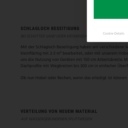
SCHLAGLOCH BESEITIGUNG
Cookie-Details
BEI SCHOTTER SAND ODER KIESWEGEN
Mit der Schlagloch Beseitigung haben wir verschiedene 
kleinflächig mit 2-3 m² bearbeitet, oder mit unserem Hob
uns die Nutzung von Geräten mit 150 cm Arbeitsbreite. 
Dachprofile mit Wegbreiten bis 300 cm in einfacher Überfah
Ob nun Hobel oder Rechen, wenn das erledigt ist können w
VERTEILUNG VON NEUEM MATERIAL
AUF WASSERGEBUNDENEN SPLITTWEGEN