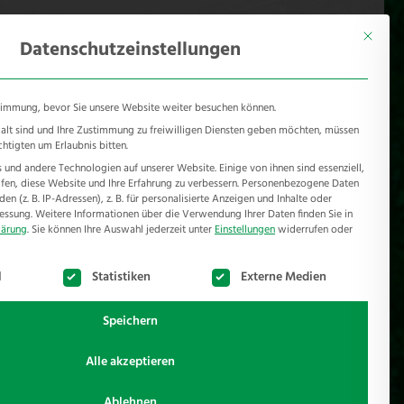
KONTAKT
Mönichhusen 28 - 32549 Bad Oeynhausen
Mit diese
Datenschutzeinstellungen
timmung, bevor Sie unsere Website weiter besuchen können.
e alt sind und Ihre Zustimmung zu freiwilligen Diensten geben möchten, müssen
chtigten um Erlaubnis bitten.
und andere Technologien auf unserer Website. Einige von ihnen sind essenziell,
RSCHUTZ
REFERENZEN
JOBS
NEWSROOM
en, diese Website und Ihre Erfahrung zu verbessern.
Personenbezogene Daten
n (z. B. IP-Adressen), z. B. für personalisierte Anzeigen und Inhalte oder
essung.
Weitere Informationen über die Verwendung Ihrer Daten finden Sie in
lärung
.
Sie können Ihre Auswahl jederzeit unter
Einstellungen
widerrufen oder
te der Service-Gruppen, für die eine Einwilligung erteilt werden k
l
Statistiken
Externe Medien
Speichern
Alle akzeptieren
N
Ablehnen