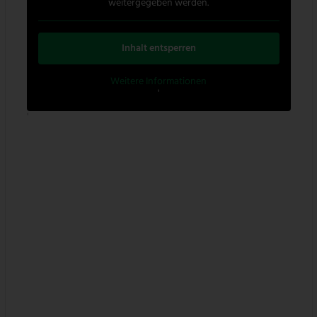
weitergegeben werden.
Inhalt entsperren
Weitere Informationen
'
'