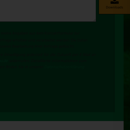
Downloads
ss meine Angaben aus dem Kontaktformular zur
frage erhoben und verarbeitet werden. Die Daten
sener Bearbeitung Ihrer Anfrage gelöscht.
e Einwilligung jederzeit für die Zukunft per E-Mail an
u.de
widerrufen. Detaillierte Informationen zum
n finden Sie in unserer
Datenschutzerklärung
.