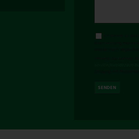
Ich stimme zu, da
Beantwortung meiner An
werden nach abgeschlos
Hinweis: Sie können Ihr
service@weidezaun-ba
Umgang mit Nutzerdate