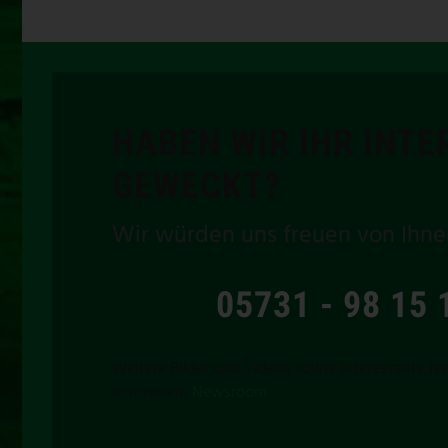
HABEN WIR IHR INTE
GEWECKT?
Wir würden uns freuen von Ihne
05731 - 98 15 
Weitere Bilder und Videos sowie interessante Ne
in unserem
Newsroom
.