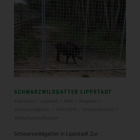
SCHWARZWILDGATTER LIPPSTADT
SCHWARZWILDGATTER LIPPSTADT
Kreis Soest
/
Lippstadt
/
NRW
/
Saugatter
/
Schwarzwildgatter
/
T244/20/15
/
Untergrabschutz
/
WildschweinLehrgatter
Schwarzwildgatter in Lippstadt Zur