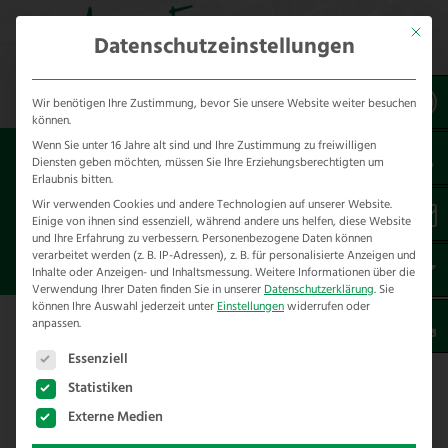
Mit dies
Datenschutzeinstellungen
Wir benötigen Ihre Zustimmung, bevor Sie unsere Website weiter besuchen
können.
Wenn Sie unter 16 Jahre alt sind und Ihre Zustimmung zu freiwilligen
Sie sind hier:
Diensten geben möchten, müssen Sie Ihre Erziehungsberechtigten um
Erlaubnis bitten.
ASP-PRÄVENTION FÜR
Wir verwenden Cookies und andere Technologien auf unserer Website.
Einige von ihnen sind essenziell, während andere uns helfen, diese Website
LANDWIRTSCHAFTLICHE
und Ihre Erfahrung zu verbessern.
Personenbezogene Daten können
verarbeitet werden (z. B. IP-Adressen), z. B. für personalisierte Anzeigen und
BETRIEBE GEGEN SCHWARZWILD
Inhalte oder Anzeigen- und Inhaltsmessung.
Weitere Informationen über die
Verwendung Ihrer Daten finden Sie in unserer
Datenschutzerklärung
.
Sie
können Ihre Auswahl jederzeit unter
Einstellungen
widerrufen oder
anpassen.
ASP-Prävention für landwirtschaftliche
Es folgt eine Liste der Service-Gruppen, für die eine E
Essenziell
Betriebe gegen Schwarzwild
Statistiken
Im Rahmen der ASP Prävention in der
Externe Medien
Landwirtschaft werden abschirmende