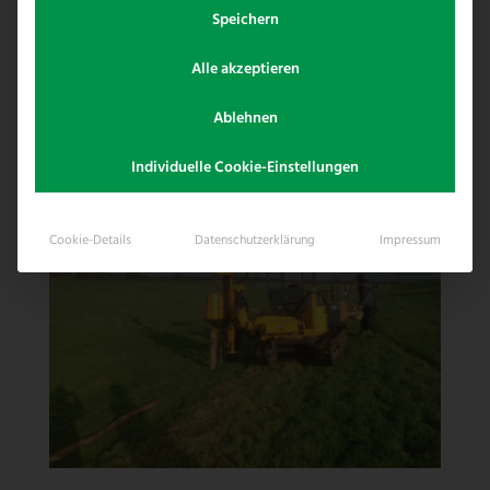
High
Tensile
Stahl können wir mit einem
Speichern
doppelt so großen Pfostenabstand arbeiten
Alle akzeptieren
und erreichen trotzdem eine höhere
Standfestigkeit.
Ablehnen
Individuelle Cookie-Einstellungen
Cookie-Details
Datenschutzerklärung
Impressum