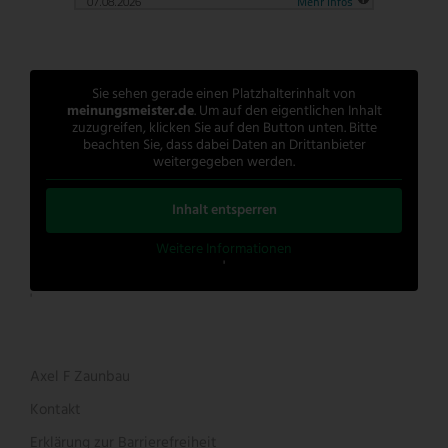
Sie sehen gerade einen Platzhalterinhalt von
meinungsmeister.de
. Um auf den eigentlichen Inhalt
zuzugreifen, klicken Sie auf den Button unten. Bitte
beachten Sie, dass dabei Daten an Drittanbieter
weitergegeben werden.
Inhalt entsperren
Weitere Informationen
'
'
Axel F Zaunbau
Kontakt
Erklärung zur Barrierefreiheit