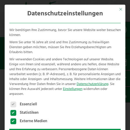
Mit dies
Datenschutzeinstellungen
Wir benötigen Ihre Zustimmung, bevor Sie unsere Website weiter besuchen
können.
Wenn Sie unter 16 Jahre alt sind und Ihre Zustimmung zu freiwilligen
Sie sind hier:
Montage
Diensten geben möchten, müssen Sie Ihre Erziehungsberechtigten um
Erlaubnis bitten.
STACHELDRAHT-BAU
Wir verwenden Cookies und andere Technologien auf unserer Website.
Einige von ihnen sind essenziell, während andere uns helfen, diese Website
und Ihre Erfahrung zu verbessern.
Personenbezogene Daten können
verarbeitet werden (z. B. IP-Adressen), z. B. für personalisierte Anzeigen und
Inhalte oder Anzeigen- und Inhaltsmessung.
Weitere Informationen über die
Stacheldraht-Zaunbau
Verwendung Ihrer Daten finden Sie in unserer
Datenschutzerklärung
.
Sie
können Ihre Auswahl jederzeit unter
Einstellungen
widerrufen oder
Wir sind die Profis für den Bau von
anpassen.
Stacheldraht Zäunen. Mit dem passende
Es folgt eine Liste der Service-Gruppen, für die eine E
Essenziell
Fuhrpark
sind wir in der Lage kostengünstig
Statistiken
hütesichere und haltbare Stacheldrahtzäune
Externe Medien
zu bauen. Mit unseren Stacheldrähten aus