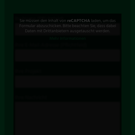
Ihr Name (Pflichtfeld)
Sie müssen den Inhalt von
reCAPTCHA
laden, um das
Formular abzuschicken. Bitte beachten Sie, dass dabei
Daten mit Drittanbietern ausgetauscht werden.
Mehr Informationen
Ihre E-Mail-Adresse (Pflichtfeld)
Ihre Projekt
Ihre Nachricht