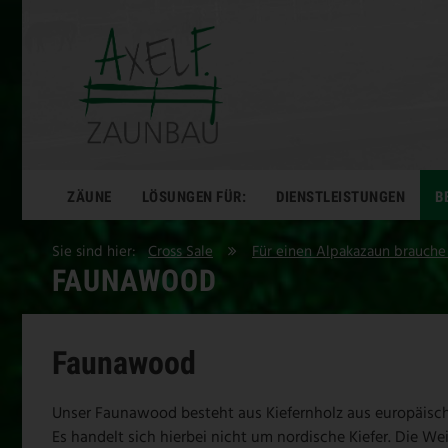
ZÄUNE
LÖSUNGEN FÜR:
DIENSTLEISTUNGEN
B
Sie sind hier:
Cross Sale
Für einen Alpakazaun brauche
FAUNAWOOD
Faunawood
Unser Faunawood besteht aus Kiefernholz aus europäisc
Es handelt sich hierbei nicht um nordische Kiefer. Die 