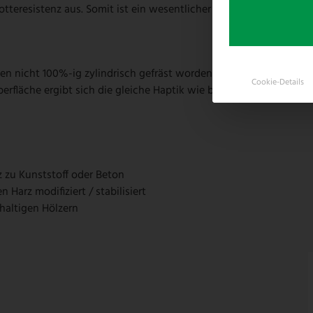
teresistenz aus. Somit ist ein wesentlicher Vorteil des Faunaw
chen nicht 100%-ig zylindrisch gefräst worden sind. Dieses erfol
Cookie-Details
erfläche ergibt sich die gleiche Haptik wie bei Robinienpfosten.
 zu Kunststoff oder Beton
Harz modifiziert / stabilisiert
haltigen Hölzern