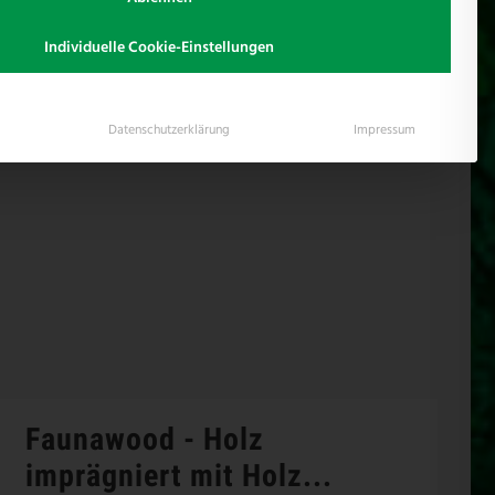
oods, neben seiner 100%-igen Recyclebarkeit, die Nutzung
Individuelle Cookie-Einstellungen
gt, damit die Menge an Imprägnierungen im Außenholz
Datenschutzerklärung
Impressum
Faunawood - Holz
imprägniert mit Holz...