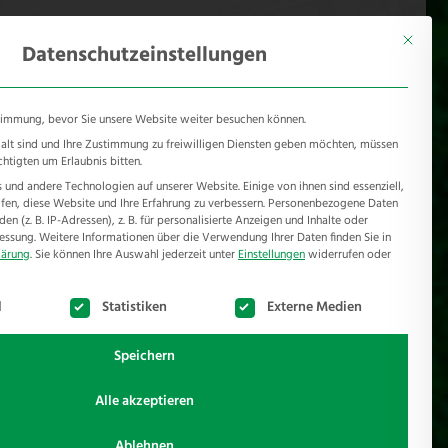
KONTAKT
Mönichhusen 28 - 32549 Bad Oeynhausen
Mit diese
Datenschutzeinstellungen
timmung, bevor Sie unsere Website weiter besuchen können.
e alt sind und Ihre Zustimmung zu freiwilligen Diensten geben möchten, müssen
chtigten um Erlaubnis bitten.
und andere Technologien auf unserer Website. Einige von ihnen sind essenziell,
RSCHUTZ
REFERENZEN
JOBS
NEWSROOM
en, diese Website und Ihre Erfahrung zu verbessern.
Personenbezogene Daten
n (z. B. IP-Adressen), z. B. für personalisierte Anzeigen und Inhalte oder
essung.
Weitere Informationen über die Verwendung Ihrer Daten finden Sie in
lärung
.
Sie können Ihre Auswahl jederzeit unter
Einstellungen
widerrufen oder
te der Service-Gruppen, für die eine Einwilligung erteilt werden k
l
Statistiken
Externe Medien
Speichern
Alle akzeptieren
nierung benötigt und bilden hier nach dem
Ablehnen