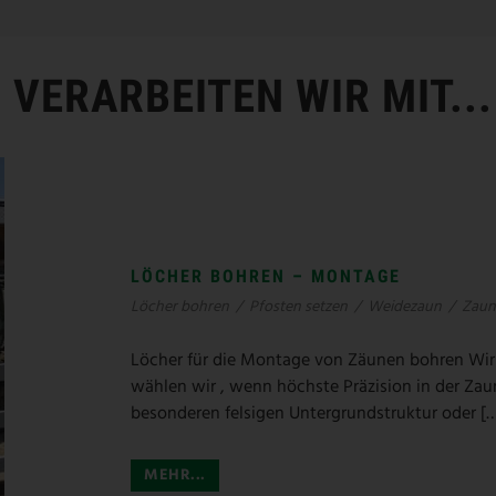
VERARBEITEN WIR MIT...
LÖCHER BOHREN – MONTAGE
Löcher bohren
/
Pfosten setzen
/
Weidezaun
/
Zaun
Löcher für die Montage von Zäunen bohren Wir 
wählen wir , wenn höchste Präzision in der Zaun
besonderen felsigen Untergrundstruktur oder [
MEHR...