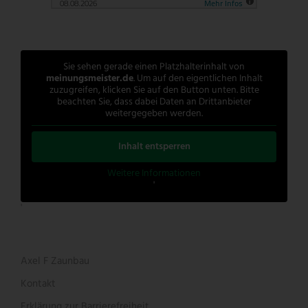
Sie sehen gerade einen Platzhalterinhalt von
meinungsmeister.de
. Um auf den eigentlichen Inhalt
zuzugreifen, klicken Sie auf den Button unten. Bitte
beachten Sie, dass dabei Daten an Drittanbieter
weitergegeben werden.
Inhalt entsperren
Weitere Informationen
'
'
Axel F Zaunbau
Kontakt
Erklärung zur Barrierefreiheit