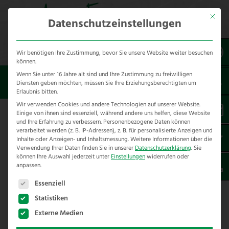
Mit dies
Datenschutzeinstellungen
Wir benötigen Ihre Zustimmung, bevor Sie unsere Website weiter besuchen
können.
Wenn Sie unter 16 Jahre alt sind und Ihre Zustimmung zu freiwilligen
Sie sind hier:
Allgemein
Zaunbauschulungen für
Diensten geben möchten, müssen Sie Ihre Erziehungsberechtigten um
Zoo – Tierpark – Forstamt – Wildtierhalter
Erlaubnis bitten.
Wir verwenden Cookies und andere Technologien auf unserer Website.
Einige von ihnen sind essenziell, während andere uns helfen, diese Website
Zaunbauschulungen für Zoo –
und Ihre Erfahrung zu verbessern.
Personenbezogene Daten können
verarbeitet werden (z. B. IP-Adressen), z. B. für personalisierte Anzeigen und
Tierpark – Forstamt –
Inhalte oder Anzeigen- und Inhaltsmessung.
Weitere Informationen über die
Wildtierhalter
Verwendung Ihrer Daten finden Sie in unserer
Datenschutzerklärung
.
Sie
können Ihre Auswahl jederzeit unter
Einstellungen
widerrufen oder
anpassen.
ALLGEMEIN
,
TOP-NEWS
Es folgt eine Liste der Service-Gruppen, für die eine E
Essenziell
Zaunbauschulungen für Zoo – Tierpark
– Forstamt – Wildtierhalter
Statistiken
Externe Medien
Zaunbauschulungen für Verbände, Tierparks,