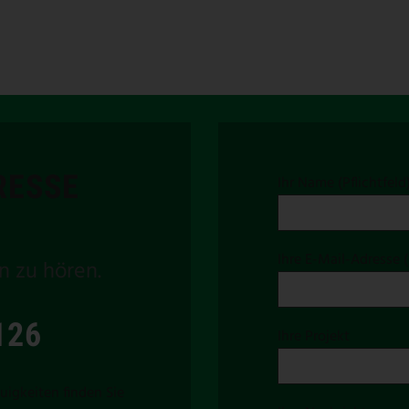
RESSE
Ihr Name (Pflichtfeld
Ihre E-Mail-Adresse (
n zu hören.
126
Ihre Projekt
uigkeiten finden Sie