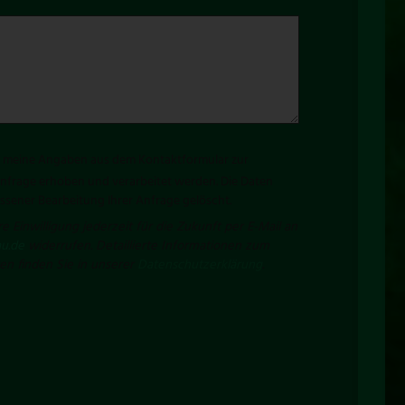
ss meine Angaben aus dem Kontaktformular zur
frage erhoben und verarbeitet werden. Die Daten
sener Bearbeitung Ihrer Anfrage gelöscht.
e Einwilligung jederzeit für die Zukunft per E-Mail an
u.de
widerrufen. Detaillierte Informationen zum
n finden Sie in unserer
Datenschutzerklärung
.