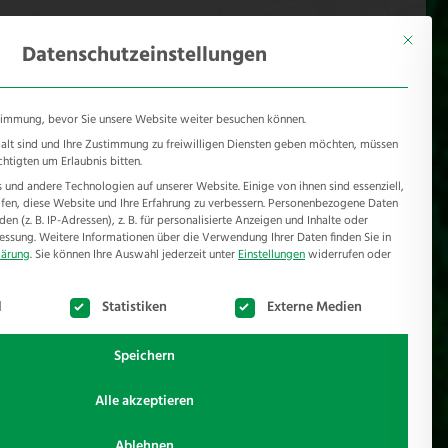
KONTAKT
Mönichhusen 28 - 32549 Bad Oeynhausen
Mit diese
Datenschutzeinstellungen
timmung, bevor Sie unsere Website weiter besuchen können.
e alt sind und Ihre Zustimmung zu freiwilligen Diensten geben möchten, müssen
chtigten um Erlaubnis bitten.
und andere Technologien auf unserer Website. Einige von ihnen sind essenziell,
RSCHUTZ
REFERENZEN
JOBS
NEWSROOM
en, diese Website und Ihre Erfahrung zu verbessern.
Personenbezogene Daten
n (z. B. IP-Adressen), z. B. für personalisierte Anzeigen und Inhalte oder
essung.
Weitere Informationen über die Verwendung Ihrer Daten finden Sie in
lärung
.
Sie können Ihre Auswahl jederzeit unter
Einstellungen
widerrufen oder
te der Service-Gruppen, für die eine Einwilligung erteilt werden k
l
Statistiken
Externe Medien
Speichern
Alle akzeptieren
schiedene System an. Wählen Sie zwischen einer
Ablehnen