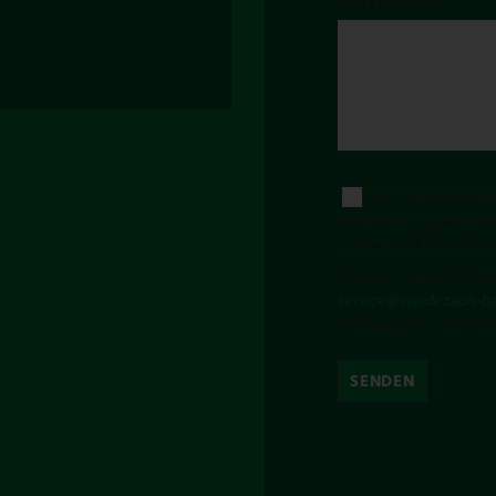
Ihre Nachricht
Ich stimme zu, da
Beantwortung meiner An
werden nach abgeschlos
Hinweis: Sie können Ihr
service@weidezaun-ba
Umgang mit Nutzerdate