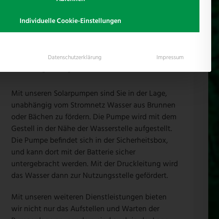
Individuelle Cookie-Einstellungen
Datenschutzerklärung
Impressum
Solarpumpen
Mit unseren Solarpumpen sind Sie in der Lage,
unabhängig vom Stromnetz Wasser aus Brunnen
oder Bächen zu fördern. Die Pumpe wird mit dem
Gestell in der Nähe der Wasserstelle aufgestellt.
Die Pumpe befindet sich in der Sicherheitsbox,
und kann dort mit der Batterie sicher
untergebracht werden. Mit der Druckleitung wird
das Wasser dann zur Nutzungsstelle gefördert.
Mit unseren weiteren Dienstleistungen bieten
wir nicht nur das Aufstellen und Warten der