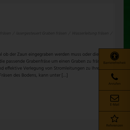
fräsen
/
lasergesteuert Graben fräsen
/
Wasserleitung fräsen
/
gal ob der Zaun eingegraben werden muss oder die
die passende Grabenfräse um einen Graben zu fräsen. Mit
Barrierefreiheit
nd effektive Verlegung von Stromleitungen zu Ihren
Fräsen des Bodens, kann unter […]
Anrufen
E-Mail
Referenzen