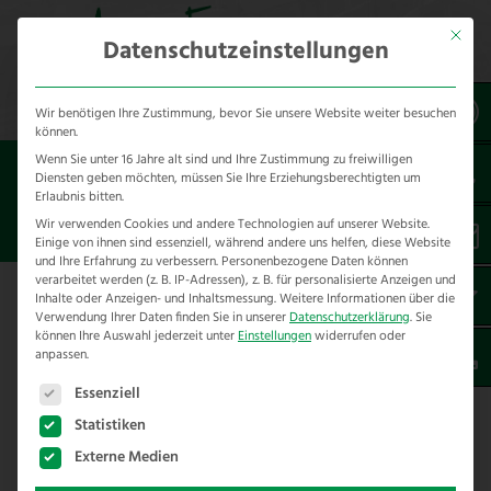
Mit dies
Datenschutzeinstellungen
Wir benötigen Ihre Zustimmung, bevor Sie unsere Website weiter besuchen
können.
Wenn Sie unter 16 Jahre alt sind und Ihre Zustimmung zu freiwilligen
Sie sind hier:
Besondere Bauteile
Diensten geben möchten, müssen Sie Ihre Erziehungsberechtigten um
Erlaubnis bitten.
SCHIEBETOR HOME
Wir verwenden Cookies und andere Technologien auf unserer Website.
Einige von ihnen sind essenziell, während andere uns helfen, diese Website
und Ihre Erfahrung zu verbessern.
Personenbezogene Daten können
verarbeitet werden (z. B. IP-Adressen), z. B. für personalisierte Anzeigen und
Inhalte oder Anzeigen- und Inhaltsmessung.
Weitere Informationen über die
Das Schiebetor mit individuellem Dekor
Verwendung Ihrer Daten finden Sie in unserer
Datenschutzerklärung
.
Sie
können Ihre Auswahl jederzeit unter
Einstellungen
widerrufen oder
Hier finden Sie unser fest installiertes
anpassen.
Schiebetor Home. Mit dem in der Farbe
Es folgt eine Liste der Service-Gruppen, für die eine E
Essenziell
variablen Trägerbalken können Sie sowohl alte
Statistiken
Torelemente aus dem bestehenden Zaun
Externe Medien
verbinden, als auch ein neues Dekor