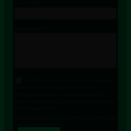
Ihre Projekt
Ihre Nachricht
Ich stimme zu, dass meine Angaben aus dem
Kontaktformular zur Beantwortung meiner
Anfrage erhoben und verarbeitet werden. Die
Daten werden nach abgeschlossener Bearbeitung
Ihrer Anfrage gelöscht.
Hinweis: Sie können Ihre Einwilligung jederzeit für
die Zukunft per E-Mail an
service@weidezaun-