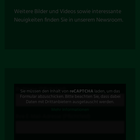
Weitere Bilder und Videos sowie interessante
Neuigkeiten finden Sie in unserem
Newsroom
.
Ihr Name (Pflichtfeld)
Sie müssen den Inhalt von
reCAPTCHA
laden, um das
Formular abzuschicken. Bitte beachten Sie, dass dabei
Daten mit Drittanbietern ausgetauscht werden.
Mehr Informationen
Ihre E-Mail-Adresse (Pflichtfeld)