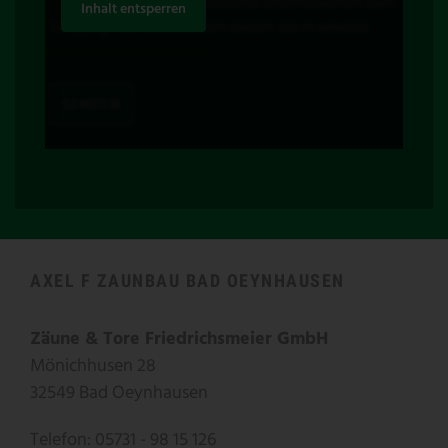
bau.de
widerrufen. Detaillierte Informationen zum
Inhalt entsperren
Umgang mit Nutzerdaten finden Sie in unserer
Datenschutzerklärung
.
AXEL F ZAUNBAU BAD OEYNHAUSEN
Zäune & Tore Friedrichsmeier GmbH
Mönichhusen 28
32549 Bad Oeynhausen
Telefon: 05731 - 98 15 126