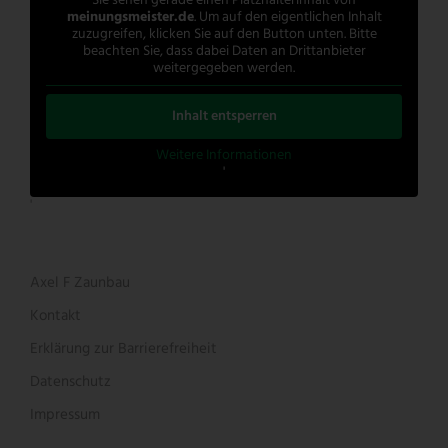
Sie sehen gerade einen Platzhalterinhalt von
meinungsmeister.de
. Um auf den eigentlichen Inhalt
zuzugreifen, klicken Sie auf den Button unten. Bitte
beachten Sie, dass dabei Daten an Drittanbieter
weitergegeben werden.
Inhalt entsperren
Weitere Informationen
'
'
Axel F Zaunbau
Kontakt
Erklärung zur Barrierefreiheit
Datenschutz
Impressum