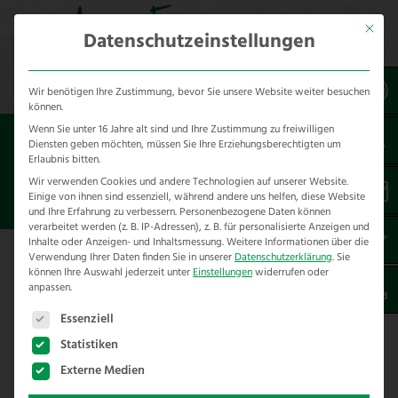
Mit dies
Datenschutzeinstellungen
Wir benötigen Ihre Zustimmung, bevor Sie unsere Website weiter besuchen
können.
Wenn Sie unter 16 Jahre alt sind und Ihre Zustimmung zu freiwilligen
Sie sind hier:
2025
Juni
11.
Diensten geben möchten, müssen Sie Ihre Erziehungsberechtigten um
Erlaubnis bitten.
Wir verwenden Cookies und andere Technologien auf unserer Website.
Juni 11, 2025
Einige von ihnen sind essenziell, während andere uns helfen, diese Website
und Ihre Erfahrung zu verbessern.
Personenbezogene Daten können
verarbeitet werden (z. B. IP-Adressen), z. B. für personalisierte Anzeigen und
Inhalte oder Anzeigen- und Inhaltsmessung.
Weitere Informationen über die
Verwendung Ihrer Daten finden Sie in unserer
Datenschutzerklärung
.
Sie
können Ihre Auswahl jederzeit unter
Einstellungen
widerrufen oder
anpassen.
Es folgt eine Liste der Service-Gruppen, für die eine E
Essenziell
Statistiken
Externe Medien