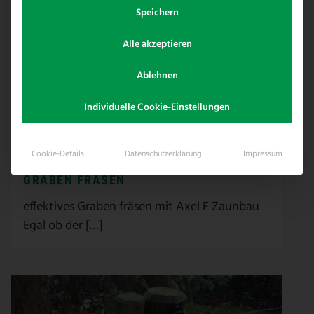
Speichern
Alle akzeptieren
Ablehnen
Individuelle Cookie-Einstellungen
Cookie-Details
Datenschutzerklärung
Impressum
GRABEN FRÄSEN
effektives Graben fräsen mit Axel F Zaunbau
Egal ob der […]