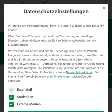
Mit dies
Datenschutzeinstellungen
Wir benötigen Ihre Zustimmung, bevor Sie unsere Website weiter besuchen
können.
Wenn Sie unter 16 Jahre alt sind und Ihre Zustimmung zu freiwilligen
Sie sind hier:
Diensten geben möchten, müssen Sie Ihre Erziehungsberechtigten um
Erlaubnis bitten.
Wir verwenden Cookies und andere Technologien auf unserer Website.
Cross Sale
Einige von ihnen sind essenziell, während andere uns helfen, diese Website
und Ihre Erfahrung zu verbessern.
Personenbezogene Daten können
verarbeitet werden (z. B. IP-Adressen), z. B. für personalisierte Anzeigen und
Inhalte oder Anzeigen- und Inhaltsmessung.
Weitere Informationen über die
Verwendung Ihrer Daten finden Sie in unserer
Datenschutzerklärung
.
Sie
können Ihre Auswahl jederzeit unter
Einstellungen
widerrufen oder
anpassen.
Es folgt eine Liste der Service-Gruppen, für die eine E
Essenziell
Statistiken
Externe Medien