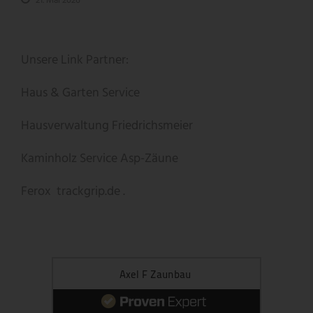
21. Mai 2026
Unsere Link Partner:
Haus & Garten Service
Hausverwaltung Friedrichsmeier
Kaminholz Service
Asp-Zäune
Ferox
trackgrip.de .