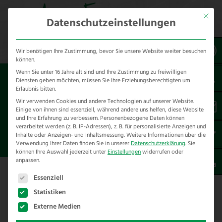
Mit dies
Datenschutzeinstellungen
Wir benötigen Ihre Zustimmung, bevor Sie unsere Website weiter besuchen
können.
Wenn Sie unter 16 Jahre alt sind und Ihre Zustimmung zu freiwilligen
Sie sind hier:
Cross Sale
für
Diensten geben möchten, müssen Sie Ihre Erziehungsberechtigten um
Schwarzwildgatter
Erlaubnis bitten.
Wir verwenden Cookies und andere Technologien auf unserer Website.
Einige von ihnen sind essenziell, während andere uns helfen, diese Website
AUSSENZAUN MIT U
und Ihre Erfahrung zu verbessern.
Personenbezogene Daten können
NTERGRABSCHUTZ AUS F
verarbeitet werden (z. B. IP-Adressen), z. B. für personalisierte Anzeigen und
Inhalte oder Anzeigen- und Inhaltsmessung.
Weitere Informationen über die
ERNOX SUPER ZAUN
Verwendung Ihrer Daten finden Sie in unserer
Datenschutzerklärung
.
Sie
können Ihre Auswahl jederzeit unter
Einstellungen
widerrufen oder
anpassen.
Es folgt eine Liste der Service-Gruppen, für die eine E
Außenzaun mit Untergrabschutz aus
Essenziell
Ferox Super Zaun
Statistiken
Externe Medien
Der Elch ist viches Hinge Joint Geflecht.