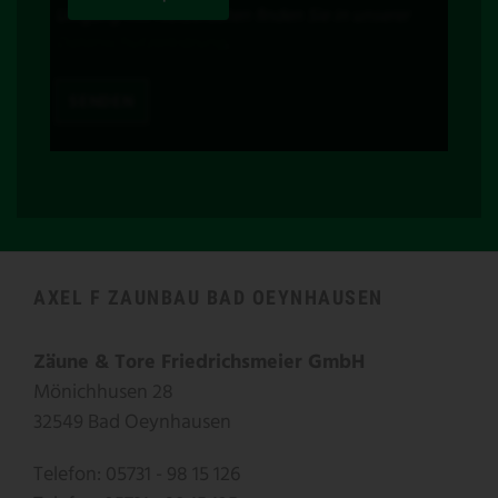
Umgang mit Nutzerdaten finden Sie in unserer
Datenschutzerklärung
.
AXEL F ZAUNBAU BAD OEYNHAUSEN
Zäune & Tore Friedrichsmeier GmbH
Mönichhusen 28
32549 Bad Oeynhausen
Telefon: 05731 - 98 15 126