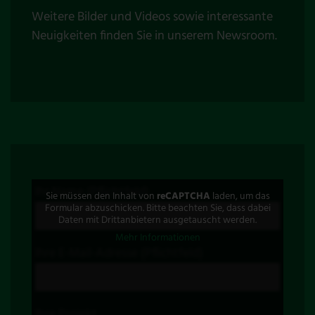
Weitere Bilder und Videos sowie interessante
Neuigkeiten finden Sie in unserem
Newsroom
.
Ihr Name (Pflichtfeld)
Sie müssen den Inhalt von
reCAPTCHA
laden, um das
Formular abzuschicken. Bitte beachten Sie, dass dabei
Daten mit Drittanbietern ausgetauscht werden.
Mehr Informationen
Ihre E-Mail-Adresse (Pflichtfeld)
Ihre Projekt