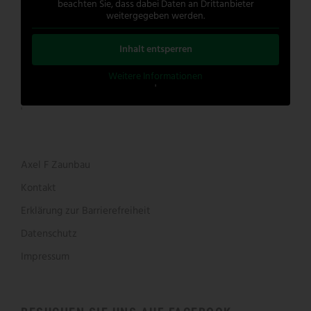
beachten Sie, dass dabei Daten an Drittanbieter
weitergegeben werden.
Inhalt entsperren
Weitere Informationen
'
'
Axel F Zaunbau
Kontakt
Erklärung zur Barrierefreiheit
Datenschutz
Impressum