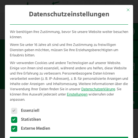
Mit dies
Datenschutzeinstellungen
Wir benötigen Ihre Zustimmung, bevor Sie unsere Website weiter besuchen
können.
Wenn Sie unter 16 Jahre alt sind und Ihre Zustimmung zu freiwilligen
Sie sind hier:
Cross Sale
für
Diensten geben möchten, müssen Sie Ihre Erziehungsberechtigten um
Schwarzwildgatter
Erlaubnis bitten.
Wir verwenden Cookies und andere Technologien auf unserer Website.
Einige von ihnen sind essenziell, während andere uns helfen, diese Website
ANPRALLSCHUTZ FÜR
und Ihre Erfahrung zu verbessern.
Personenbezogene Daten können
SCHWARZWILDGATTER
verarbeitet werden (z. B. IP-Adressen), z. B. für personalisierte Anzeigen und
Inhalte oder Anzeigen- und Inhaltsmessung.
Weitere Informationen über die
Verwendung Ihrer Daten finden Sie in unserer
Datenschutzerklärung
.
Sie
können Ihre Auswahl jederzeit unter
Einstellungen
widerrufen oder
anpassen.
Anprallschutz für Schwarzwildgatter
Es folgt eine Liste der Service-Gruppen, für die eine E
Essenziell
Anprallschutz für das Arbeitsgatter in einem
Statistiken
Schwarzwildgatter ist ein wichtiges Bauteil. Bei der
Externe Medien
täglichen Ausbildung der Jagdhunde kommt es