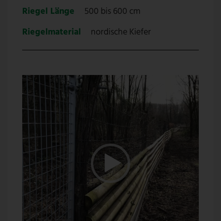
Riegel Länge
500 bis 600 cm
Riegelmaterial
nordische Kiefer
V
i
d
e
o
-
P
l
a
y
e