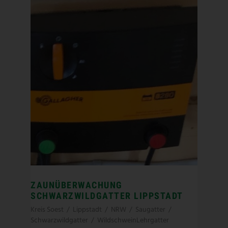
ZAUNÜBERWACHUNG
SCHWARZWILDGATTER LIPPSTADT
Kreis Soest
/
Lippstadt
/
NRW
/
Saugatter
/
Schwarzwildgatter
/
WildschweinLehrgatter