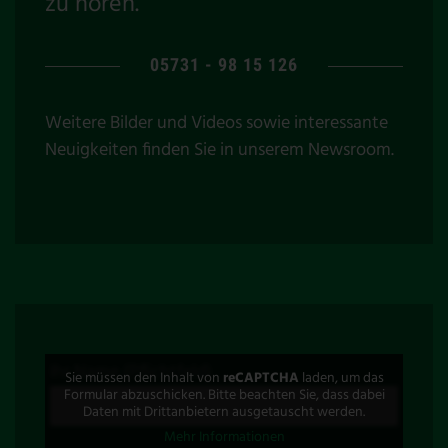
zu hören.
05731 - 98 15 126
Weitere Bilder und Videos sowie interessante
Neuigkeiten finden Sie in unserem
Newsroom
.
Ihr Name (Pflichtfeld)
Sie müssen den Inhalt von
reCAPTCHA
laden, um das
Formular abzuschicken. Bitte beachten Sie, dass dabei
Daten mit Drittanbietern ausgetauscht werden.
Mehr Informationen