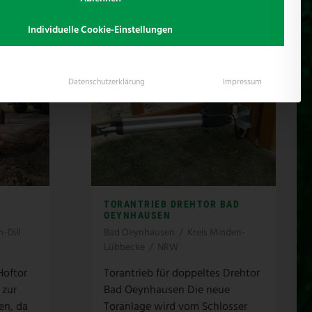
Individuelle Cookie-Einstellungen
Datenschutzerklärung
Impressum
TORANTRIEB DREHTOR BAD
OEYNHAUSEN
-Dill
Bad Oeynhausen
/
Kreis Minden-
Lübbecke
/
NRW
Hoftor
Torantrieb für doppeltes Drehtor
 zur
Bad Oeynhausen Die neue
en, da
Toranlage wird vom Schlosser