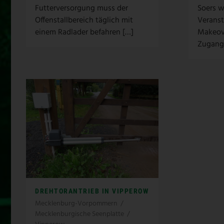
Futterversorgung muss der
Soers w
Offenstallbereich täglich mit
Verans
einem Radlader befahren […]
Makeove
Zugang
DREHTORANTRIEB IN VIPPEROW
Mecklenburg-Vorpommern
/
Mecklenburgische Seenplatte
/