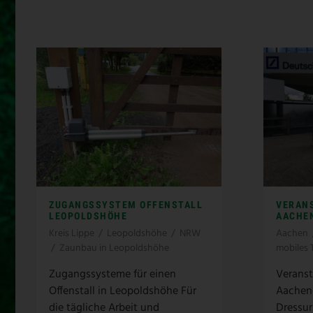
ZUGANGSSYSTEM OFFENSTALL
VERAN
LEOPOLDSHÖHE
AACHE
Kreis Lippe
/
Leopoldshöhe
/
NRW
Aachen
/
Zaunbau in Leopoldshöhe
mobiles 
Zugangssysteme für einen
Veranst
Offenstall in Leopoldshöhe Für
Aachene
die tägliche Arbeit und
Dressur