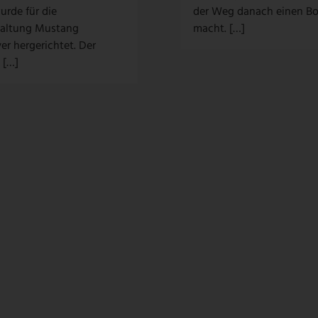
urde für die
der Weg danach einen B
taltung Mustang
macht. […]
r hergerichtet. Der
 […]