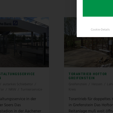
Cookie-Details
STALTUNGSSERVICE
TORANTRIEB HOFTOR
N
GREIFENSTEIN
/
autarkes Schiebetor
/
Greifenstein
/
Hessen
/
Lahn
Tor
/
NRW
/
Turnierservice
Kreis
altungsservice in der
Torantrieb für doppeltes 
r Soers Das
in Grefenstein Das Hoftor
stadion in der Aachener
Reitanlage muß weit öffn