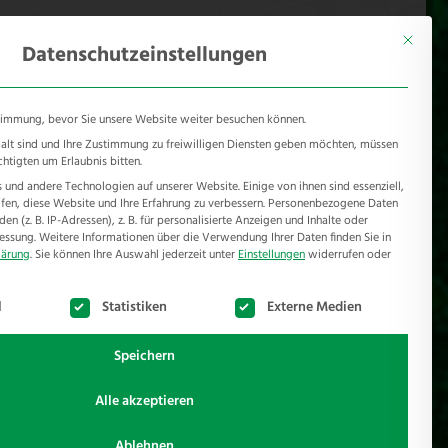
KONTAKT
Mönichhusen 28 - 32549 Bad Oeynhausen
Mit diese
Datenschutzeinstellungen
timmung, bevor Sie unsere Website weiter besuchen können.
e alt sind und Ihre Zustimmung zu freiwilligen Diensten geben möchten, müssen
chtigten um Erlaubnis bitten.
und andere Technologien auf unserer Website. Einige von ihnen sind essenziell,
RSCHUTZ
REFERENZEN
JOBS
NEWSROOM
en, diese Website und Ihre Erfahrung zu verbessern.
Personenbezogene Daten
n (z. B. IP-Adressen), z. B. für personalisierte Anzeigen und Inhalte oder
essung.
Weitere Informationen über die Verwendung Ihrer Daten finden Sie in
lärung
.
Sie können Ihre Auswahl jederzeit unter
Einstellungen
widerrufen oder
te der Service-Gruppen, für die eine Einwilligung erteilt werden k
l
Statistiken
Externe Medien
Speichern
Alle akzeptieren
= Solar
zu betreiben finden Sie unter
Torantriebe
.
Ablehnen