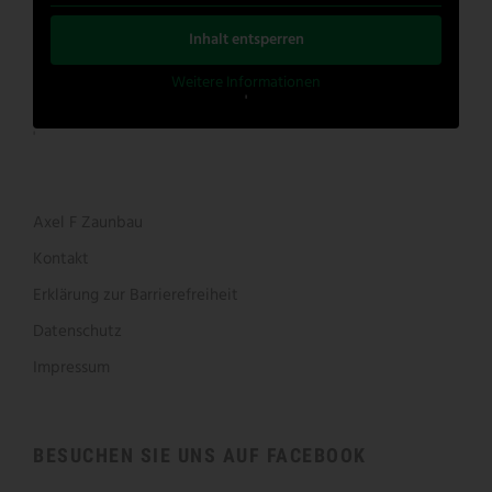
Inhalt entsperren
Weitere Informationen
'
'
Axel F Zaunbau
Kontakt
Erklärung zur Barrierefreiheit
Datenschutz
Impressum
BESUCHEN SIE UNS AUF FACEBOOK