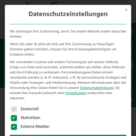
Mit dies
Datenschutzeinstellungen
Wir benötigen Ihre Zustimmung, bevor Sie unsere Website weiter besuchen
können.
Wenn Sie unter 16 Jahre alt sind und Ihre Zustimmung zu freiwilligen
Sie sind hier:
Referenzen
Unsere Referenzen
Diensten geben möchten, müssen Sie Ihre Erziehungsberechtigten um
nach Produkten
Erlaubnis bitten.
Wir verwenden Cookies und andere Technologien auf unserer Website.
Einige von ihnen sind essenziell, während andere uns helfen, diese Website
ZAUNBAULÖSUNGEN MIT
und Ihre Erfahrung zu verbessern.
Personenbezogene Daten können
HIPPOLUXZAUN
verarbeitet werden (z. B. IP-Adressen), z. B. für personalisierte Anzeigen und
Inhalte oder Anzeigen- und Inhaltsmessung.
Weitere Informationen über die
Verwendung Ihrer Daten finden Sie in unserer
Datenschutzerklärung
.
Sie
können Ihre Auswahl jederzeit unter
Einstellungen
widerrufen oder
anpassen.
Hier finden Sie unsere
Es folgt eine Liste der Service-Gruppen, für die eine E
Zaunbaulösungen mit Hippoluxzaun.
Essenziell
Statistiken
Hier finden Sie weitere Informationen zum
Externe Medien
Produkt
Hippolux