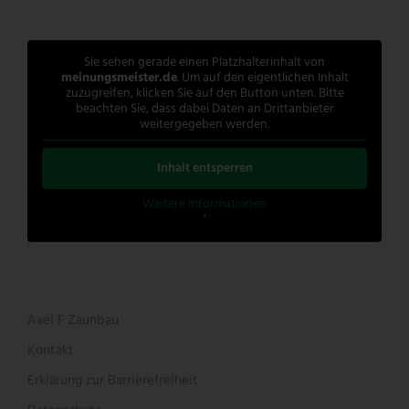
Sie sehen gerade einen Platzhalterinhalt von
meinungsmeister.de
. Um auf den eigentlichen Inhalt
zuzugreifen, klicken Sie auf den Button unten. Bitte
beachten Sie, dass dabei Daten an Drittanbieter
weitergegeben werden.
Inhalt entsperren
Weitere Informationen
'
'
Axel F Zaunbau
Kontakt
Erklärung zur Barrierefreiheit