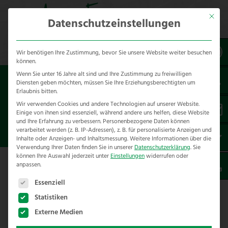
Mit dies
Datenschutzeinstellungen
Wir benötigen Ihre Zustimmung, bevor Sie unsere Website weiter besuchen
können.
Wenn Sie unter 16 Jahre alt sind und Ihre Zustimmung zu freiwilligen
Sie sind hier:
Referenzen
*produkt
Diensten geben möchten, müssen Sie Ihre Erziehungsberechtigten um
*Elektrozäune
* Elekto am Koppelzaun
Erlaubnis bitten.
Wir verwenden Cookies und andere Technologien auf unserer Website.
Einige von ihnen sind essenziell, während andere uns helfen, diese Website
TENNESSEE PADDOCKZAUN
und Ihre Erfahrung zu verbessern.
Personenbezogene Daten können
SCHLOSS HOLTE
verarbeitet werden (z. B. IP-Adressen), z. B. für personalisierte Anzeigen und
Inhalte oder Anzeigen- und Inhaltsmessung.
Weitere Informationen über die
Verwendung Ihrer Daten finden Sie in unserer
Datenschutzerklärung
.
Sie
können Ihre Auswahl jederzeit unter
Einstellungen
widerrufen oder
anpassen.
Es folgt eine Liste der Service-Gruppen, für die eine E
Essenziell
Tennessee Paddockzaun in Schloss
Holte
Statistiken
Externe Medien
Der alte Paddockzaun um den großen