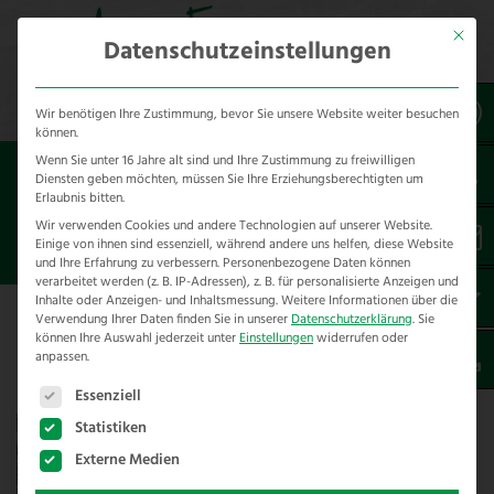
Mit dies
Datenschutzeinstellungen
Wir benötigen Ihre Zustimmung, bevor Sie unsere Website weiter besuchen
können.
Wenn Sie unter 16 Jahre alt sind und Ihre Zustimmung zu freiwilligen
Sie sind hier:
Referenzen
*produkt
Diensten geben möchten, müssen Sie Ihre Erziehungsberechtigten um
Erlaubnis bitten.
Wir verwenden Cookies und andere Technologien auf unserer Website.
*Elektrozäune
Einige von ihnen sind essenziell, während andere uns helfen, diese Website
und Ihre Erfahrung zu verbessern.
Personenbezogene Daten können
verarbeitet werden (z. B. IP-Adressen), z. B. für personalisierte Anzeigen und
Inhalte oder Anzeigen- und Inhaltsmessung.
Weitere Informationen über die
Verwendung Ihrer Daten finden Sie in unserer
Datenschutzerklärung
.
Sie
Referenzen mit Elektrozäunen
können Ihre Auswahl jederzeit unter
Einstellungen
widerrufen oder
anpassen.
Es folgt eine Liste der Service-Gruppen, für die eine E
Essenziell
Statistiken
Externe Medien