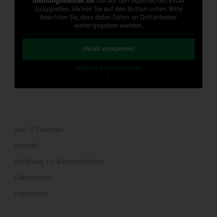
meinungsmeister.de
. Um auf den eigentlichen Inhalt
zuzugreifen, klicken Sie auf den Button unten. Bitte
beachten Sie, dass dabei Daten an Drittanbieter
weitergegeben werden.
Inhalt entsperren
Weitere Informationen
'
'
Axel F Zaunbau
Kontakt
Erklärung zur Barrierefreiheit
Datenschutz
Impressum