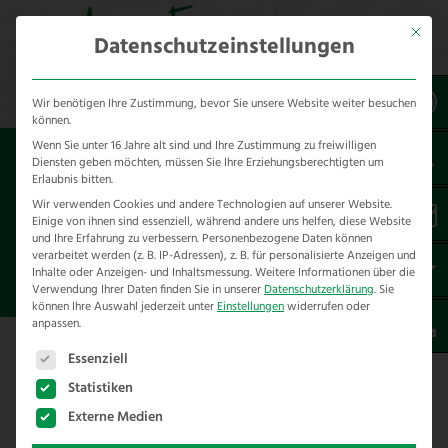
Mit dies
Datenschutzeinstellungen
Wir benötigen Ihre Zustimmung, bevor Sie unsere Website weiter besuchen
können.
Wenn Sie unter 16 Jahre alt sind und Ihre Zustimmung zu freiwilligen
Sie sind hier:
Referenzen
*produkt
Diensten geben möchten, müssen Sie Ihre Erziehungsberechtigten um
*geflecht
*MultiUseNet
Erlaubnis bitten.
Wir verwenden Cookies und andere Technologien auf unserer Website.
Einige von ihnen sind essenziell, während andere uns helfen, diese Website
TENNESSEEZAUN MIT
und Ihre Erfahrung zu verbessern.
Personenbezogene Daten können
MULTIUSENET FÜR PFERDE IN
verarbeitet werden (z. B. IP-Adressen), z. B. für personalisierte Anzeigen und
Inhalte oder Anzeigen- und Inhaltsmessung.
Weitere Informationen über die
BAD OEYNHAUSEN
Verwendung Ihrer Daten finden Sie in unserer
Datenschutzerklärung
.
Sie
können Ihre Auswahl jederzeit unter
Einstellungen
widerrufen oder
anpassen.
Es folgt eine Liste der Service-Gruppen, für die eine E
Essenziell
Tennesseezaun mit MultiUseNet für
Statistiken
Pferde in Bad Oeynhausen
Externe Medien