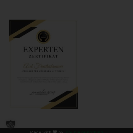
Made with
by:
double or nothing