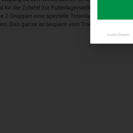
für die Zufahrt zur Futterlagerstelle umfahren zu k
e 2 Gruppen eine spezielle Toranlage eingebaut, m
n. Das ganze ist bequem vom Traktor aus mittels F
Cookie-Details