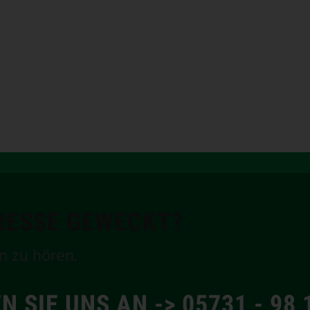
ERESSE GEWECKT?
n zu hören.
N SIE UNS AN -> 05731 - 98 