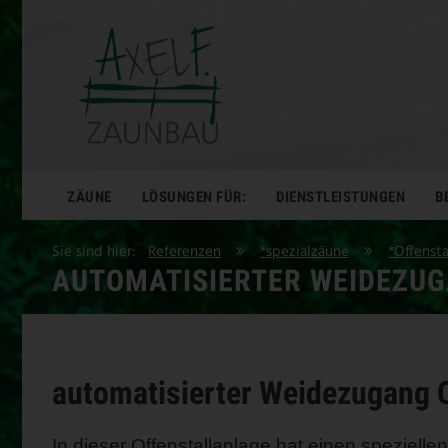
ZÄUNE
LÖSUNGEN FÜR:
DIENSTLEISTUNGEN
B
Sie sind hier:
Referenzen
*spezialzäune
*Offenst
AUTOMATISIERTER WEIDEZUG
automatisierter Weidezugang O
In dieser Offenstallanlage hat einen speziell