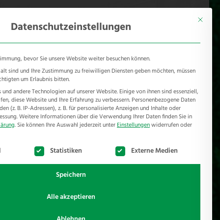
KONTAKT
Mönichhusen 28 - 32549 Bad Oeynhausen
Mit diese
Datenschutzeinstellungen
timmung, bevor Sie unsere Website weiter besuchen können.
e alt sind und Ihre Zustimmung zu freiwilligen Diensten geben möchten, müssen
chtigten um Erlaubnis bitten.
und andere Technologien auf unserer Website. Einige von ihnen sind essenziell,
RSCHUTZ
REFERENZEN
JOBS
NEWSROOM
en, diese Website und Ihre Erfahrung zu verbessern.
Personenbezogene Daten
n (z. B. IP-Adressen), z. B. für personalisierte Anzeigen und Inhalte oder
essung.
Weitere Informationen über die Verwendung Ihrer Daten finden Sie in
lärung
.
Sie können Ihre Auswahl jederzeit unter
Einstellungen
widerrufen oder
te der Service-Gruppen, für die eine Einwilligung erteilt werden k
l
Statistiken
Externe Medien
Speichern
Alle akzeptieren
llanlage ist von einem gepflasterten Weg zur
Ablehnen