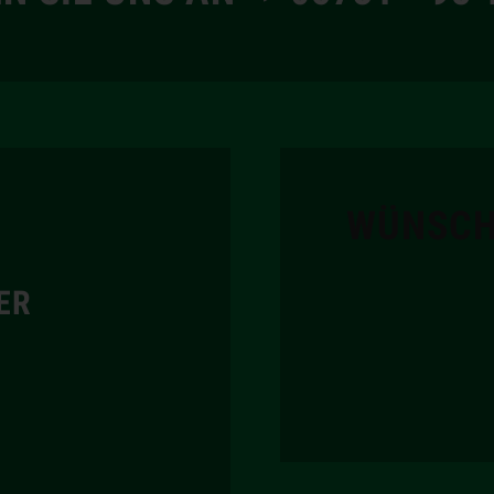
WÜNSCH
ER