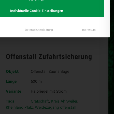
önnen.
Individuelle Cookie-Einstellungen
it der der Weidezugang verschlossen werden
ernbedienung zu erreichen.
Datenschutzerklärung
Impressum
Offenstall Zufahrtsicherung
Objekt
Offenstall Zaunanlage
Länge
600 m
Variante
Halbriegel mit Strom
Tags
Grafschaft
,
Kreis Ahrweiler
,
Rheinland Pfalz
,
Weidezugang offenstall