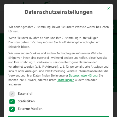
Mit dies
Datenschutzeinstellungen
Wir benötigen Ihre Zustimmung, bevor Sie unsere Website weiter besuchen
können.
Wenn Sie unter 16 Jahre alt sind und Ihre Zustimmung zu freiwilligen
Sie sind hier:
Referenzen
*spezialzäune
Diensten geben möchten, müssen Sie Ihre Erziehungsberechtigten um
*herdenschutzhund
Erlaubnis bitten.
Wir verwenden Cookies und andere Technologien auf unserer Website.
Einige von ihnen sind essenziell, während andere uns helfen, diese Website
KANGAL – HERDENSCHUTZHUND
und Ihre Erfahrung zu verbessern.
Personenbezogene Daten können
ZAUN BAD OEYNHAUSEN
verarbeitet werden (z. B. IP-Adressen), z. B. für personalisierte Anzeigen und
Inhalte oder Anzeigen- und Inhaltsmessung.
Weitere Informationen über die
Verwendung Ihrer Daten finden Sie in unserer
Datenschutzerklärung
.
Sie
können Ihre Auswahl jederzeit unter
Einstellungen
widerrufen oder
anpassen.
Es folgt eine Liste der Service-Gruppen, für die eine E
Essenziell
Kangal – Herdenschutzhund Zaun in
Bad Oeynhausen
Statistiken
Externe Medien
Dieser Zaun sollte einen sicherer