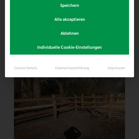
Speichern
Fargo Zaun aus kanadischer Rot Zeder
als Zaunmaterial. Da die Hunde aus dem
Alle akzeptieren
Dorfe nicht mehr die Pferdewiese voll
scheißen sollen wurde ein MultiUseNet
Ablehnen
im bodennahen Bereich eingebaut.
Individuelle Cookie-Einstellungen
Cookie-Details
Datenschutzerklärung
Impressum