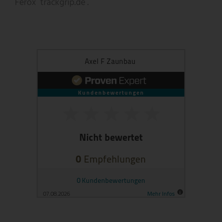
Ferox
trackgrip.de .