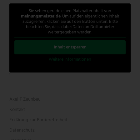
Sie sehen gerade einen Platzhalterinhalt von
meinungsmeister.de
. Um auf den eigentlichen Inhalt
zuzugreifen, klicken Sie auf den Button unten. Bitte
beachten Sie, dass dabei Daten an Drittanbieter
weitergegeben werden.
Inhalt entsperren
Weitere Informationen
'
'
Axel F Zaunbau
Kontakt
Erklärung zur Barrierefreiheit
Datenschutz