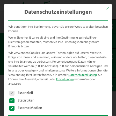
Mit dies
Datenschutzeinstellungen
Wir benötigen Ihre Zustimmung, bevor Sie unsere Website weiter besuchen
können.
Wenn Sie unter 16 Jahre alt sind und Ihre Zustimmung zu freiwilligen
Sie sind hier:
Referenzen
*produkt
*Fargo
Diensten geben möchten, müssen Sie Ihre Erziehungsberechtigten um
Zaun
Erlaubnis bitten.
Wir verwenden Cookies und andere Technologien auf unserer Website.
Einige von ihnen sind essenziell, während andere uns helfen, diese Website
KOPPELZAUN FARGO UND
und Ihre Erfahrung zu verbessern.
Personenbezogene Daten können
GEFLECHT
verarbeitet werden (z. B. IP-Adressen), z. B. für personalisierte Anzeigen und
Inhalte oder Anzeigen- und Inhaltsmessung.
Weitere Informationen über die
Verwendung Ihrer Daten finden Sie in unserer
Datenschutzerklärung
.
Sie
können Ihre Auswahl jederzeit unter
Einstellungen
widerrufen oder
anpassen.
Es folgt eine Liste der Service-Gruppen, für die eine E
Essenziell
Koppelzaun Fargo und Geflecht
Statistiken
Eine Koppel wurde saniert und damit
Externe Medien
auch der Zaun. Die Wahl fiel auf den