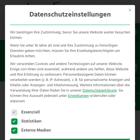
Mit dies
Datenschutzeinstellungen
Wir benötigen Ihre Zustimmung, bevor Sie unsere Website weiter besuchen
können.
Wenn Sie unter 16 Jahre alt sind und Ihre Zustimmung zu freiwilligen
Sie sind hier:
Referenzen
*Tierart
Diensten geben möchten, müssen Sie Ihre Erziehungsberechtigten um
*Pferde
Erlaubnis bitten.
Wir verwenden Cookies und andere Technologien auf unserer Website.
Einige von ihnen sind essenziell, während andere uns helfen, diese Website
TURNIERSERVICE HERFORD
und Ihre Erfahrung zu verbessern.
Personenbezogene Daten können
verarbeitet werden (z. B. IP-Adressen), z. B. für personalisierte Anzeigen und
Inhalte oder Anzeigen- und Inhaltsmessung.
Weitere Informationen über die
Verwendung Ihrer Daten finden Sie in unserer
Datenschutzerklärung
.
Sie
können Ihre Auswahl jederzeit unter
Einstellungen
widerrufen oder
anpassen.
Turnierservice Herford
Es folgt eine Liste der Service-Gruppen, für die eine E
Essenziell
Unser Turnierservice in Herford… Egal ob
Statistiken
bei den Bexter Open oder bei den
Externe Medien
German Friendships wir liefern unseren