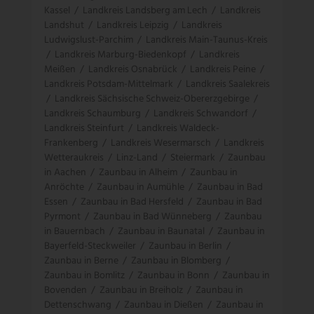
Kassel
/
Landkreis Landsberg am Lech
/
Landkreis
Landshut
/
Landkreis Leipzig
/
Landkreis
Ludwigslust-Parchim
/
Landkreis Main-Taunus-Kreis
/
Landkreis Marburg-Biedenkopf
/
Landkreis
Meißen
/
Landkreis Osnabrück
/
Landkreis Peine
/
Landkreis Potsdam-Mittelmark
/
Landkreis Saalekreis
/
Landkreis Sächsische Schweiz-Obererzgebirge
/
Landkreis Schaumburg
/
Landkreis Schwandorf
/
Landkreis Steinfurt
/
Landkreis Waldeck-
Frankenberg
/
Landkreis Wesermarsch
/
Landkreis
Wetteraukreis
/
Linz-Land
/
Steiermark
/
Zaunbau
in Aachen
/
Zaunbau in Alheim
/
Zaunbau in
Anröchte
/
Zaunbau in Aumühle
/
Zaunbau in Bad
Essen
/
Zaunbau in Bad Hersfeld
/
Zaunbau in Bad
Pyrmont
/
Zaunbau in Bad Wünneberg
/
Zaunbau
in Bauernbach
/
Zaunbau in Baunatal
/
Zaunbau in
Bayerfeld-Steckweiler
/
Zaunbau in Berlin
/
Zaunbau in Berne
/
Zaunbau in Blomberg
/
Zaunbau in Bomlitz
/
Zaunbau in Bonn
/
Zaunbau in
Bovenden
/
Zaunbau in Breiholz
/
Zaunbau in
Dettenschwang
/
Zaunbau in Dießen
/
Zaunbau in