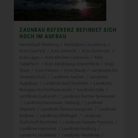
ZAUNBAU REFERENZ BEFINDET SICH
NOCH IM AUFBAU
Hansestadt Hamburg
/
Herzogtum Lauenburg
/
Kreis Coesfeld
/
Kreis Detmold
/
Kreis Gütersloh
/
Kreis Lippe
/
Kreis Minden-Lübbecke
/
Kreis
Paderborn
/
Kreis Rendsburg-Eckernförde
/
Kreis
Soest
/
Kreis Viersen
/
Kreis Wesel
/
Landesamt für
Umweltschutz
/
Landkreis Aachen
/
Landkreis
Augsburg
/
Landkreis Bad Dürkheim
/
Landkreis
Breisgau-Hochschwarzwald
/
Landkreis Celle
/
Landkreis Cuxhaven
/
Landkreis Dahme-Spreewald
/
Landkreis Darmstadt- Dieburg
/
Landkreis
Diepholz
/
Landkreis Donnersbergkreis
/
Landkreis
Enzkreis
/
Landkreis Göttingen
/
Landkreis
Grafschaft Bentheim
/
Landkreis Hameln-Pyrmont
/
Landkreis Hannover
/
Landkreis Harburg
/
Landkreis Havelland
/
Landkreis Heidekreis
/