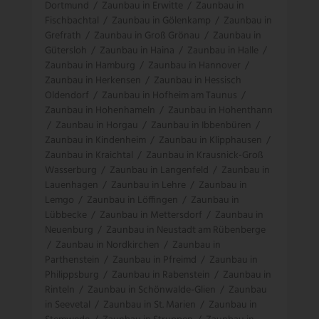
Dortmund
/
Zaunbau in Erwitte
/
Zaunbau in
Fischbachtal
/
Zaunbau in Gölenkamp
/
Zaunbau in
Grefrath
/
Zaunbau in Groß Grönau
/
Zaunbau in
Gütersloh
/
Zaunbau in Haina
/
Zaunbau in Halle
/
Zaunbau in Hamburg
/
Zaunbau in Hannover
/
Zaunbau in Herkensen
/
Zaunbau in Hessisch
Oldendorf
/
Zaunbau in Hofheim am Taunus
/
Zaunbau in Hohenhameln
/
Zaunbau in Hohenthann
/
Zaunbau in Horgau
/
Zaunbau in Ibbenbüren
/
Zaunbau in Kindenheim
/
Zaunbau in Klipphausen
/
Zaunbau in Kraichtal
/
Zaunbau in Krausnick-Groß
Wasserburg
/
Zaunbau in Langenfeld
/
Zaunbau in
Lauenhagen
/
Zaunbau in Lehre
/
Zaunbau in
Lemgo
/
Zaunbau in Löffingen
/
Zaunbau in
Lübbecke
/
Zaunbau in Mettersdorf
/
Zaunbau in
Neuenburg
/
Zaunbau in Neustadt am Rübenberge
/
Zaunbau in Nordkirchen
/
Zaunbau in
Parthenstein
/
Zaunbau in Pfreimd
/
Zaunbau in
Philippsburg
/
Zaunbau in Rabenstein
/
Zaunbau in
Rinteln
/
Zaunbau in Schönwalde-Glien
/
Zaunbau
in Seevetal
/
Zaunbau in St. Marien
/
Zaunbau in