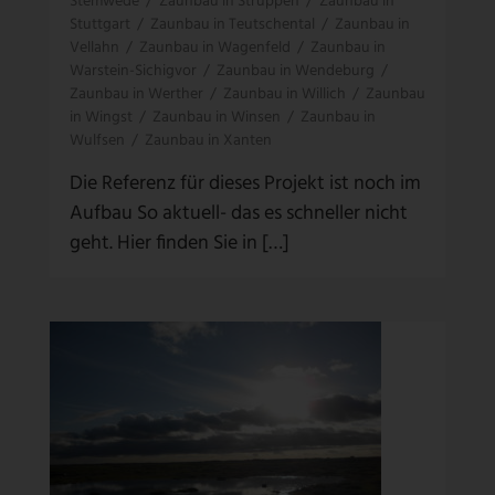
Stemwede
/
Zaunbau in Struppen
/
Zaunbau in
Stuttgart
/
Zaunbau in Teutschental
/
Zaunbau in
Vellahn
/
Zaunbau in Wagenfeld
/
Zaunbau in
Warstein-Sichigvor
/
Zaunbau in Wendeburg
/
Zaunbau in Werther
/
Zaunbau in Willich
/
Zaunbau
in Wingst
/
Zaunbau in Winsen
/
Zaunbau in
Wulfsen
/
Zaunbau in Xanten
Die Referenz für dieses Projekt ist noch im
Aufbau So aktuell- das es schneller nicht
geht. Hier finden Sie in […]