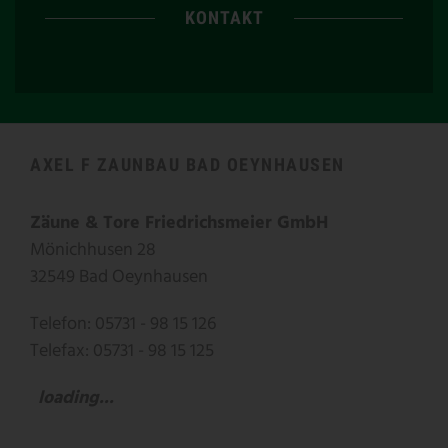
KONTAKT
AXEL F ZAUNBAU BAD OEYNHAUSEN
Zäune & Tore Friedrichsmeier GmbH
Mönichhusen 28
32549 Bad Oeynhausen
Telefon: 05731 - 98 15 126
Telefax: 05731 - 98 15 125
loading...