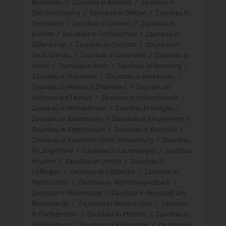
Bovenden
/
Zaunbau in Breiholz
/
Zaunbau in
Dettenschwang
/
Zaunbau in Dießen
/
Zaunbau in
Dortmund
/
Zaunbau in Dülmen
/
Zaunbau in
Erwitte
/
Zaunbau in Fischbachtal
/
Zaunbau in
Gölenkamp
/
Zaunbau in Grefrath
/
Zaunbau in
Groß Grönau
/
Zaunbau in Gütersloh
/
Zaunbau in
Haina
/
Zaunbau in Halle
/
Zaunbau in Hamburg
/
Zaunbau in Hannover
/
Zaunbau in Herkensen
/
Zaunbau in Hessisch Oldendorf
/
Zaunbau in
Hofheim am Taunus
/
Zaunbau in Hohenhameln
/
Zaunbau in Hohenthann
/
Zaunbau in Horgau
/
Zaunbau in Ibbenbüren
/
Zaunbau in Kindenheim
/
Zaunbau in Klipphausen
/
Zaunbau in Kraichtal
/
Zaunbau in Krausnick-Groß Wasserburg
/
Zaunbau
in Langenfeld
/
Zaunbau in Lauenhagen
/
Zaunbau
in Lehre
/
Zaunbau in Lemgo
/
Zaunbau in
Löffingen
/
Zaunbau in Lübbecke
/
Zaunbau in
Mettersdorf
/
Zaunbau in Mönchengladbach
/
Zaunbau in Neuenburg
/
Zaunbau in Neustadt am
Rübenberge
/
Zaunbau in Nordkirchen
/
Zaunbau
in Parthenstein
/
Zaunbau in Pfreimd
/
Zaunbau in
Philippsburg
/
Zaunbau in Rabenstein
/
Zaunbau in