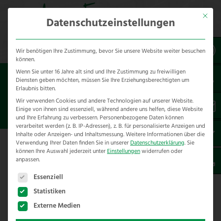
Mit dies
Datenschutzeinstellungen
Wir benötigen Ihre Zustimmung, bevor Sie unsere Website weiter besuchen
können.
Wenn Sie unter 16 Jahre alt sind und Ihre Zustimmung zu freiwilligen
Sie sind hier:
Referenzen
unsere Referenzen
Diensten geben möchten, müssen Sie Ihre Erziehungsberechtigten um
nach Städten
Erlaubnis bitten.
Wir verwenden Cookies und andere Technologien auf unserer Website.
Einige von ihnen sind essenziell, während andere uns helfen, diese Website
ZAUNBAU IN WINSEN
und Ihre Erfahrung zu verbessern.
Personenbezogene Daten können
verarbeitet werden (z. B. IP-Adressen), z. B. für personalisierte Anzeigen und
Inhalte oder Anzeigen- und Inhaltsmessung.
Weitere Informationen über die
Verwendung Ihrer Daten finden Sie in unserer
Datenschutzerklärung
.
Sie
Hier finden Sie unsere Zaunbau
können Ihre Auswahl jederzeit unter
Einstellungen
widerrufen oder
anpassen.
Referenzen in Winsen – Landkreis
Es folgt eine Liste der Service-Gruppen, für die eine E
Celle
Essenziell
Statistiken
Wir haben folgende Projekte im Rahmen von
Externe Medien
Zaunbau in Winsen und Umgebung für unsere