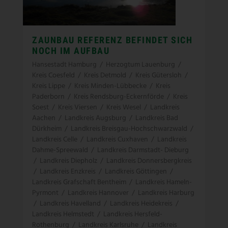
ZAUNBAU REFERENZ BEFINDET SICH
NOCH IM AUFBAU
Hansestadt Hamburg
/
Herzogtum Lauenburg
/
Kreis Coesfeld
/
Kreis Detmold
/
Kreis Gütersloh
/
Kreis Lippe
/
Kreis Minden-Lübbecke
/
Kreis
Paderborn
/
Kreis Rendsburg-Eckernförde
/
Kreis
Soest
/
Kreis Viersen
/
Kreis Wesel
/
Landkreis
Aachen
/
Landkreis Augsburg
/
Landkreis Bad
Dürkheim
/
Landkreis Breisgau-Hochschwarzwald
/
Landkreis Celle
/
Landkreis Cuxhaven
/
Landkreis
Dahme-Spreewald
/
Landkreis Darmstadt- Dieburg
/
Landkreis Diepholz
/
Landkreis Donnersbergkreis
/
Landkreis Enzkreis
/
Landkreis Göttingen
/
Landkreis Grafschaft Bentheim
/
Landkreis Hameln-
Pyrmont
/
Landkreis Hannover
/
Landkreis Harburg
/
Landkreis Havelland
/
Landkreis Heidekreis
/
Landkreis Helmstedt
/
Landkreis Hersfeld-
Rothenburg
/
Landkreis Karlsruhe
/
Landkreis