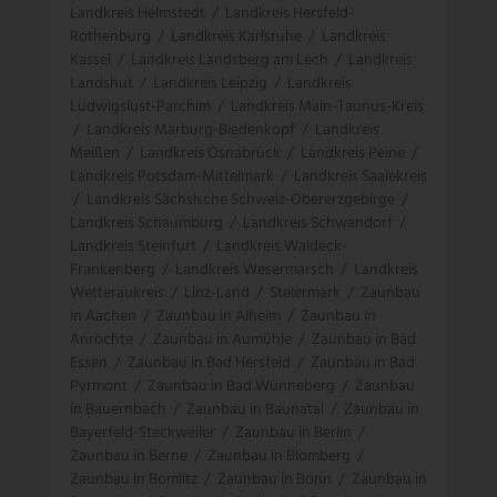
Landkreis Helmstedt
/
Landkreis Hersfeld-
Rothenburg
/
Landkreis Karlsruhe
/
Landkreis
Kassel
/
Landkreis Landsberg am Lech
/
Landkreis
Landshut
/
Landkreis Leipzig
/
Landkreis
Ludwigslust-Parchim
/
Landkreis Main-Taunus-Kreis
/
Landkreis Marburg-Biedenkopf
/
Landkreis
Meißen
/
Landkreis Osnabrück
/
Landkreis Peine
/
Landkreis Potsdam-Mittelmark
/
Landkreis Saalekreis
/
Landkreis Sächsische Schweiz-Obererzgebirge
/
Landkreis Schaumburg
/
Landkreis Schwandorf
/
Landkreis Steinfurt
/
Landkreis Waldeck-
Frankenberg
/
Landkreis Wesermarsch
/
Landkreis
Wetteraukreis
/
Linz-Land
/
Steiermark
/
Zaunbau
in Aachen
/
Zaunbau in Alheim
/
Zaunbau in
Anröchte
/
Zaunbau in Aumühle
/
Zaunbau in Bad
Essen
/
Zaunbau in Bad Hersfeld
/
Zaunbau in Bad
Pyrmont
/
Zaunbau in Bad Wünneberg
/
Zaunbau
in Bauernbach
/
Zaunbau in Baunatal
/
Zaunbau in
Bayerfeld-Steckweiler
/
Zaunbau in Berlin
/
Zaunbau in Berne
/
Zaunbau in Blomberg
/
Zaunbau in Bomlitz
/
Zaunbau in Bonn
/
Zaunbau in