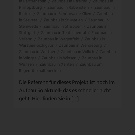
in Parthenstein
/
Zaunbau in Pfreimd
/
Zaunbau in
Philippsburg
/
Zaunbau in Rabenstein
/
Zaunbau in
Rinteln
/
Zaunbau in Schönwalde-Glien
/
Zaunbau
in Seevetal
/
Zaunbau in St. Marien
/
Zaunbau in
Stemwede
/
Zaunbau in Struppen
/
Zaunbau in
Stuttgart
/
Zaunbau in Teutschental
/
Zaunbau in
Vellahn
/
Zaunbau in Wagenfeld
/
Zaunbau in
Warstein-Sichigvor
/
Zaunbau in Wendeburg
/
Zaunbau in Werther
/
Zaunbau in Willich
/
Zaunbau
in Wingst
/
Zaunbau in Winsen
/
Zaunbau in
Wulfsen
/
Zaunbau in Xanten
/
Zaunbau um
Regenrückhaltebecken
Die Referenz für dieses Projekt ist noch im
Aufbau So aktuell- das es schneller nicht
geht. Hier finden Sie in […]