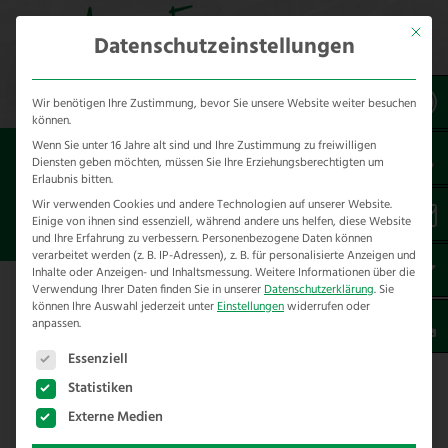
Mit dies
Datenschutzeinstellungen
Wir benötigen Ihre Zustimmung, bevor Sie unsere Website weiter besuchen
können.
Wenn Sie unter 16 Jahre alt sind und Ihre Zustimmung zu freiwilligen
Sie sind hier:
Referenzen
unsere Referenzen
Diensten geben möchten, müssen Sie Ihre Erziehungsberechtigten um
nach Städten
Erlaubnis bitten.
Wir verwenden Cookies und andere Technologien auf unserer Website.
Einige von ihnen sind essenziell, während andere uns helfen, diese Website
ZAUNBAU IN BERLIN
und Ihre Erfahrung zu verbessern.
Personenbezogene Daten können
verarbeitet werden (z. B. IP-Adressen), z. B. für personalisierte Anzeigen und
Inhalte oder Anzeigen- und Inhaltsmessung.
Weitere Informationen über die
Verwendung Ihrer Daten finden Sie in unserer
Datenschutzerklärung
.
Sie
Hier finden Sie unsere Zaunbau
können Ihre Auswahl jederzeit unter
Einstellungen
widerrufen oder
anpassen.
Referenzen in der Landeshauptstadt
Es folgt eine Liste der Service-Gruppen, für die eine E
Berlin
Essenziell
Statistiken
Wir haben folgende Projekte im Rahmen von
Externe Medien
Zaunbau für Menschen mit Tieren in Berlin und