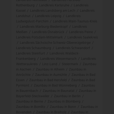
Landkreis Helmstedt
/
Landkreis Hersfeld-
Rothenburg
/
Landkreis Karlsruhe
/
Landkreis
Kassel
/
Landkreis Landsberg am Lech
/
Landkreis
Landshut
/
Landkreis Leipzig
/
Landkreis
Ludwigslust-Parchim
/
Landkreis Main-Taunus-Kreis
/
Landkreis Marburg-Biedenkopf
/
Landkreis
Meißen
/
Landkreis Osnabrück
/
Landkreis Peine
/
Landkreis Potsdam-Mittelmark
/
Landkreis Saalekreis
/
Landkreis Sächsische Schweiz-Obererzgebirge
/
Landkreis Schaumburg
/
Landkreis Schwandorf
/
Landkreis Steinfurt
/
Landkreis Waldeck-
Frankenberg
/
Landkreis Wesermarsch
/
Landkreis
Wetteraukreis
/
Linz-Land
/
Steiermark
/
Zaunbau
in Aachen
/
Zaunbau in Alheim
/
Zaunbau in
Anröchte
/
Zaunbau in Aumühle
/
Zaunbau in Bad
Essen
/
Zaunbau in Bad Hersfeld
/
Zaunbau in Bad
Pyrmont
/
Zaunbau in Bad Wünneberg
/
Zaunbau
in Bauernbach
/
Zaunbau in Baunatal
/
Zaunbau in
Bayerfeld-Steckweiler
/
Zaunbau in Berlin
/
Zaunbau in Berne
/
Zaunbau in Blomberg
/
Zaunbau in Bomlitz
/
Zaunbau in Bonn
/
Zaunbau in
Bovenden
/
Zaunbau in Breiholz
/
Zaunbau in