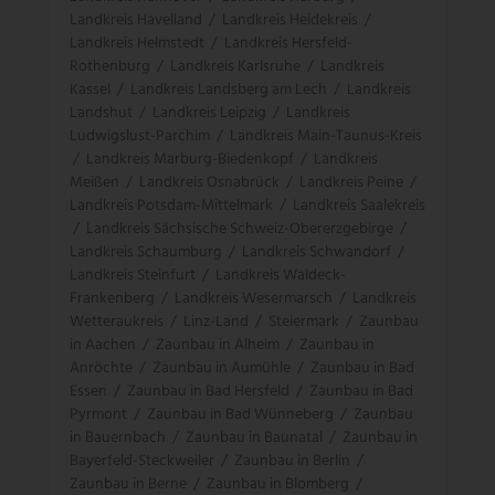
Landkreis Havelland
/
Landkreis Heidekreis
/
Landkreis Helmstedt
/
Landkreis Hersfeld-
Rothenburg
/
Landkreis Karlsruhe
/
Landkreis
Kassel
/
Landkreis Landsberg am Lech
/
Landkreis
Landshut
/
Landkreis Leipzig
/
Landkreis
Ludwigslust-Parchim
/
Landkreis Main-Taunus-Kreis
/
Landkreis Marburg-Biedenkopf
/
Landkreis
Meißen
/
Landkreis Osnabrück
/
Landkreis Peine
/
Landkreis Potsdam-Mittelmark
/
Landkreis Saalekreis
/
Landkreis Sächsische Schweiz-Obererzgebirge
/
Landkreis Schaumburg
/
Landkreis Schwandorf
/
Landkreis Steinfurt
/
Landkreis Waldeck-
Frankenberg
/
Landkreis Wesermarsch
/
Landkreis
Wetteraukreis
/
Linz-Land
/
Steiermark
/
Zaunbau
in Aachen
/
Zaunbau in Alheim
/
Zaunbau in
Anröchte
/
Zaunbau in Aumühle
/
Zaunbau in Bad
Essen
/
Zaunbau in Bad Hersfeld
/
Zaunbau in Bad
Pyrmont
/
Zaunbau in Bad Wünneberg
/
Zaunbau
in Bauernbach
/
Zaunbau in Baunatal
/
Zaunbau in
Bayerfeld-Steckweiler
/
Zaunbau in Berlin
/
Zaunbau in Berne
/
Zaunbau in Blomberg
/