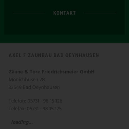
KONTAKT
AXEL F ZAUNBAU BAD OEYNHAUSEN
Zäune & Tore Friedrichsmeier GmbH
Mönichhusen 28
32549 Bad Oeynhausen
Telefon: 05731 - 98 15 126
Telefax: 05731 - 98 15 125
loading...