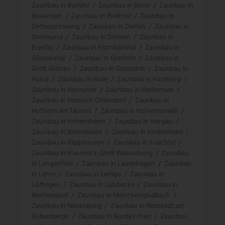
Zaunbau in Bomlitz
/
Zaunbau in Bonn
/
Zaunbau in
Bovenden
/
Zaunbau in Breiholz
/
Zaunbau in
Dettenschwang
/
Zaunbau in Dießen
/
Zaunbau in
Dortmund
/
Zaunbau in Dülmen
/
Zaunbau in
Erwitte
/
Zaunbau in Fischbachtal
/
Zaunbau in
Gölenkamp
/
Zaunbau in Grefrath
/
Zaunbau in
Groß Grönau
/
Zaunbau in Gütersloh
/
Zaunbau in
Haina
/
Zaunbau in Halle
/
Zaunbau in Hamburg
/
Zaunbau in Hannover
/
Zaunbau in Herkensen
/
Zaunbau in Hessisch Oldendorf
/
Zaunbau in
Hofheim am Taunus
/
Zaunbau in Hohenhameln
/
Zaunbau in Hohenthann
/
Zaunbau in Horgau
/
Zaunbau in Ibbenbüren
/
Zaunbau in Kindenheim
/
Zaunbau in Klipphausen
/
Zaunbau in Kraichtal
/
Zaunbau in Krausnick-Groß Wasserburg
/
Zaunbau
in Langenfeld
/
Zaunbau in Lauenhagen
/
Zaunbau
in Lehre
/
Zaunbau in Lemgo
/
Zaunbau in
Löffingen
/
Zaunbau in Lübbecke
/
Zaunbau in
Mettersdorf
/
Zaunbau in Mönchengladbach
/
Zaunbau in Neuenburg
/
Zaunbau in Neustadt am
Rübenberge
/
Zaunbau in Nordkirchen
/
Zaunbau