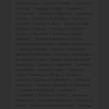
Dettenschwang
/
Zaunbau in Dießen
/
Zaunbau in
Dortmund
/
Zaunbau in Erwitte
/
Zaunbau in
Fischbachtal
/
Zaunbau in Gölenkamp
/
Zaunbau in
Grefrath
/
Zaunbau in Groß Grönau
/
Zaunbau in
Gütersloh
/
Zaunbau in Haina
/
Zaunbau in Halle
/
Zaunbau in Hamburg
/
Zaunbau in Hannover
/
Zaunbau in Herkensen
/
Zaunbau in Hessisch
Oldendorf
/
Zaunbau in Hofheim am Taunus
/
Zaunbau in Hohenhameln
/
Zaunbau in Hohenthann
/
Zaunbau in Horgau
/
Zaunbau in Ibbenbüren
/
Zaunbau in Kindenheim
/
Zaunbau in Klipphausen
/
Zaunbau in Kraichtal
/
Zaunbau in Krausnick-Groß
Wasserburg
/
Zaunbau in Langenfeld
/
Zaunbau in
Lauenhagen
/
Zaunbau in Lehre
/
Zaunbau in
Lemgo
/
Zaunbau in Löffingen
/
Zaunbau in
Lübbecke
/
Zaunbau in Mettersdorf
/
Zaunbau in
Neuenburg
/
Zaunbau in Neustadt am Rübenberge
/
Zaunbau in Nordkirchen
/
Zaunbau in
Parthenstein
/
Zaunbau in Pfreimd
/
Zaunbau in
Philippsburg
/
Zaunbau in Rabenstein
/
Zaunbau in
Rinteln
/
Zaunbau in Schönwalde-Glien
/
Zaunbau