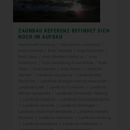
ZAUNBAU REFERENZ BEFINDET SICH
NOCH IM AUFBAU
Hansestadt Hamburg
/
Herzogtum Lauenburg
/
Kreis Coesfeld
/
Kreis Detmold
/
Kreis Gütersloh
/
Kreis Lippe
/
Kreis Minden-Lübbecke
/
Kreis
Paderborn
/
Kreis Rendsburg-Eckernförde
/
Kreis
Soest
/
Kreis Viersen
/
Kreis Wesel
/
Landkreis
Aachen
/
Landkreis Augsburg
/
Landkreis Bad
Dürkheim
/
Landkreis Breisgau-Hochschwarzwald
/
Landkreis Celle
/
Landkreis Cuxhaven
/
Landkreis
Dahme-Spreewald
/
Landkreis Darmstadt- Dieburg
/
Landkreis Diepholz
/
Landkreis Donnersbergkreis
/
Landkreis Enzkreis
/
Landkreis Göttingen
/
Landkreis Grafschaft Bentheim
/
Landkreis Hameln-
Pyrmont
/
Landkreis Hannover
/
Landkreis Harburg
/
Landkreis Havelland
/
Landkreis Heidekreis
/