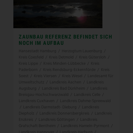
ZAUNBAU REFERENZ BEFINDET SICH
NOCH IM AUFBAU
Hansestadt Hamburg
/
Herzogtum Lauenburg
/
Kreis Coesfeld
/
Kreis Detmold
/
Kreis Gütersloh
/
Kreis Lippe
/
Kreis Minden-Lübbecke
/
Kreis
Paderborn
/
Kreis Rendsburg-Eckernförde
/
Kreis
Soest
/
Kreis Viersen
/
Kreis Wesel
/
Landesamt für
Umweltschutz
/
Landkreis Aachen
/
Landkreis
Augsburg
/
Landkreis Bad Dürkheim
/
Landkreis
Breisgau-Hochschwarzwald
/
Landkreis Celle
/
Landkreis Cuxhaven
/
Landkreis Dahme-Spreewald
/
Landkreis Darmstadt- Dieburg
/
Landkreis
Diepholz
/
Landkreis Donnersbergkreis
/
Landkreis
Enzkreis
/
Landkreis Göttingen
/
Landkreis
Grafschaft Bentheim
/
Landkreis Hameln-Pyrmont
/
Landkreis Hannover
/
Landkreis Harburg
/