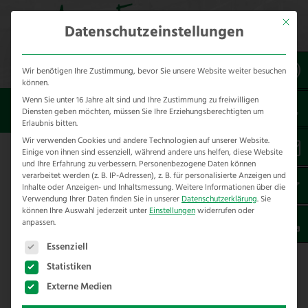
Mit dies
Datenschutzeinstellungen
Wir benötigen Ihre Zustimmung, bevor Sie unsere Website weiter besuchen
können.
Wenn Sie unter 16 Jahre alt sind und Ihre Zustimmung zu freiwilligen
Sie sind hier:
Allgemein
Wolfschutzzaun für
Diensten geben möchten, müssen Sie Ihre Erziehungsberechtigten um
Alpaka in Oberwiesenthal
Erlaubnis bitten.
Wir verwenden Cookies und andere Technologien auf unserer Website.
Einige von ihnen sind essenziell, während andere uns helfen, diese Website
Wolfschutzzaun für Alpaka in
und Ihre Erfahrung zu verbessern.
Personenbezogene Daten können
verarbeitet werden (z. B. IP-Adressen), z. B. für personalisierte Anzeigen und
Oberwiesenthal
Inhalte oder Anzeigen- und Inhaltsmessung.
Weitere Informationen über die
Verwendung Ihrer Daten finden Sie in unserer
Datenschutzerklärung
.
Sie
können Ihre Auswahl jederzeit unter
Einstellungen
widerrufen oder
ALLGEMEIN
,
TOP-NEWS
anpassen.
Wolfschutzzaun für Alpakas in
Es folgt eine Liste der Service-Gruppen, für die eine E
Oberwiesenthal – Sachsen
Essenziell
Statistiken
Wolfschutzzaun
für Alpaka – Kein Problem…
Externe Medien
Im Rahmen unserer Zaunbauexpertise wurden