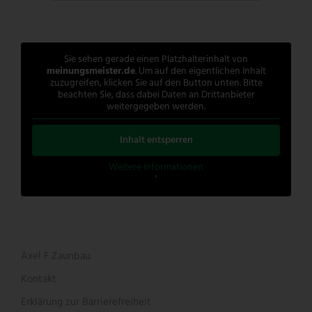
Sie sehen gerade einen Platzhalterinhalt von
meinungsmeister.de
. Um auf den eigentlichen Inhalt
zuzugreifen, klicken Sie auf den Button unten. Bitte
beachten Sie, dass dabei Daten an Drittanbieter
weitergegeben werden.
Inhalt entsperren
Weitere Informationen
'
'
Axel F Zaunbau
Kontakt
Erklärung zur Barrierefreiheit