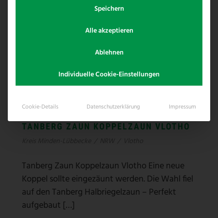
Speichern
Alle akzeptieren
Ablehnen
Individuelle Cookie-Einstellungen
Cookie-Details
Datenschutzerklärung
Impressum
TANBERG ZAUN KOPPELZAUN VLOTHO
Kreis Minden-Lübbecke
/
NRW
/
Vlotho
Tanberg Zaun Koppelzaun Vlotho Eine neue
Koppel sollte eingezäunt werden. Die Wahl fiel
auf den Tanberg Halbriegelzaun – Perfekt
aufgebaut […]