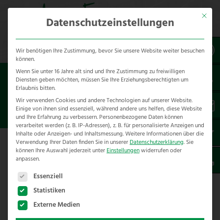
Mit dies
Datenschutzeinstellungen
Wir benötigen Ihre Zustimmung, bevor Sie unsere Website weiter besuchen
können.
Wenn Sie unter 16 Jahre alt sind und Ihre Zustimmung zu freiwilligen
Sie sind hier:
Referenzen
unsere Referenzen
Diensten geben möchten, müssen Sie Ihre Erziehungsberechtigten um
nach Städten
Erlaubnis bitten.
Wir verwenden Cookies und andere Technologien auf unserer Website.
Einige von ihnen sind essenziell, während andere uns helfen, diese Website
ZAUNBAU IN VLOTHO
und Ihre Erfahrung zu verbessern.
Personenbezogene Daten können
verarbeitet werden (z. B. IP-Adressen), z. B. für personalisierte Anzeigen und
Inhalte oder Anzeigen- und Inhaltsmessung.
Weitere Informationen über die
Verwendung Ihrer Daten finden Sie in unserer
Datenschutzerklärung
.
Sie
Hier finden Sie unsere Zaunbau
können Ihre Auswahl jederzeit unter
Einstellungen
widerrufen oder
anpassen.
Referenzen in Vlotho – Kreis Herford
Es folgt eine Liste der Service-Gruppen, für die eine E
Essenziell
Statistiken
Externe Medien