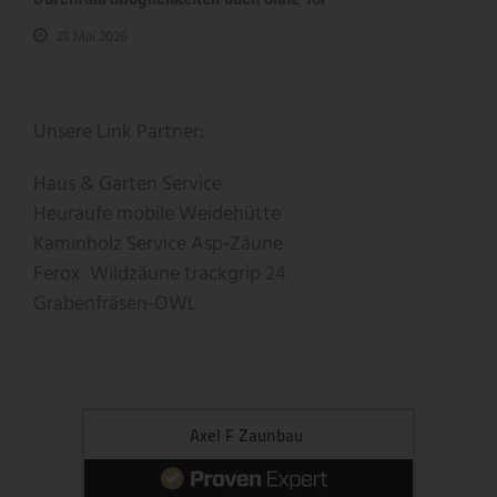
21. Mai 2026
Unsere Link Partner:
Haus & Garten Service
Heuraufe
mobile Weidehütte
Kaminholz Service
Asp-Zäune
Ferox
Wildzäune
trackgrip
24
Grabenfräsen-OWL