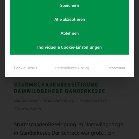
Speichern
Alle akzeptieren
Ablehnen
Individuelle Cookie-Einstellungen
Cookie-Details
Datenschutzerklärung
Impressum
STURMSCHADENBESEITIGUNG
DAMWILDGEHEGE GANDERKESEE
Ganderkesee
/
Kreis Oldenburg
/
Niedersachsen
/
Sturmschaden
SturmschadenBeseitigung im Damwildgehege
in Ganderkesee Der Schreck war groß… Ein