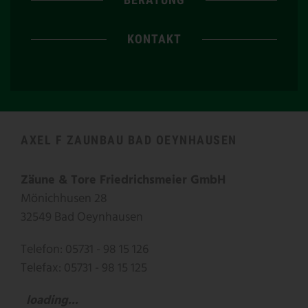
KONTAKT
AXEL F ZAUNBAU BAD OEYNHAUSEN
Zäune & Tore Friedrichsmeier GmbH
Mönichhusen 28
32549 Bad Oeynhausen
Telefon: 05731 - 98 15 126
Telefax: 05731 - 98 15 125
loading...