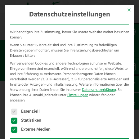
Mit dies
Datenschutzeinstellungen
Wir benötigen Ihre Zustimmung, bevor Sie unsere Website weiter besuchen
können.
Wenn Sie unter 16 Jahre alt sind und Ihre Zustimmung zu freiwilligen
Sie sind hier:
Referenzen
unsere Referenzen
Diensten geben möchten, müssen Sie Ihre Erziehungsberechtigten um
nach Städten
Erlaubnis bitten.
Wir verwenden Cookies und andere Technologien auf unserer Website.
Einige von ihnen sind essenziell, während andere uns helfen, diese Website
ZAUNBAU IN GANDERKESEE
und Ihre Erfahrung zu verbessern.
Personenbezogene Daten können
verarbeitet werden (z. B. IP-Adressen), z. B. für personalisierte Anzeigen und
Inhalte oder Anzeigen- und Inhaltsmessung.
Weitere Informationen über die
Verwendung Ihrer Daten finden Sie in unserer
Datenschutzerklärung
.
Sie
Hier finden Sie unsere Zaunbau
können Ihre Auswahl jederzeit unter
Einstellungen
widerrufen oder
anpassen.
Referenzen in Ganderkesee – im
Es folgt eine Liste der Service-Gruppen, für die eine E
Landkreis Oldenburg
Essenziell
Statistiken
Externe Medien