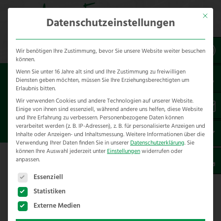
Mit dies
Datenschutzeinstellungen
Wir benötigen Ihre Zustimmung, bevor Sie unsere Website weiter besuchen
können.
Wenn Sie unter 16 Jahre alt sind und Ihre Zustimmung zu freiwilligen
Sie sind hier:
Referenzen
*Tierart
Diensten geben möchten, müssen Sie Ihre Erziehungsberechtigten um
*Pferde
Erlaubnis bitten.
Wir verwenden Cookies und andere Technologien auf unserer Website.
Einige von ihnen sind essenziell, während andere uns helfen, diese Website
HALBRIEGEL WEIDEZAUN
und Ihre Erfahrung zu verbessern.
Personenbezogene Daten können
STEINHAGEN
verarbeitet werden (z. B. IP-Adressen), z. B. für personalisierte Anzeigen und
Inhalte oder Anzeigen- und Inhaltsmessung.
Weitere Informationen über die
Verwendung Ihrer Daten finden Sie in unserer
Datenschutzerklärung
.
Sie
können Ihre Auswahl jederzeit unter
Einstellungen
widerrufen oder
anpassen.
Es folgt eine Liste der Service-Gruppen, für die eine E
Essenziell
Halbriegel für die Weidezaunreparatur
in Steinhagen
Statistiken
Externe Medien
Der Zahn der Zeit hatte sich an den