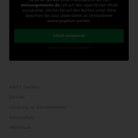
Sie sehen gerade einen Platzhalterinhalt von
meinungsmeister.de
. Um auf den eigentlichen Inhalt
zuzugreifen, klicken Sie auf den Button unten. Bitte
beachten Sie, dass dabei Daten an Drittanbieter
weitergegeben werden.
Inhalt entsperren
Weitere Informationen
'
'
Axel F Zaunbau
Kontakt
Erklärung zur Barrierefreiheit
Datenschutz
Impressum