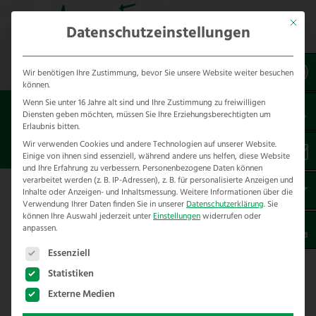
Mit dies
Datenschutzeinstellungen
Wir benötigen Ihre Zustimmung, bevor Sie unsere Website weiter besuchen
können.
Wenn Sie unter 16 Jahre alt sind und Ihre Zustimmung zu freiwilligen
Sie sind hier:
Besondere Bauteile
Diensten geben möchten, müssen Sie Ihre Erziehungsberechtigten um
Erlaubnis bitten.
FELSANKER
Wir verwenden Cookies und andere Technologien auf unserer Website.
Einige von ihnen sind essenziell, während andere uns helfen, diese Website
und Ihre Erfahrung zu verbessern.
Personenbezogene Daten können
verarbeitet werden (z. B. IP-Adressen), z. B. für personalisierte Anzeigen und
Inhalte oder Anzeigen- und Inhaltsmessung.
Weitere Informationen über die
Verwendung Ihrer Daten finden Sie in unserer
Datenschutzerklärung
.
Sie
können Ihre Auswahl jederzeit unter
Einstellungen
widerrufen oder
Felsanker oder Berganker
anpassen.
Es folgt eine Liste der Service-Gruppen, für die eine E
Als Felsanker bezeichnen wir verzinkte
Essenziell
Bauteile, welche mit dem unteren Teil in einen
Statistiken
Fels oder Stein eingebracht werden und im
Externe Medien
oberen Bereich dann einen Pfosten halten. Mit