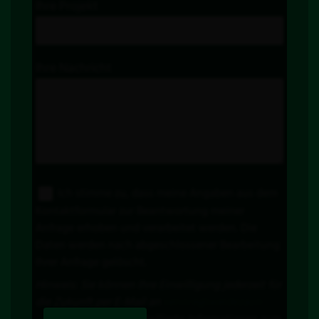
Ihre Projekt
Ihre Nachricht
Ich stimme zu, dass meine Angaben aus dem
Kontaktformular zur Beantwortung meiner
Anfrage erhoben und verarbeitet werden. Die
Daten werden nach abgeschlossener Bearbeitung
Ihrer Anfrage gelöscht.
Hinweis: Sie können Ihre Einwilligung jederzeit für
die Zukunft per E-Mail an
service@weidezaun-