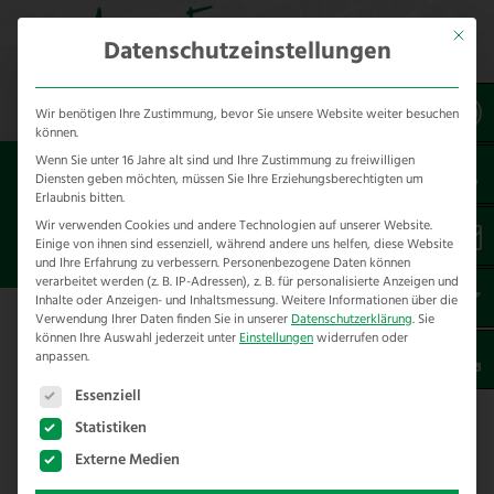
Mit dies
Datenschutzeinstellungen
Wir benötigen Ihre Zustimmung, bevor Sie unsere Website weiter besuchen
können.
Wenn Sie unter 16 Jahre alt sind und Ihre Zustimmung zu freiwilligen
Sie sind hier:
Referenzen
*produkt
Diensten geben möchten, müssen Sie Ihre Erziehungsberechtigten um
*bauteile
Erlaubnis bitten.
Wir verwenden Cookies und andere Technologien auf unserer Website.
Einige von ihnen sind essenziell, während andere uns helfen, diese Website
ROBINIENPFOSTEN ESPELKAMP
und Ihre Erfahrung zu verbessern.
Personenbezogene Daten können
verarbeitet werden (z. B. IP-Adressen), z. B. für personalisierte Anzeigen und
Inhalte oder Anzeigen- und Inhaltsmessung.
Weitere Informationen über die
Verwendung Ihrer Daten finden Sie in unserer
Datenschutzerklärung
.
Sie
können Ihre Auswahl jederzeit unter
Einstellungen
widerrufen oder
anpassen.
Robinienpfosten für Espelkamp
Es folgt eine Liste der Service-Gruppen, für die eine E
Essenziell
Für den Austausch der Zaunpfosten in
Statistiken
einem Rinderzaun wurden von uns die
Externe Medien
gewünschten
Robinienpfosten
/