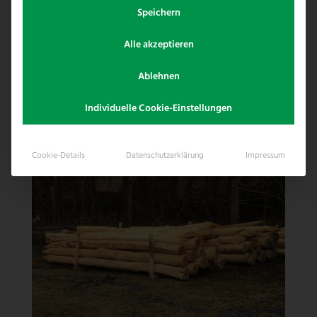
Speichern
Ökopfosten
geliefert…
Der
Rammservice
aus unserem Hause
Alle akzeptieren
soll beim nächsten mal in Anspruch
genommen werden.
Ablehnen
Individuelle Cookie-Einstellungen
Cookie-Details
Datenschutzerklärung
Impressum