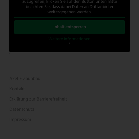
zuzugreifen, klicken Sie auf den Button unten. Bitte
beachten Sie, dass dabei Daten an Drittanbieter
weitergegeben werden.
Inhalt entsperren
Weitere Informationen
'
'
Axel F Zaunbau
Kontakt
Erklärung zur Barrierefreiheit
Datenschutz
Impressum