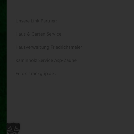
Unsere Link Partner:
Haus & Garten Service
Hausverwaltung Friedrichsmeier
Kaminholz Service
Asp-Zäune
Ferox
trackgrip.de .