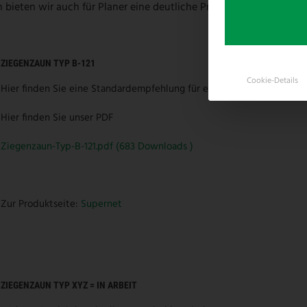
ieten wir auch für Planer eine deutliche Produktbeschreibung. Le
ZIEGENZAUN TYP B-121
Cookie-Details
Hier finden Sie eine Standardempfehlung für einen Geflechtzaun zur
Hier finden Sie unser PDF
Ziegenzaun-Typ-B-121.pdf (683 Downloads )
Zur Produktseite:
Supernet
ZIEGENZAUN TYP XYZ = IN ARBEIT