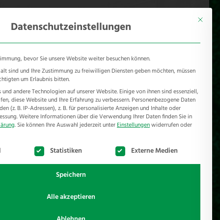
KONTAKT
Mönichhusen 28 - 32549 Bad Oeynhausen
Mit diese
Datenschutzeinstellungen
timmung, bevor Sie unsere Website weiter besuchen können.
e alt sind und Ihre Zustimmung zu freiwilligen Diensten geben möchten, müssen
chtigten um Erlaubnis bitten.
und andere Technologien auf unserer Website. Einige von ihnen sind essenziell,
RSCHUTZ
REFERENZEN
JOBS
NEWSROOM
en, diese Website und Ihre Erfahrung zu verbessern.
Personenbezogene Daten
n (z. B. IP-Adressen), z. B. für personalisierte Anzeigen und Inhalte oder
essung.
Weitere Informationen über die Verwendung Ihrer Daten finden Sie in
lärung
.
Sie können Ihre Auswahl jederzeit unter
Einstellungen
widerrufen oder
te der Service-Gruppen, für die eine Einwilligung erteilt werden k
l
Statistiken
Externe Medien
Speichern
Alle akzeptieren
n wir auch schnell unsere Vorstellungen kommunizieren.
Ablehnen