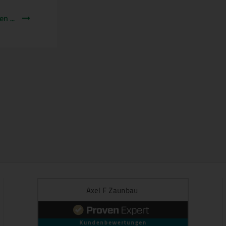
n ...