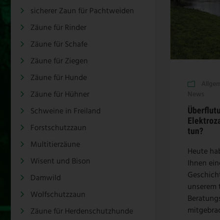
sicherer Zaun für Pachtweiden
Zäune für Rinder
Zäune für Schafe
Zäune für Ziegen
Zäune für Hunde
Allge
Zäune für Hühner
News
Überflut
Schweine in Freiland
Elektroz
Forstschutzzaun
tun?
Multitierzäune
Heute ha
Wisent und Bison
Ihnen ein
Geschich
Damwild
unserem 
Wolfschutzzaun
Beratungs
mitgebra
Zäune für Herdenschutzhunde