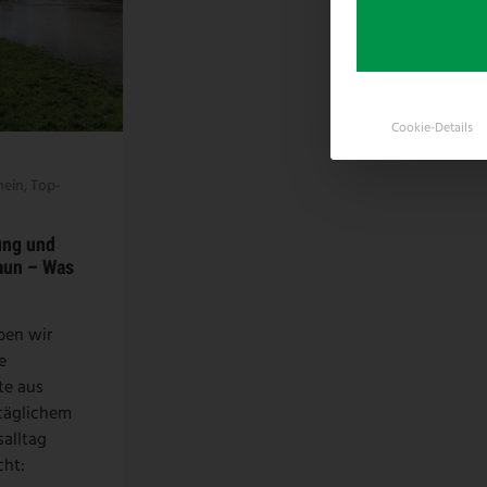
Cookie-Details
mein
,
Top-
ung und
aun – Was
ben wir
e
te aus
täglichem
alltag
cht: