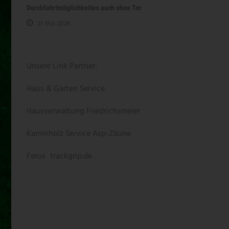
Durchfahrtmöglichkeiten auch ohne Tor
21. Mai 2026
Unsere Link Partner:
Haus & Garten Service
Hausverwaltung Friedrichsmeier
Kaminholz Service
Asp-Zäune
Ferox
trackgrip.de .