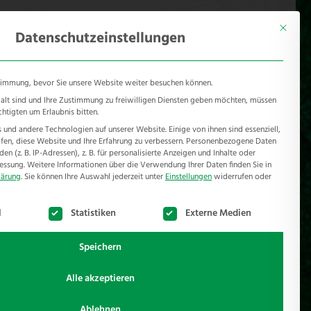
KONTAKT
Mönichhusen 28 - 32549 Bad Oeynhausen
Mit diese
Datenschutzeinstellungen
timmung, bevor Sie unsere Website weiter besuchen können.
e alt sind und Ihre Zustimmung zu freiwilligen Diensten geben möchten, müssen
chtigten um Erlaubnis bitten.
und andere Technologien auf unserer Website. Einige von ihnen sind essenziell,
RSCHUTZ
REFERENZEN
JOBS
NEWSROOM
en, diese Website und Ihre Erfahrung zu verbessern.
Personenbezogene Daten
n (z. B. IP-Adressen), z. B. für personalisierte Anzeigen und Inhalte oder
essung.
Weitere Informationen über die Verwendung Ihrer Daten finden Sie in
lärung
.
Sie können Ihre Auswahl jederzeit unter
Einstellungen
widerrufen oder
te der Service-Gruppen, für die eine Einwilligung erteilt werden k
l
Statistiken
Externe Medien
Speichern
Alle akzeptieren
Ablehnen