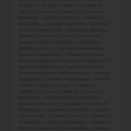
Dortmund
/
Zaunbau in Dülmen
/
Zaunbau in
Erwitte
/
Zaunbau in Fischbachtal
/
Zaunbau in
Gölenkamp
/
Zaunbau in Grefrath
/
Zaunbau in
Groß Grönau
/
Zaunbau in Gütersloh
/
Zaunbau in
Haina
/
Zaunbau in Halle
/
Zaunbau in Hamburg
/
Zaunbau in Hannover
/
Zaunbau in Herkensen
/
Zaunbau in Hessisch Oldendorf
/
Zaunbau in
Hofheim am Taunus
/
Zaunbau in Hohenhameln
/
Zaunbau in Hohenthann
/
Zaunbau in Horgau
/
Zaunbau in Ibbenbüren
/
Zaunbau in Kindenheim
/
Zaunbau in Klipphausen
/
Zaunbau in Kraichtal
/
Zaunbau in Krausnick-Groß Wasserburg
/
Zaunbau
in Langenfeld
/
Zaunbau in Lauenhagen
/
Zaunbau
in Lehre
/
Zaunbau in Lemgo
/
Zaunbau in
Löffingen
/
Zaunbau in Lübbecke
/
Zaunbau in
Mettersdorf
/
Zaunbau in Mönchengladbach
/
Zaunbau in Neuenburg
/
Zaunbau in Neustadt am
Rübenberge
/
Zaunbau in Nordkirchen
/
Zaunbau
in Parthenstein
/
Zaunbau in Pfreimd
/
Zaunbau in
Philippsburg
/
Zaunbau in Rabenstein
/
Zaunbau in
Rinteln
/
Zaunbau in Schönwalde-Glien
/
Zaunbau