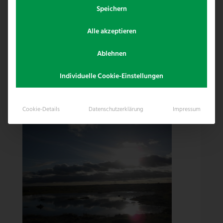
Sie eine Auswahl im Bezug auf Zaunbau.
Speichern
Seien Sie gespannt wenn es um
Alle akzeptieren
Problemlösungen geht, wie Reitplatzzäune,
Ablehnen
Weidezaun, Paddockanlagen und vieles mehr
in Warstein, gelegen im mittleren Möhnetal.
Individuelle Cookie-Einstellungen
Cookie-Details
Datenschutzerklärung
Impressum