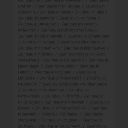
Fischbachtal
/
Zaunbau in Gölenkamp
/
Zaunbau in
Grefrath
/
Zaunbau in Groß Grönau
/
Zaunbau in
Gütersloh
/
Zaunbau in Haina
/
Zaunbau in Halle
/
Zaunbau in Hamburg
/
Zaunbau in Hannover
/
Zaunbau in Herkensen
/
Zaunbau in Hessisch
Oldendorf
/
Zaunbau in Hofheim am Taunus
/
Zaunbau in Hohenhameln
/
Zaunbau in Hohenthann
/
Zaunbau in Horgau
/
Zaunbau in Ibbenbüren
/
Zaunbau in Kindenheim
/
Zaunbau in Klipphausen
/
Zaunbau in Kraichtal
/
Zaunbau in Krausnick-Groß
Wasserburg
/
Zaunbau in Langenfeld
/
Zaunbau in
Lauenhagen
/
Zaunbau in Lehre
/
Zaunbau in
Lemgo
/
Zaunbau in Löffingen
/
Zaunbau in
Lübbecke
/
Zaunbau in Mettersdorf
/
Zaunbau in
Neuenburg
/
Zaunbau in Neustadt am Rübenberge
/
Zaunbau in Nordkirchen
/
Zaunbau in
Parthenstein
/
Zaunbau in Pfreimd
/
Zaunbau in
Philippsburg
/
Zaunbau in Rabenstein
/
Zaunbau in
Rinteln
/
Zaunbau in Schönwalde-Glien
/
Zaunbau
in Seevetal
/
Zaunbau in St. Marien
/
Zaunbau in
Stemwede
/
Zaunbau in Struppen
/
Zaunbau in
Stuttgart
/
Zaunbau in Teutschental
/
Zaunbau in