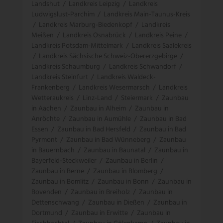
Landshut
/
Landkreis Leipzig
/
Landkreis
Ludwigslust-Parchim
/
Landkreis Main-Taunus-Kreis
/
Landkreis Marburg-Biedenkopf
/
Landkreis
Meißen
/
Landkreis Osnabrück
/
Landkreis Peine
/
Landkreis Potsdam-Mittelmark
/
Landkreis Saalekreis
/
Landkreis Sächsische Schweiz-Obererzgebirge
/
Landkreis Schaumburg
/
Landkreis Schwandorf
/
Landkreis Steinfurt
/
Landkreis Waldeck-
Frankenberg
/
Landkreis Wesermarsch
/
Landkreis
Wetteraukreis
/
Linz-Land
/
Steiermark
/
Zaunbau
in Aachen
/
Zaunbau in Alheim
/
Zaunbau in
Anröchte
/
Zaunbau in Aumühle
/
Zaunbau in Bad
Essen
/
Zaunbau in Bad Hersfeld
/
Zaunbau in Bad
Pyrmont
/
Zaunbau in Bad Wünneberg
/
Zaunbau
in Bauernbach
/
Zaunbau in Baunatal
/
Zaunbau in
Bayerfeld-Steckweiler
/
Zaunbau in Berlin
/
Zaunbau in Berne
/
Zaunbau in Blomberg
/
Zaunbau in Bomlitz
/
Zaunbau in Bonn
/
Zaunbau in
Bovenden
/
Zaunbau in Breiholz
/
Zaunbau in
Dettenschwang
/
Zaunbau in Dießen
/
Zaunbau in
Dortmund
/
Zaunbau in Erwitte
/
Zaunbau in