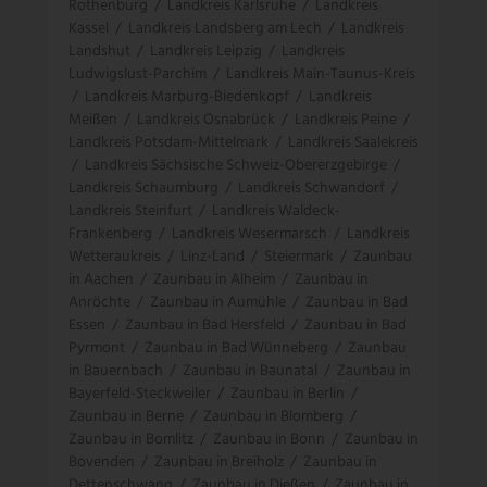
Rothenburg
/
Landkreis Karlsruhe
/
Landkreis
Kassel
/
Landkreis Landsberg am Lech
/
Landkreis
Landshut
/
Landkreis Leipzig
/
Landkreis
Ludwigslust-Parchim
/
Landkreis Main-Taunus-Kreis
/
Landkreis Marburg-Biedenkopf
/
Landkreis
Meißen
/
Landkreis Osnabrück
/
Landkreis Peine
/
Landkreis Potsdam-Mittelmark
/
Landkreis Saalekreis
/
Landkreis Sächsische Schweiz-Obererzgebirge
/
Landkreis Schaumburg
/
Landkreis Schwandorf
/
Landkreis Steinfurt
/
Landkreis Waldeck-
Frankenberg
/
Landkreis Wesermarsch
/
Landkreis
Wetteraukreis
/
Linz-Land
/
Steiermark
/
Zaunbau
in Aachen
/
Zaunbau in Alheim
/
Zaunbau in
Anröchte
/
Zaunbau in Aumühle
/
Zaunbau in Bad
Essen
/
Zaunbau in Bad Hersfeld
/
Zaunbau in Bad
Pyrmont
/
Zaunbau in Bad Wünneberg
/
Zaunbau
in Bauernbach
/
Zaunbau in Baunatal
/
Zaunbau in
Bayerfeld-Steckweiler
/
Zaunbau in Berlin
/
Zaunbau in Berne
/
Zaunbau in Blomberg
/
Zaunbau in Bomlitz
/
Zaunbau in Bonn
/
Zaunbau in
Bovenden
/
Zaunbau in Breiholz
/
Zaunbau in
Dettenschwang
/
Zaunbau in Dießen
/
Zaunbau in