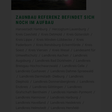
ZAUNBAU REFERENZ BEFINDET SICH
NOCH IM AUFBAU
Hansestadt Hamburg
/
Herzogtum Lauenburg
/
Kreis Coesfeld
/
Kreis Detmold
/
Kreis Gütersloh
/
Kreis Lippe
/
Kreis Minden-Lübbecke
/
Kreis
Paderborn
/
Kreis Rendsburg-Eckernförde
/
Kreis
Soest
/
Kreis Viersen
/
Kreis Wesel
/
Landesamt für
Umweltschutz
/
Landkreis Aachen
/
Landkreis
Augsburg
/
Landkreis Bad Dürkheim
/
Landkreis
Breisgau-Hochschwarzwald
/
Landkreis Celle
/
Landkreis Cuxhaven
/
Landkreis Dahme-Spreewald
/
Landkreis Darmstadt- Dieburg
/
Landkreis
Diepholz
/
Landkreis Donnersbergkreis
/
Landkreis
Enzkreis
/
Landkreis Göttingen
/
Landkreis
Grafschaft Bentheim
/
Landkreis Hameln-Pyrmont
/
Landkreis Hannover
/
Landkreis Harburg
/
Landkreis Havelland
/
Landkreis Heidekreis
/
Landkreis Helmstedt
/
Landkreis Hersfeld-