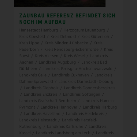
ZAUNBAU REFERENZ BEFINDET SICH
NOCH IM AUFBAU
Hansestadt Hamburg
/
Herzogtum Lauenburg
/
Kreis Coesfeld
/
Kreis Detmold
/
Kreis Gütersloh
/
Kreis Lippe
/
Kreis Minden-Lübbecke
/
Kreis
Paderborn
/
Kreis Rendsburg-Eckernförde
/
Kreis
Soest
/
Kreis Viersen
/
Kreis Wesel
/
Landkreis
Aachen
/
Landkreis Augsburg
/
Landkreis Bad
Dürkheim
/
Landkreis Breisgau-Hochschwarzwald
/
Landkreis Celle
/
Landkreis Cuxhaven
/
Landkreis
Dahme-Spreewald
/
Landkreis Darmstadt- Dieburg
/
Landkreis Diepholz
/
Landkreis Donnersbergkreis
/
Landkreis Enzkreis
/
Landkreis Göttingen
/
Landkreis Grafschaft Bentheim
/
Landkreis Hameln-
Pyrmont
/
Landkreis Hannover
/
Landkreis Harburg
/
Landkreis Havelland
/
Landkreis Heidekreis
/
Landkreis Helmstedt
/
Landkreis Hersfeld-
Rothenburg
/
Landkreis Karlsruhe
/
Landkreis
Kassel
/
Landkreis Landsberg am Lech
/
Landkreis