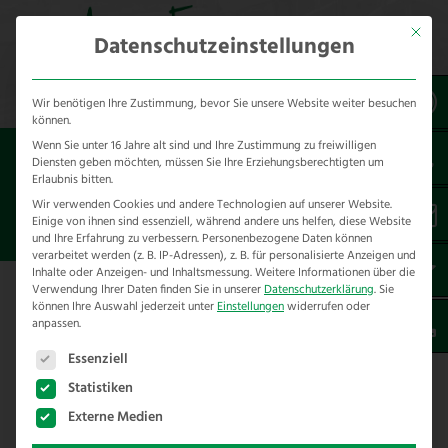
Mit dies
Datenschutzeinstellungen
Wir benötigen Ihre Zustimmung, bevor Sie unsere Website weiter besuchen
können.
Wenn Sie unter 16 Jahre alt sind und Ihre Zustimmung zu freiwilligen
Sie sind hier:
Referenzen
unsere Referenzen
Diensten geben möchten, müssen Sie Ihre Erziehungsberechtigten um
nach Städten
Erlaubnis bitten.
Wir verwenden Cookies und andere Technologien auf unserer Website.
Einige von ihnen sind essenziell, während andere uns helfen, diese Website
ZAUNBAU IN WARSTEIN
und Ihre Erfahrung zu verbessern.
Personenbezogene Daten können
verarbeitet werden (z. B. IP-Adressen), z. B. für personalisierte Anzeigen und
Inhalte oder Anzeigen- und Inhaltsmessung.
Weitere Informationen über die
Verwendung Ihrer Daten finden Sie in unserer
Datenschutzerklärung
.
Sie
Hier finden Sie unsere Zaunbau
können Ihre Auswahl jederzeit unter
Einstellungen
widerrufen oder
anpassen.
Referenzen in Warstein – Kreis Soest
Es folgt eine Liste der Service-Gruppen, für die eine E
Essenziell
Wir haben folgende Projekte im Rahmen von
Statistiken
Zaunbau in Warstein und Umgebung für
Externe Medien
unsere Kunden realisieren dürfen. Hier finden