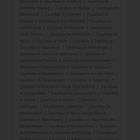
Bovenden
/
Zaunbau in Breiholz
/
Zaunbau in
Dettenschwang
/
Zaunbau in Dießen
/
Zaunbau in
Dortmund
/
Zaunbau in Dülmen
/
Zaunbau in
Erwitte
/
Zaunbau in Fischbachtal
/
Zaunbau in
Gölenkamp
/
Zaunbau in Grefrath
/
Zaunbau in
Groß Grönau
/
Zaunbau in Gütersloh
/
Zaunbau in
Haina
/
Zaunbau in Halle
/
Zaunbau in Hamburg
/
Zaunbau in Hannover
/
Zaunbau in Herkensen
/
Zaunbau in Hessisch Oldendorf
/
Zaunbau in
Hofheim am Taunus
/
Zaunbau in Hohenhameln
/
Zaunbau in Hohenthann
/
Zaunbau in Horgau
/
Zaunbau in Ibbenbüren
/
Zaunbau in Kindenheim
/
Zaunbau in Klipphausen
/
Zaunbau in Kraichtal
/
Zaunbau in Krausnick-Groß Wasserburg
/
Zaunbau
in Langenfeld
/
Zaunbau in Lauenhagen
/
Zaunbau
in Lehre
/
Zaunbau in Lemgo
/
Zaunbau in
Löffingen
/
Zaunbau in Lübbecke
/
Zaunbau in
Mettersdorf
/
Zaunbau in Mönchengladbach
/
Zaunbau in Neuenburg
/
Zaunbau in Neustadt am
Rübenberge
/
Zaunbau in Nordkirchen
/
Zaunbau
in Parthenstein
/
Zaunbau in Pfreimd
/
Zaunbau in
Philippsburg
/
Zaunbau in Rabenstein
/
Zaunbau in