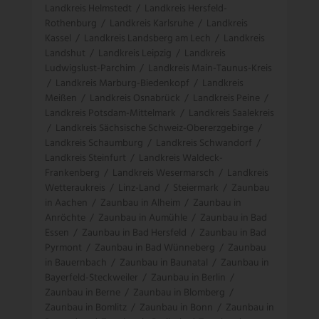
Landkreis Helmstedt
/
Landkreis Hersfeld-
Rothenburg
/
Landkreis Karlsruhe
/
Landkreis
Kassel
/
Landkreis Landsberg am Lech
/
Landkreis
Landshut
/
Landkreis Leipzig
/
Landkreis
Ludwigslust-Parchim
/
Landkreis Main-Taunus-Kreis
/
Landkreis Marburg-Biedenkopf
/
Landkreis
Meißen
/
Landkreis Osnabrück
/
Landkreis Peine
/
Landkreis Potsdam-Mittelmark
/
Landkreis Saalekreis
/
Landkreis Sächsische Schweiz-Obererzgebirge
/
Landkreis Schaumburg
/
Landkreis Schwandorf
/
Landkreis Steinfurt
/
Landkreis Waldeck-
Frankenberg
/
Landkreis Wesermarsch
/
Landkreis
Wetteraukreis
/
Linz-Land
/
Steiermark
/
Zaunbau
in Aachen
/
Zaunbau in Alheim
/
Zaunbau in
Anröchte
/
Zaunbau in Aumühle
/
Zaunbau in Bad
Essen
/
Zaunbau in Bad Hersfeld
/
Zaunbau in Bad
Pyrmont
/
Zaunbau in Bad Wünneberg
/
Zaunbau
in Bauernbach
/
Zaunbau in Baunatal
/
Zaunbau in
Bayerfeld-Steckweiler
/
Zaunbau in Berlin
/
Zaunbau in Berne
/
Zaunbau in Blomberg
/
Zaunbau in Bomlitz
/
Zaunbau in Bonn
/
Zaunbau in