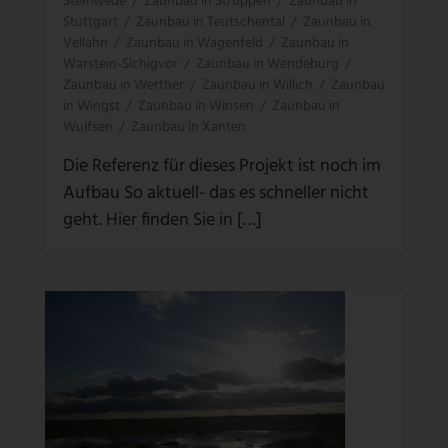
Stemwede
/
Zaunbau in Struppen
/
Zaunbau in
Stuttgart
/
Zaunbau in Teutschental
/
Zaunbau in
Vellahn
/
Zaunbau in Wagenfeld
/
Zaunbau in
Warstein-Sichigvor
/
Zaunbau in Wendeburg
/
Zaunbau in Werther
/
Zaunbau in Willich
/
Zaunbau
in Wingst
/
Zaunbau in Winsen
/
Zaunbau in
Wulfsen
/
Zaunbau in Xanten
Die Referenz für dieses Projekt ist noch im
Aufbau So aktuell- das es schneller nicht
geht. Hier finden Sie in […]