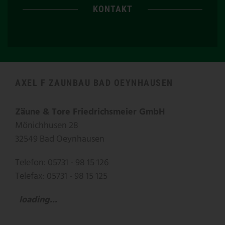
KONTAKT
AXEL F ZAUNBAU BAD OEYNHAUSEN
Zäune & Tore Friedrichsmeier GmbH
Mönichhusen 28
32549 Bad Oeynhausen
Telefon: 05731 - 98 15 126
Telefax: 05731 - 98 15 125
loading...