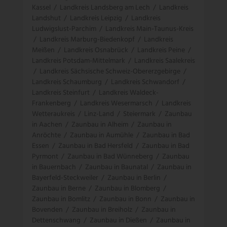
Kassel
/
Landkreis Landsberg am Lech
/
Landkreis
Landshut
/
Landkreis Leipzig
/
Landkreis
Ludwigslust-Parchim
/
Landkreis Main-Taunus-Kreis
/
Landkreis Marburg-Biedenkopf
/
Landkreis
Meißen
/
Landkreis Osnabrück
/
Landkreis Peine
/
Landkreis Potsdam-Mittelmark
/
Landkreis Saalekreis
/
Landkreis Sächsische Schweiz-Obererzgebirge
/
Landkreis Schaumburg
/
Landkreis Schwandorf
/
Landkreis Steinfurt
/
Landkreis Waldeck-
Frankenberg
/
Landkreis Wesermarsch
/
Landkreis
Wetteraukreis
/
Linz-Land
/
Steiermark
/
Zaunbau
in Aachen
/
Zaunbau in Alheim
/
Zaunbau in
Anröchte
/
Zaunbau in Aumühle
/
Zaunbau in Bad
Essen
/
Zaunbau in Bad Hersfeld
/
Zaunbau in Bad
Pyrmont
/
Zaunbau in Bad Wünneberg
/
Zaunbau
in Bauernbach
/
Zaunbau in Baunatal
/
Zaunbau in
Bayerfeld-Steckweiler
/
Zaunbau in Berlin
/
Zaunbau in Berne
/
Zaunbau in Blomberg
/
Zaunbau in Bomlitz
/
Zaunbau in Bonn
/
Zaunbau in
Bovenden
/
Zaunbau in Breiholz
/
Zaunbau in
Dettenschwang
/
Zaunbau in Dießen
/
Zaunbau in