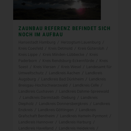
ZAUNBAU REFERENZ BEFINDET SICH
NOCH IM AUFBAU
Hansestadt Hamburg
/
Herzogtum Lauenburg
/
Kreis Coesfeld
/
Kreis Detmold
/
Kreis Gütersloh
/
Kreis Lippe
/
Kreis Minden-Lübbecke
/
Kreis
Paderborn
/
Kreis Rendsburg-Eckernförde
/
Kreis
Soest
/
Kreis Viersen
/
Kreis Wesel
/
Landesamt für
Umweltschutz
/
Landkreis Aachen
/
Landkreis
Augsburg
/
Landkreis Bad Dürkheim
/
Landkreis
Breisgau-Hochschwarzwald
/
Landkreis Celle
/
Landkreis Cuxhaven
/
Landkreis Dahme-Spreewald
/
Landkreis Darmstadt- Dieburg
/
Landkreis
Diepholz
/
Landkreis Donnersbergkreis
/
Landkreis
Enzkreis
/
Landkreis Göttingen
/
Landkreis
Grafschaft Bentheim
/
Landkreis Hameln-Pyrmont
/
Landkreis Hannover
/
Landkreis Harburg
/
Landkreis Havelland
/
Landkreis Heidekreis
/