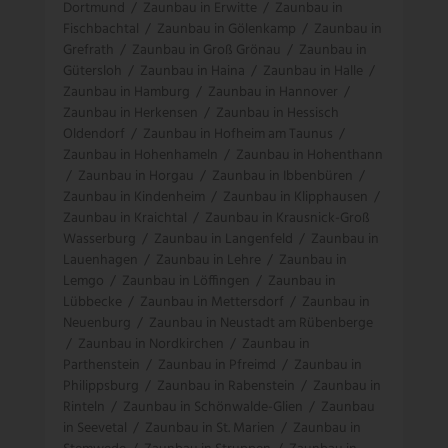
Dortmund
/
Zaunbau in Erwitte
/
Zaunbau in
Fischbachtal
/
Zaunbau in Gölenkamp
/
Zaunbau in
Grefrath
/
Zaunbau in Groß Grönau
/
Zaunbau in
Gütersloh
/
Zaunbau in Haina
/
Zaunbau in Halle
/
Zaunbau in Hamburg
/
Zaunbau in Hannover
/
Zaunbau in Herkensen
/
Zaunbau in Hessisch
Oldendorf
/
Zaunbau in Hofheim am Taunus
/
Zaunbau in Hohenhameln
/
Zaunbau in Hohenthann
/
Zaunbau in Horgau
/
Zaunbau in Ibbenbüren
/
Zaunbau in Kindenheim
/
Zaunbau in Klipphausen
/
Zaunbau in Kraichtal
/
Zaunbau in Krausnick-Groß
Wasserburg
/
Zaunbau in Langenfeld
/
Zaunbau in
Lauenhagen
/
Zaunbau in Lehre
/
Zaunbau in
Lemgo
/
Zaunbau in Löffingen
/
Zaunbau in
Lübbecke
/
Zaunbau in Mettersdorf
/
Zaunbau in
Neuenburg
/
Zaunbau in Neustadt am Rübenberge
/
Zaunbau in Nordkirchen
/
Zaunbau in
Parthenstein
/
Zaunbau in Pfreimd
/
Zaunbau in
Philippsburg
/
Zaunbau in Rabenstein
/
Zaunbau in
Rinteln
/
Zaunbau in Schönwalde-Glien
/
Zaunbau
in Seevetal
/
Zaunbau in St. Marien
/
Zaunbau in