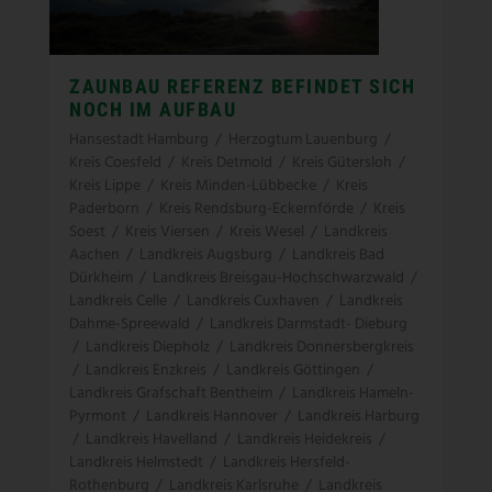
ZAUNBAU REFERENZ BEFINDET SICH
NOCH IM AUFBAU
Hansestadt Hamburg
/
Herzogtum Lauenburg
/
Kreis Coesfeld
/
Kreis Detmold
/
Kreis Gütersloh
/
Kreis Lippe
/
Kreis Minden-Lübbecke
/
Kreis
Paderborn
/
Kreis Rendsburg-Eckernförde
/
Kreis
Soest
/
Kreis Viersen
/
Kreis Wesel
/
Landkreis
Aachen
/
Landkreis Augsburg
/
Landkreis Bad
Dürkheim
/
Landkreis Breisgau-Hochschwarzwald
/
Landkreis Celle
/
Landkreis Cuxhaven
/
Landkreis
Dahme-Spreewald
/
Landkreis Darmstadt- Dieburg
/
Landkreis Diepholz
/
Landkreis Donnersbergkreis
/
Landkreis Enzkreis
/
Landkreis Göttingen
/
Landkreis Grafschaft Bentheim
/
Landkreis Hameln-
Pyrmont
/
Landkreis Hannover
/
Landkreis Harburg
/
Landkreis Havelland
/
Landkreis Heidekreis
/
Landkreis Helmstedt
/
Landkreis Hersfeld-
Rothenburg
/
Landkreis Karlsruhe
/
Landkreis