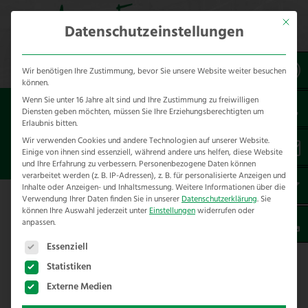
Mit dies
Datenschutzeinstellungen
Wir benötigen Ihre Zustimmung, bevor Sie unsere Website weiter besuchen
können.
Wenn Sie unter 16 Jahre alt sind und Ihre Zustimmung zu freiwilligen
Sie sind hier:
Referenzen
unsere Referenzen
Diensten geben möchten, müssen Sie Ihre Erziehungsberechtigten um
nach Städten
Erlaubnis bitten.
Wir verwenden Cookies und andere Technologien auf unserer Website.
Einige von ihnen sind essenziell, während andere uns helfen, diese Website
ZAUNBAU IN ST. MARIEN
und Ihre Erfahrung zu verbessern.
Personenbezogene Daten können
verarbeitet werden (z. B. IP-Adressen), z. B. für personalisierte Anzeigen und
Inhalte oder Anzeigen- und Inhaltsmessung.
Weitere Informationen über die
Verwendung Ihrer Daten finden Sie in unserer
Datenschutzerklärung
.
Sie
Hier finden Sie unsere Zaunbau
können Ihre Auswahl jederzeit unter
Einstellungen
widerrufen oder
anpassen.
Referenzen in St. Marien –
Es folgt eine Liste der Service-Gruppen, für die eine E
Oberösterreich
Essenziell
Statistiken
Wir haben folgende Projekte im Rahmen von
Externe Medien
Zaunbau in St. Marien und Umgebung für