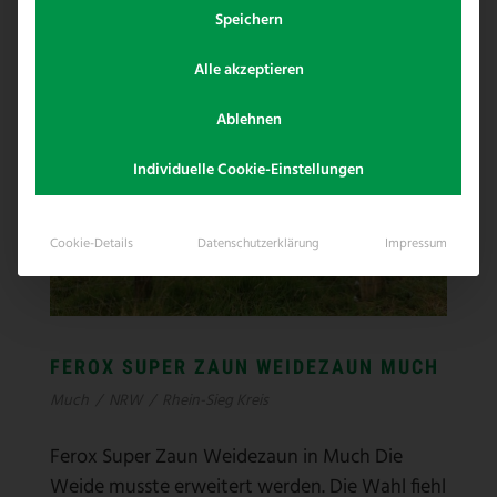
Speichern
Alle akzeptieren
Ablehnen
Individuelle Cookie-Einstellungen
Cookie-Details
Datenschutzerklärung
Impressum
FEROX SUPER ZAUN WEIDEZAUN MUCH
Much
/
NRW
/
Rhein-Sieg Kreis
Ferox Super Zaun Weidezaun in Much Die
Weide musste erweitert werden. Die Wahl fiehl