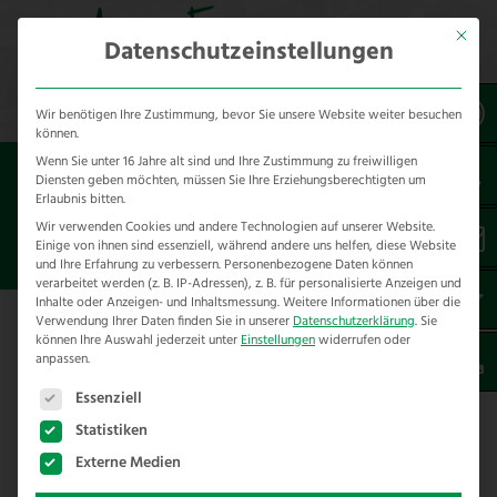
Mit dies
Datenschutzeinstellungen
Wir benötigen Ihre Zustimmung, bevor Sie unsere Website weiter besuchen
können.
Wenn Sie unter 16 Jahre alt sind und Ihre Zustimmung zu freiwilligen
Sie sind hier:
Referenzen
unsere Referenzen
Diensten geben möchten, müssen Sie Ihre Erziehungsberechtigten um
nach Städten
Erlaubnis bitten.
Wir verwenden Cookies und andere Technologien auf unserer Website.
Einige von ihnen sind essenziell, während andere uns helfen, diese Website
ZAUNBAU IN MUCH
und Ihre Erfahrung zu verbessern.
Personenbezogene Daten können
verarbeitet werden (z. B. IP-Adressen), z. B. für personalisierte Anzeigen und
Inhalte oder Anzeigen- und Inhaltsmessung.
Weitere Informationen über die
Verwendung Ihrer Daten finden Sie in unserer
Datenschutzerklärung
.
Sie
Hier finden Sie unsere Zaunbau
können Ihre Auswahl jederzeit unter
Einstellungen
widerrufen oder
anpassen.
Referenzen in Much – Rhein-Sieg-
Es folgt eine Liste der Service-Gruppen, für die eine E
Kreis
Essenziell
Statistiken
Externe Medien