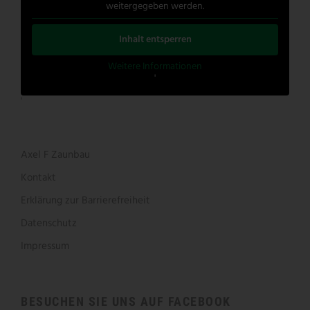
weitergegeben werden.
Inhalt entsperren
Weitere Informationen
'
'
Axel F Zaunbau
Kontakt
Erklärung zur Barrierefreiheit
Datenschutz
Impressum
BESUCHEN SIE UNS AUF FACEBOOK