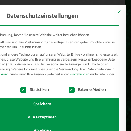
KONTAKT
Mönichhusen 28 - 32549 Bad Oeynhausen
Mit diese
Datenschutzeinstellungen
timmung, bevor Sie unsere Website weiter besuchen können.
e alt sind und Ihre Zustimmung zu freiwilligen Diensten geben möchten, müssen
chtigten um Erlaubnis bitten.
und andere Technologien auf unserer Website. Einige von ihnen sind essenziell,
RSCHUTZ
REFERENZEN
JOBS
NEWSROOM
en, diese Website und Ihre Erfahrung zu verbessern.
Personenbezogene Daten
n (z. B. IP-Adressen), z. B. für personalisierte Anzeigen und Inhalte oder
essung.
Weitere Informationen über die Verwendung Ihrer Daten finden Sie in
lärung
.
Sie können Ihre Auswahl jederzeit unter
Einstellungen
widerrufen oder
te der Service-Gruppen, für die eine Einwilligung erteilt werden k
l
Statistiken
Externe Medien
Speichern
Alle akzeptieren
Ablehnen