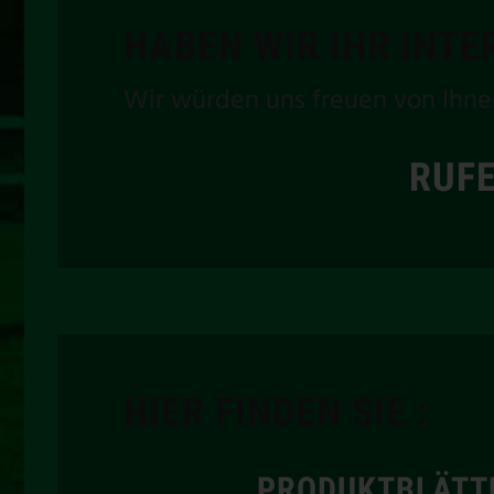
HABEN WIR IHR INT
Wir würden uns freuen von Ihne
RUFE
HIER FINDEN SIE :
PRODUKTBLÄTT