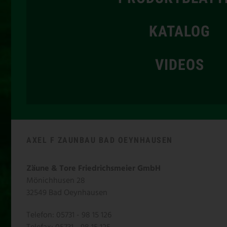
KATALOG
VIDEOS
AXEL F ZAUNBAU BAD OEYNHAUSEN
Zäune & Tore Friedrichsmeier GmbH
Mönichhusen 28
32549 Bad Oeynhausen
Telefon: 05731 - 98 15 126