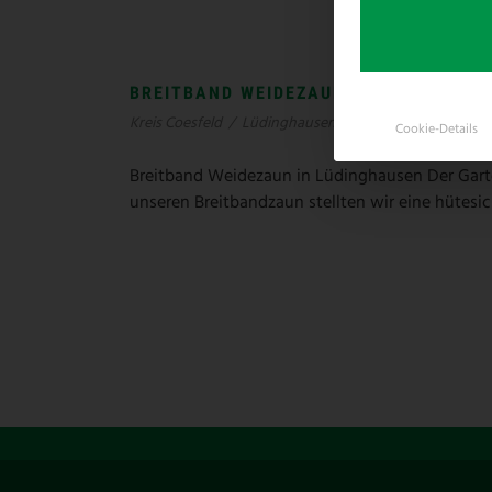
BREITBAND WEIDEZAUN LÜDINGHAUSE
Kreis Coesfeld
/
Lüdinghausen
/
NRW
Cookie-Details
Breitband Weidezaun in Lüdinghausen Der Garte
unseren Breitbandzaun stellten wir eine hütesic