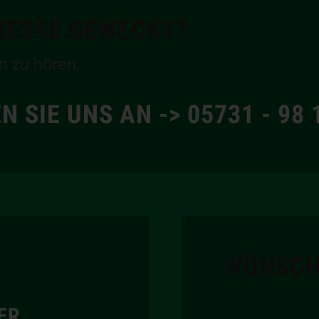
ERESSE GEWECKT?
n zu hören.
N SIE UNS AN -> 05731 - 98 
WÜNSCH
ER