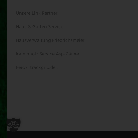
Unsere Link Partner:
Haus & Garten Service
Hausverwaltung Friedrichsmeier
Kaminholz Service
Asp-Zäune
Ferox
trackgrip.de .