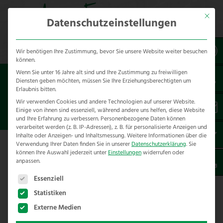
Mit dies
Datenschutzeinstellungen
Wir benötigen Ihre Zustimmung, bevor Sie unsere Website weiter besuchen
können.
Wenn Sie unter 16 Jahre alt sind und Ihre Zustimmung zu freiwilligen
Sie sind hier:
Referenzen
unsere Referenzen
Diensten geben möchten, müssen Sie Ihre Erziehungsberechtigten um
nach Städten
Erlaubnis bitten.
Wir verwenden Cookies und andere Technologien auf unserer Website.
Einige von ihnen sind essenziell, während andere uns helfen, diese Website
ZAUNBAU IN LAUENHAGEN
und Ihre Erfahrung zu verbessern.
Personenbezogene Daten können
verarbeitet werden (z. B. IP-Adressen), z. B. für personalisierte Anzeigen und
Inhalte oder Anzeigen- und Inhaltsmessung.
Weitere Informationen über die
Verwendung Ihrer Daten finden Sie in unserer
Datenschutzerklärung
.
Sie
Hier finden Sie unsere Zaunbau
können Ihre Auswahl jederzeit unter
Einstellungen
widerrufen oder
anpassen.
Referenzen in Lauenhagen –
Es folgt eine Liste der Service-Gruppen, für die eine E
Landkreis Schaumburg
Essenziell
Statistiken
Wir haben folgende Projekte im Rahmen von
Externe Medien
Zaunbau in Lauenhagen und Umgebung für