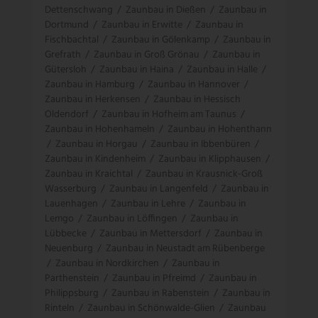
Dettenschwang
/
Zaunbau in Dießen
/
Zaunbau in
Dortmund
/
Zaunbau in Erwitte
/
Zaunbau in
Fischbachtal
/
Zaunbau in Gölenkamp
/
Zaunbau in
Grefrath
/
Zaunbau in Groß Grönau
/
Zaunbau in
Gütersloh
/
Zaunbau in Haina
/
Zaunbau in Halle
/
Zaunbau in Hamburg
/
Zaunbau in Hannover
/
Zaunbau in Herkensen
/
Zaunbau in Hessisch
Oldendorf
/
Zaunbau in Hofheim am Taunus
/
Zaunbau in Hohenhameln
/
Zaunbau in Hohenthann
/
Zaunbau in Horgau
/
Zaunbau in Ibbenbüren
/
Zaunbau in Kindenheim
/
Zaunbau in Klipphausen
/
Zaunbau in Kraichtal
/
Zaunbau in Krausnick-Groß
Wasserburg
/
Zaunbau in Langenfeld
/
Zaunbau in
Lauenhagen
/
Zaunbau in Lehre
/
Zaunbau in
Lemgo
/
Zaunbau in Löffingen
/
Zaunbau in
Lübbecke
/
Zaunbau in Mettersdorf
/
Zaunbau in
Neuenburg
/
Zaunbau in Neustadt am Rübenberge
/
Zaunbau in Nordkirchen
/
Zaunbau in
Parthenstein
/
Zaunbau in Pfreimd
/
Zaunbau in
Philippsburg
/
Zaunbau in Rabenstein
/
Zaunbau in
Rinteln
/
Zaunbau in Schönwalde-Glien
/
Zaunbau