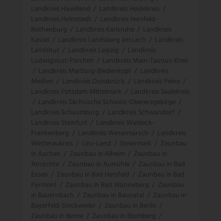
Landkreis Havelland
/
Landkreis Heidekreis
/
Landkreis Helmstedt
/
Landkreis Hersfeld-
Rothenburg
/
Landkreis Karlsruhe
/
Landkreis
Kassel
/
Landkreis Landsberg am Lech
/
Landkreis
Landshut
/
Landkreis Leipzig
/
Landkreis
Ludwigslust-Parchim
/
Landkreis Main-Taunus-Kreis
/
Landkreis Marburg-Biedenkopf
/
Landkreis
Meißen
/
Landkreis Osnabrück
/
Landkreis Peine
/
Landkreis Potsdam-Mittelmark
/
Landkreis Saalekreis
/
Landkreis Sächsische Schweiz-Obererzgebirge
/
Landkreis Schaumburg
/
Landkreis Schwandorf
/
Landkreis Steinfurt
/
Landkreis Waldeck-
Frankenberg
/
Landkreis Wesermarsch
/
Landkreis
Wetteraukreis
/
Linz-Land
/
Steiermark
/
Zaunbau
in Aachen
/
Zaunbau in Alheim
/
Zaunbau in
Anröchte
/
Zaunbau in Aumühle
/
Zaunbau in Bad
Essen
/
Zaunbau in Bad Hersfeld
/
Zaunbau in Bad
Pyrmont
/
Zaunbau in Bad Wünneberg
/
Zaunbau
in Bauernbach
/
Zaunbau in Baunatal
/
Zaunbau in
Bayerfeld-Steckweiler
/
Zaunbau in Berlin
/
Zaunbau in Berne
/
Zaunbau in Blomberg
/