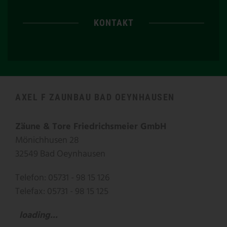
KONTAKT
AXEL F ZAUNBAU BAD OEYNHAUSEN
Zäune & Tore Friedrichsmeier GmbH
Mönichhusen 28
32549 Bad Oeynhausen
Telefon: 05731 - 98 15 126
Telefax: 05731 - 98 15 125
loading...