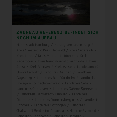
ZAUNBAU REFERENZ BEFINDET SICH
NOCH IM AUFBAU
Hansestadt Hamburg
/
Herzogtum Lauenburg
/
Kreis Coesfeld
/
Kreis Detmold
/
Kreis Gütersloh
/
Kreis Lippe
/
Kreis Minden-Lübbecke
/
Kreis
Paderborn
/
Kreis Rendsburg-Eckernförde
/
Kreis
Soest
/
Kreis Viersen
/
Kreis Wesel
/
Landesamt für
Umweltschutz
/
Landkreis Aachen
/
Landkreis
Augsburg
/
Landkreis Bad Dürkheim
/
Landkreis
Breisgau-Hochschwarzwald
/
Landkreis Celle
/
Landkreis Cuxhaven
/
Landkreis Dahme-Spreewald
/
Landkreis Darmstadt- Dieburg
/
Landkreis
Diepholz
/
Landkreis Donnersbergkreis
/
Landkreis
Enzkreis
/
Landkreis Göttingen
/
Landkreis
Grafschaft Bentheim
/
Landkreis Hameln-Pyrmont
/
Landkreis Hannover
/
Landkreis Harburg
/