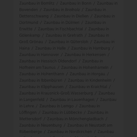
Zaunbau in Bomlitz
/
Zaunbau in Bonn
/
Zaunbau in
Bovenden
/
Zaunbau in Breiholz
/
Zaunbau in
Dettenschwang
/
Zaunbau in Dießen
/
Zaunbau in
Dortmund
/
Zaunbau in Dülmen
/
Zaunbau in
Erwitte
/
Zaunbau in Fischbachtal
/
Zaunbau in
Gölenkamp
/
Zaunbau in Grefrath
/
Zaunbau in
Groß Grönau
/
Zaunbau in Gütersloh
/
Zaunbau in
Haina
/
Zaunbau in Halle
/
Zaunbau in Hamburg
/
Zaunbau in Hannover
/
Zaunbau in Herkensen
/
Zaunbau in Hessisch Oldendorf
/
Zaunbau in
Hofheim am Taunus
/
Zaunbau in Hohenhameln
/
Zaunbau in Hohenthann
/
Zaunbau in Horgau
/
Zaunbau in Ibbenbüren
/
Zaunbau in Kindenheim
/
Zaunbau in Klipphausen
/
Zaunbau in Kraichtal
/
Zaunbau in Krausnick-Groß Wasserburg
/
Zaunbau
in Langenfeld
/
Zaunbau in Lauenhagen
/
Zaunbau
in Lehre
/
Zaunbau in Lemgo
/
Zaunbau in
Löffingen
/
Zaunbau in Lübbecke
/
Zaunbau in
Mettersdorf
/
Zaunbau in Mönchengladbach
/
Zaunbau in Neuenburg
/
Zaunbau in Neustadt am
Rübenberge
/
Zaunbau in Nordkirchen
/
Zaunbau