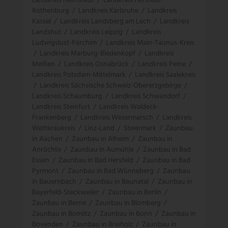
Landkreis Helmstedt
/
Landkreis Hersfeld-
Rothenburg
/
Landkreis Karlsruhe
/
Landkreis
Kassel
/
Landkreis Landsberg am Lech
/
Landkreis
Landshut
/
Landkreis Leipzig
/
Landkreis
Ludwigslust-Parchim
/
Landkreis Main-Taunus-Kreis
/
Landkreis Marburg-Biedenkopf
/
Landkreis
Meißen
/
Landkreis Osnabrück
/
Landkreis Peine
/
Landkreis Potsdam-Mittelmark
/
Landkreis Saalekreis
/
Landkreis Sächsische Schweiz-Obererzgebirge
/
Landkreis Schaumburg
/
Landkreis Schwandorf
/
Landkreis Steinfurt
/
Landkreis Waldeck-
Frankenberg
/
Landkreis Wesermarsch
/
Landkreis
Wetteraukreis
/
Linz-Land
/
Steiermark
/
Zaunbau
in Aachen
/
Zaunbau in Alheim
/
Zaunbau in
Anröchte
/
Zaunbau in Aumühle
/
Zaunbau in Bad
Essen
/
Zaunbau in Bad Hersfeld
/
Zaunbau in Bad
Pyrmont
/
Zaunbau in Bad Wünneberg
/
Zaunbau
in Bauernbach
/
Zaunbau in Baunatal
/
Zaunbau in
Bayerfeld-Steckweiler
/
Zaunbau in Berlin
/
Zaunbau in Berne
/
Zaunbau in Blomberg
/
Zaunbau in Bomlitz
/
Zaunbau in Bonn
/
Zaunbau in
Bovenden
/
Zaunbau in Breiholz
/
Zaunbau in