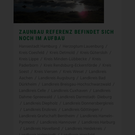
ZAUNBAU REFERENZ BEFINDET SICH
NOCH IM AUFBAU
Hansestadt Hamburg
/
Herzogtum Lauenburg
/
Kreis Coesfeld
/
Kreis Detmold
/
Kreis Gütersloh
/
Kreis Lippe
/
Kreis Minden-Lübbecke
/
Kreis
Paderborn
/
Kreis Rendsburg-Eckernförde
/
Kreis
Soest
/
Kreis Viersen
/
Kreis Wesel
/
Landkreis
Aachen
/
Landkreis Augsburg
/
Landkreis Bad
Dürkheim
/
Landkreis Breisgau-Hochschwarzwald
/
Landkreis Celle
/
Landkreis Cuxhaven
/
Landkreis
Dahme-Spreewald
/
Landkreis Darmstadt- Dieburg
/
Landkreis Diepholz
/
Landkreis Donnersbergkreis
/
Landkreis Enzkreis
/
Landkreis Göttingen
/
Landkreis Grafschaft Bentheim
/
Landkreis Hameln-
Pyrmont
/
Landkreis Hannover
/
Landkreis Harburg
/
Landkreis Havelland
/
Landkreis Heidekreis
/