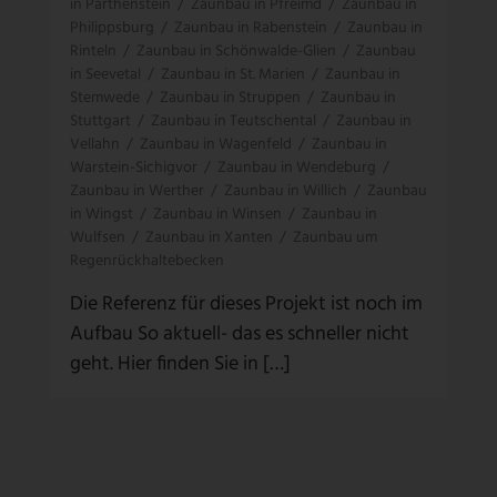
in Parthenstein
/
Zaunbau in Pfreimd
/
Zaunbau in
Philippsburg
/
Zaunbau in Rabenstein
/
Zaunbau in
Rinteln
/
Zaunbau in Schönwalde-Glien
/
Zaunbau
in Seevetal
/
Zaunbau in St. Marien
/
Zaunbau in
Stemwede
/
Zaunbau in Struppen
/
Zaunbau in
Stuttgart
/
Zaunbau in Teutschental
/
Zaunbau in
Vellahn
/
Zaunbau in Wagenfeld
/
Zaunbau in
Warstein-Sichigvor
/
Zaunbau in Wendeburg
/
Zaunbau in Werther
/
Zaunbau in Willich
/
Zaunbau
in Wingst
/
Zaunbau in Winsen
/
Zaunbau in
Wulfsen
/
Zaunbau in Xanten
/
Zaunbau um
Regenrückhaltebecken
Die Referenz für dieses Projekt ist noch im
Aufbau So aktuell- das es schneller nicht
geht. Hier finden Sie in […]