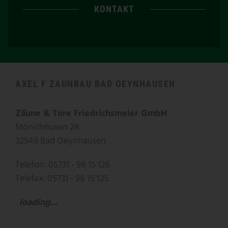
KONTAKT
AXEL F ZAUNBAU BAD OEYNHAUSEN
Zäune & Tore Friedrichsmeier GmbH
Mönichhusen 28
32549 Bad Oeynhausen
Telefon: 05731 - 98 15 126
Telefax: 05731 - 98 15 125
loading...