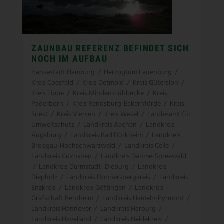
ZAUNBAU REFERENZ BEFINDET SICH
NOCH IM AUFBAU
Hansestadt Hamburg
/
Herzogtum Lauenburg
/
Kreis Coesfeld
/
Kreis Detmold
/
Kreis Gütersloh
/
Kreis Lippe
/
Kreis Minden-Lübbecke
/
Kreis
Paderborn
/
Kreis Rendsburg-Eckernförde
/
Kreis
Soest
/
Kreis Viersen
/
Kreis Wesel
/
Landesamt für
Umweltschutz
/
Landkreis Aachen
/
Landkreis
Augsburg
/
Landkreis Bad Dürkheim
/
Landkreis
Breisgau-Hochschwarzwald
/
Landkreis Celle
/
Landkreis Cuxhaven
/
Landkreis Dahme-Spreewald
/
Landkreis Darmstadt- Dieburg
/
Landkreis
Diepholz
/
Landkreis Donnersbergkreis
/
Landkreis
Enzkreis
/
Landkreis Göttingen
/
Landkreis
Grafschaft Bentheim
/
Landkreis Hameln-Pyrmont
/
Landkreis Hannover
/
Landkreis Harburg
/
Landkreis Havelland
/
Landkreis Heidekreis
/