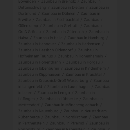
Bovenden
/
Zaunbau in Breiholz
/
Zaunbau in
Dettenschwang
/
Zaunbau in Dießen
/
Zaunbau in
Dortmund
/
Zaunbau in Dülmen
/
Zaunbau in
Erwitte
/
Zaunbau in Fischbachtal
/
Zaunbau in
Gölenkamp
/
Zaunbau in Grefrath
/
Zaunbau in
Groß Grönau
/
Zaunbau in Gütersloh
/
Zaunbau in
Haina
/
Zaunbau in Halle
/
Zaunbau in Hamburg
/
Zaunbau in Hannover
/
Zaunbau in Herkensen
/
Zaunbau in Hessisch Oldendorf
/
Zaunbau in
Hofheim am Taunus
/
Zaunbau in Hohenhameln
/
Zaunbau in Hohenthann
/
Zaunbau in Horgau
/
Zaunbau in Ibbenbüren
/
Zaunbau in Kindenheim
/
Zaunbau in Klipphausen
/
Zaunbau in Kraichtal
/
Zaunbau in Krausnick-Groß Wasserburg
/
Zaunbau
in Langenfeld
/
Zaunbau in Lauenhagen
/
Zaunbau
in Lehre
/
Zaunbau in Lemgo
/
Zaunbau in
Löffingen
/
Zaunbau in Lübbecke
/
Zaunbau in
Mettersdorf
/
Zaunbau in Mönchengladbach
/
Zaunbau in Neuenburg
/
Zaunbau in Neustadt am
Rübenberge
/
Zaunbau in Nordkirchen
/
Zaunbau
in Parthenstein
/
Zaunbau in Pfreimd
/
Zaunbau in
Philippsburg
/
Zaunbau in Rabenstein
/
Zaunbau in