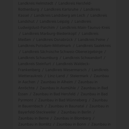
Landkreis Helmstedt
/
Landkreis Hersfeld-
Rothenburg
/
Landkreis Karlsruhe
/
Landkreis
Kassel
/
Landkreis Landsberg am Lech
/
Landkreis
Landshut
/
Landkreis Leipzig
/
Landkreis
Ludwigslust-Parchim
/
Landkreis Main-Taunus-Kreis
/
Landkreis Marburg-Biedenkopf
/
Landkreis
Meißen
/
Landkreis Osnabrück
/
Landkreis Peine
/
Landkreis Potsdam-Mittelmark
/
Landkreis Saalekreis
/
Landkreis Sächsische Schweiz-Obererzgebirge
/
Landkreis Schaumburg
/
Landkreis Schwandorf
/
Landkreis Steinfurt
/
Landkreis Waldeck-
Frankenberg
/
Landkreis Wesermarsch
/
Landkreis
Wetteraukreis
/
Linz-Land
/
Steiermark
/
Zaunbau
in Aachen
/
Zaunbau in Alheim
/
Zaunbau in
Anröchte
/
Zaunbau in Aumühle
/
Zaunbau in Bad
Essen
/
Zaunbau in Bad Hersfeld
/
Zaunbau in Bad
Pyrmont
/
Zaunbau in Bad Wünneberg
/
Zaunbau
in Bauernbach
/
Zaunbau in Baunatal
/
Zaunbau in
Bayerfeld-Steckweiler
/
Zaunbau in Berlin
/
Zaunbau in Berne
/
Zaunbau in Blomberg
/
Zaunbau in Bomlitz
/
Zaunbau in Bonn
/
Zaunbau in