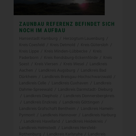
ZAUNBAU REFERENZ BEFINDET SICH
NOCH IM AUFBAU
Hansestadt Hamburg
/
Herzogtum Lauenburg
/
Kreis Coesfeld
/
Kreis Detmold
/
Kreis Gütersloh
/
Kreis Lippe
/
Kreis Minden-Lübbecke
/
Kreis
Paderborn
/
Kreis Rendsburg-Eckernförde
/
Kreis
Soest
/
Kreis Viersen
/
Kreis Wesel
/
Landkreis
Aachen
/
Landkreis Augsburg
/
Landkreis Bad
Dürkheim
/
Landkreis Breisgau-Hochschwarzwald
/
Landkreis Celle
/
Landkreis Cuxhaven
/
Landkreis
Dahme-Spreewald
/
Landkreis Darmstadt- Dieburg
/
Landkreis Diepholz
/
Landkreis Donnersbergkreis
/
Landkreis Enzkreis
/
Landkreis Göttingen
/
Landkreis Grafschaft Bentheim
/
Landkreis Hameln-
Pyrmont
/
Landkreis Hannover
/
Landkreis Harburg
/
Landkreis Havelland
/
Landkreis Heidekreis
/
Landkreis Helmstedt
/
Landkreis Hersfeld-
Rothenburg
/
Landkreis Karlsruhe
/
Landkreis