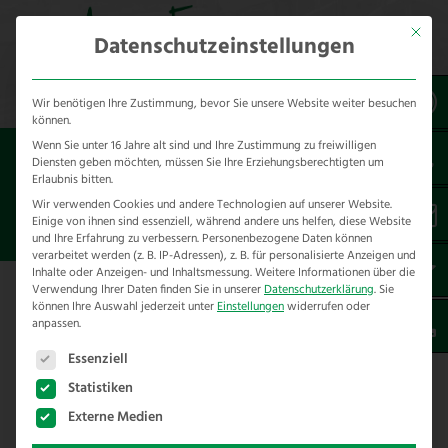
Mit dies
Datenschutzeinstellungen
Wir benötigen Ihre Zustimmung, bevor Sie unsere Website weiter besuchen
können.
Wenn Sie unter 16 Jahre alt sind und Ihre Zustimmung zu freiwilligen
Sie sind hier:
Referenzen
unsere Referenzen
Diensten geben möchten, müssen Sie Ihre Erziehungsberechtigten um
nach Städten
Erlaubnis bitten.
Wir verwenden Cookies und andere Technologien auf unserer Website.
Einige von ihnen sind essenziell, während andere uns helfen, diese Website
ZAUNBAU IN IBBENBÜREN
und Ihre Erfahrung zu verbessern.
Personenbezogene Daten können
verarbeitet werden (z. B. IP-Adressen), z. B. für personalisierte Anzeigen und
Inhalte oder Anzeigen- und Inhaltsmessung.
Weitere Informationen über die
Verwendung Ihrer Daten finden Sie in unserer
Datenschutzerklärung
.
Sie
Hier finden Sie unsere Zaunbau
können Ihre Auswahl jederzeit unter
Einstellungen
widerrufen oder
anpassen.
Referenzen in Ibbenbüren – Kreis
Es folgt eine Liste der Service-Gruppen, für die eine E
Steinfurt
Essenziell
Statistiken
Wir haben folgende Projekte im Rahmen von
Externe Medien
Zaunbau in Ibbenbüren und Umgebung für