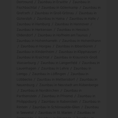
Dortmund
/
Zaunbau in Erwitte
/
Zaunbau in
Fischbachtal
/
Zaunbau in Gölenkamp
/
Zaunbau in
Grefrath
/
Zaunbau in Groß Grönau
/
Zaunbau in
Gütersloh
/
Zaunbau in Haina
/
Zaunbau in Halle
/
Zaunbau in Hamburg
/
Zaunbau in Hannover
/
Zaunbau in Herkensen
/
Zaunbau in Hessisch
Oldendorf
/
Zaunbau in Hofheim am Taunus
/
Zaunbau in Hohenhameln
/
Zaunbau in Hohenthann
/
Zaunbau in Horgau
/
Zaunbau in Ibbenbüren
/
Zaunbau in Kindenheim
/
Zaunbau in Klipphausen
/
Zaunbau in Kraichtal
/
Zaunbau in Krausnick-Groß
Wasserburg
/
Zaunbau in Langenfeld
/
Zaunbau in
Lauenhagen
/
Zaunbau in Lehre
/
Zaunbau in
Lemgo
/
Zaunbau in Löffingen
/
Zaunbau in
Lübbecke
/
Zaunbau in Mettersdorf
/
Zaunbau in
Neuenburg
/
Zaunbau in Neustadt am Rübenberge
/
Zaunbau in Nordkirchen
/
Zaunbau in
Parthenstein
/
Zaunbau in Pfreimd
/
Zaunbau in
Philippsburg
/
Zaunbau in Rabenstein
/
Zaunbau in
Rinteln
/
Zaunbau in Schönwalde-Glien
/
Zaunbau
in Seevetal
/
Zaunbau in St. Marien
/
Zaunbau in