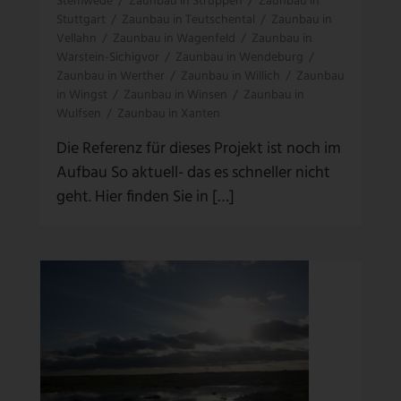
Stemwede
/
Zaunbau in Struppen
/
Zaunbau in
Stuttgart
/
Zaunbau in Teutschental
/
Zaunbau in
Vellahn
/
Zaunbau in Wagenfeld
/
Zaunbau in
Warstein-Sichigvor
/
Zaunbau in Wendeburg
/
Zaunbau in Werther
/
Zaunbau in Willich
/
Zaunbau
in Wingst
/
Zaunbau in Winsen
/
Zaunbau in
Wulfsen
/
Zaunbau in Xanten
Die Referenz für dieses Projekt ist noch im
Aufbau So aktuell- das es schneller nicht
geht. Hier finden Sie in […]