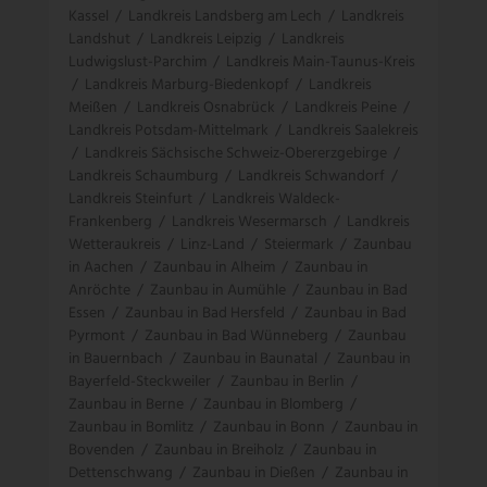
Kassel
/
Landkreis Landsberg am Lech
/
Landkreis
Landshut
/
Landkreis Leipzig
/
Landkreis
Ludwigslust-Parchim
/
Landkreis Main-Taunus-Kreis
/
Landkreis Marburg-Biedenkopf
/
Landkreis
Meißen
/
Landkreis Osnabrück
/
Landkreis Peine
/
Landkreis Potsdam-Mittelmark
/
Landkreis Saalekreis
/
Landkreis Sächsische Schweiz-Obererzgebirge
/
Landkreis Schaumburg
/
Landkreis Schwandorf
/
Landkreis Steinfurt
/
Landkreis Waldeck-
Frankenberg
/
Landkreis Wesermarsch
/
Landkreis
Wetteraukreis
/
Linz-Land
/
Steiermark
/
Zaunbau
in Aachen
/
Zaunbau in Alheim
/
Zaunbau in
Anröchte
/
Zaunbau in Aumühle
/
Zaunbau in Bad
Essen
/
Zaunbau in Bad Hersfeld
/
Zaunbau in Bad
Pyrmont
/
Zaunbau in Bad Wünneberg
/
Zaunbau
in Bauernbach
/
Zaunbau in Baunatal
/
Zaunbau in
Bayerfeld-Steckweiler
/
Zaunbau in Berlin
/
Zaunbau in Berne
/
Zaunbau in Blomberg
/
Zaunbau in Bomlitz
/
Zaunbau in Bonn
/
Zaunbau in
Bovenden
/
Zaunbau in Breiholz
/
Zaunbau in
Dettenschwang
/
Zaunbau in Dießen
/
Zaunbau in