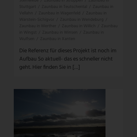
Stemwede
/
Zaunbau in Struppen
/
Zaunbau in
Stuttgart
/
Zaunbau in Teutschental
/
Zaunbau in
Vellahn
/
Zaunbau in Wagenfeld
/
Zaunbau in
Warstein-Sichigvor
/
Zaunbau in Wendeburg
/
Zaunbau in Werther
/
Zaunbau in Willich
/
Zaunbau
in Wingst
/
Zaunbau in Winsen
/
Zaunbau in
Wulfsen
/
Zaunbau in Xanten
Die Referenz für dieses Projekt ist noch im
Aufbau So aktuell- das es schneller nicht
geht. Hier finden Sie in […]