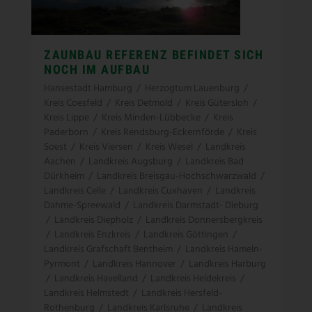
ZAUNBAU REFERENZ BEFINDET SICH
NOCH IM AUFBAU
Hansestadt Hamburg
/
Herzogtum Lauenburg
/
Kreis Coesfeld
/
Kreis Detmold
/
Kreis Gütersloh
/
Kreis Lippe
/
Kreis Minden-Lübbecke
/
Kreis
Paderborn
/
Kreis Rendsburg-Eckernförde
/
Kreis
Soest
/
Kreis Viersen
/
Kreis Wesel
/
Landkreis
Aachen
/
Landkreis Augsburg
/
Landkreis Bad
Dürkheim
/
Landkreis Breisgau-Hochschwarzwald
/
Landkreis Celle
/
Landkreis Cuxhaven
/
Landkreis
Dahme-Spreewald
/
Landkreis Darmstadt- Dieburg
/
Landkreis Diepholz
/
Landkreis Donnersbergkreis
/
Landkreis Enzkreis
/
Landkreis Göttingen
/
Landkreis Grafschaft Bentheim
/
Landkreis Hameln-
Pyrmont
/
Landkreis Hannover
/
Landkreis Harburg
/
Landkreis Havelland
/
Landkreis Heidekreis
/
Landkreis Helmstedt
/
Landkreis Hersfeld-
Rothenburg
/
Landkreis Karlsruhe
/
Landkreis