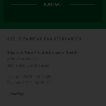
KONTAKT
AXEL F ZAUNBAU BAD OEYNHAUSEN
Zäune & Tore Friedrichsmeier GmbH
Mönichhusen 28
32549 Bad Oeynhausen
Telefon: 05731 - 98 15 126
Telefax: 05731 - 98 15 125
loading...