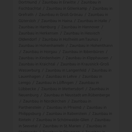
Dortmund
/
Zaunbau in Erwitte
/
Zaunbau in
Fischbachtal
/
Zaunbau in Gölenkamp
/
Zaunbau in
Grefrath
/
Zaunbau in Groß Grönau
/
Zaunbau in
Gütersloh
/
Zaunbau in Haina
/
Zaunbau in Halle
/
Zaunbau in Hamburg
/
Zaunbau in Hannover
/
Zaunbau in Herkensen
/
Zaunbau in Hessisch
Oldendorf
/
Zaunbau in Hofheim am Taunus
/
Zaunbau in Hohenhameln
/
Zaunbau in Hohenthann
/
Zaunbau in Horgau
/
Zaunbau in Ibbenbüren
/
Zaunbau in Kindenheim
/
Zaunbau in Klipphausen
/
Zaunbau in Kraichtal
/
Zaunbau in Krausnick-Groß
Wasserburg
/
Zaunbau in Langenfeld
/
Zaunbau in
Lauenhagen
/
Zaunbau in Lehre
/
Zaunbau in
Lemgo
/
Zaunbau in Löffingen
/
Zaunbau in
Lübbecke
/
Zaunbau in Mettersdorf
/
Zaunbau in
Neuenburg
/
Zaunbau in Neustadt am Rübenberge
/
Zaunbau in Nordkirchen
/
Zaunbau in
Parthenstein
/
Zaunbau in Pfreimd
/
Zaunbau in
Philippsburg
/
Zaunbau in Rabenstein
/
Zaunbau in
Rinteln
/
Zaunbau in Schönwalde-Glien
/
Zaunbau
in Seevetal
/
Zaunbau in St. Marien
/
Zaunbau in