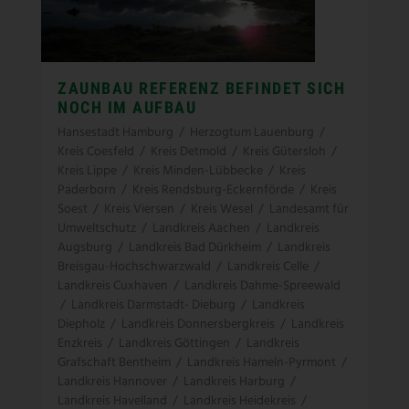
ZAUNBAU REFERENZ BEFINDET SICH
NOCH IM AUFBAU
Hansestadt Hamburg
/
Herzogtum Lauenburg
/
Kreis Coesfeld
/
Kreis Detmold
/
Kreis Gütersloh
/
Kreis Lippe
/
Kreis Minden-Lübbecke
/
Kreis
Paderborn
/
Kreis Rendsburg-Eckernförde
/
Kreis
Soest
/
Kreis Viersen
/
Kreis Wesel
/
Landesamt für
Umweltschutz
/
Landkreis Aachen
/
Landkreis
Augsburg
/
Landkreis Bad Dürkheim
/
Landkreis
Breisgau-Hochschwarzwald
/
Landkreis Celle
/
Landkreis Cuxhaven
/
Landkreis Dahme-Spreewald
/
Landkreis Darmstadt- Dieburg
/
Landkreis
Diepholz
/
Landkreis Donnersbergkreis
/
Landkreis
Enzkreis
/
Landkreis Göttingen
/
Landkreis
Grafschaft Bentheim
/
Landkreis Hameln-Pyrmont
/
Landkreis Hannover
/
Landkreis Harburg
/
Landkreis Havelland
/
Landkreis Heidekreis
/