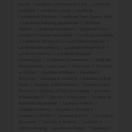
Kassel
/
Landkreis Landsberg am Lech
/
Landkreis
Landshut
/
Landkreis Leipzig
/
Landkreis
Ludwigslust-Parchim
/
Landkreis Main-Taunus-Kreis
/
Landkreis Marburg-Biedenkopf
/
Landkreis
Meißen
/
Landkreis Osnabrück
/
Landkreis Peine
/
Landkreis Potsdam-Mittelmark
/
Landkreis Saalekreis
/
Landkreis Sächsische Schweiz-Obererzgebirge
/
Landkreis Schaumburg
/
Landkreis Schwandorf
/
Landkreis Steinfurt
/
Landkreis Waldeck-
Frankenberg
/
Landkreis Wesermarsch
/
Landkreis
Wetteraukreis
/
Linz-Land
/
Steiermark
/
Zaunbau
in Aachen
/
Zaunbau in Alheim
/
Zaunbau in
Anröchte
/
Zaunbau in Aumühle
/
Zaunbau in Bad
Essen
/
Zaunbau in Bad Hersfeld
/
Zaunbau in Bad
Pyrmont
/
Zaunbau in Bad Wünneberg
/
Zaunbau
in Bauernbach
/
Zaunbau in Baunatal
/
Zaunbau in
Bayerfeld-Steckweiler
/
Zaunbau in Berlin
/
Zaunbau in Berne
/
Zaunbau in Blomberg
/
Zaunbau in Bomlitz
/
Zaunbau in Bonn
/
Zaunbau in
Bovenden
/
Zaunbau in Breiholz
/
Zaunbau in
Dettenschwang
/
Zaunbau in Dießen
/
Zaunbau in