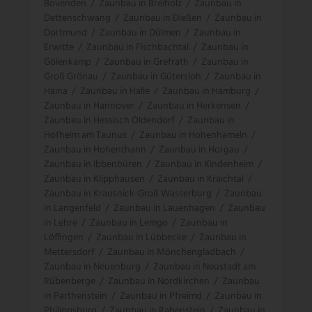
Bovenden
/
Zaunbau in Breiholz
/
Zaunbau in
Dettenschwang
/
Zaunbau in Dießen
/
Zaunbau in
Dortmund
/
Zaunbau in Dülmen
/
Zaunbau in
Erwitte
/
Zaunbau in Fischbachtal
/
Zaunbau in
Gölenkamp
/
Zaunbau in Grefrath
/
Zaunbau in
Groß Grönau
/
Zaunbau in Gütersloh
/
Zaunbau in
Haina
/
Zaunbau in Halle
/
Zaunbau in Hamburg
/
Zaunbau in Hannover
/
Zaunbau in Herkensen
/
Zaunbau in Hessisch Oldendorf
/
Zaunbau in
Hofheim am Taunus
/
Zaunbau in Hohenhameln
/
Zaunbau in Hohenthann
/
Zaunbau in Horgau
/
Zaunbau in Ibbenbüren
/
Zaunbau in Kindenheim
/
Zaunbau in Klipphausen
/
Zaunbau in Kraichtal
/
Zaunbau in Krausnick-Groß Wasserburg
/
Zaunbau
in Langenfeld
/
Zaunbau in Lauenhagen
/
Zaunbau
in Lehre
/
Zaunbau in Lemgo
/
Zaunbau in
Löffingen
/
Zaunbau in Lübbecke
/
Zaunbau in
Mettersdorf
/
Zaunbau in Mönchengladbach
/
Zaunbau in Neuenburg
/
Zaunbau in Neustadt am
Rübenberge
/
Zaunbau in Nordkirchen
/
Zaunbau
in Parthenstein
/
Zaunbau in Pfreimd
/
Zaunbau in
Philippsburg
/
Zaunbau in Rabenstein
/
Zaunbau in