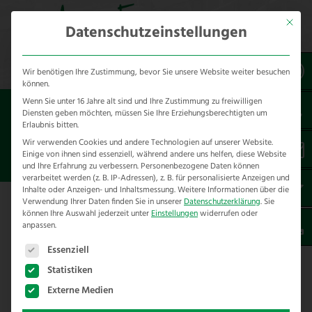
Mit dies
Datenschutzeinstellungen
Wir benötigen Ihre Zustimmung, bevor Sie unsere Website weiter besuchen
können.
Wenn Sie unter 16 Jahre alt sind und Ihre Zustimmung zu freiwilligen
Sie sind hier:
Referenzen
unsere Referenzen
Diensten geben möchten, müssen Sie Ihre Erziehungsberechtigten um
nach Städten
Erlaubnis bitten.
Wir verwenden Cookies und andere Technologien auf unserer Website.
Einige von ihnen sind essenziell, während andere uns helfen, diese Website
ZAUNBAU IN HOHENTHANN
und Ihre Erfahrung zu verbessern.
Personenbezogene Daten können
verarbeitet werden (z. B. IP-Adressen), z. B. für personalisierte Anzeigen und
Inhalte oder Anzeigen- und Inhaltsmessung.
Weitere Informationen über die
Verwendung Ihrer Daten finden Sie in unserer
Datenschutzerklärung
.
Sie
Hier finden Sie unsere Zaunbau
können Ihre Auswahl jederzeit unter
Einstellungen
widerrufen oder
anpassen.
Referenzen in Hohenthann –
Es folgt eine Liste der Service-Gruppen, für die eine E
Landkreis Landshut
Essenziell
Statistiken
Wir haben folgende Projekte im Rahmen von
Externe Medien
Zaunbau in Hohenthann und Umgebung für