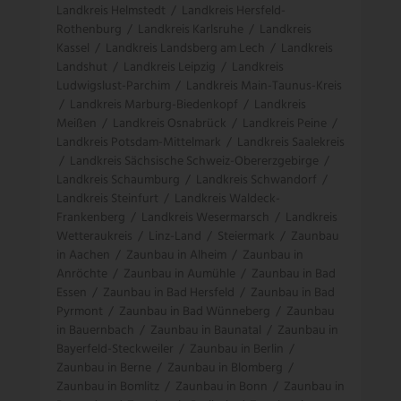
Landkreis Helmstedt
/
Landkreis Hersfeld-
Rothenburg
/
Landkreis Karlsruhe
/
Landkreis
Kassel
/
Landkreis Landsberg am Lech
/
Landkreis
Landshut
/
Landkreis Leipzig
/
Landkreis
Ludwigslust-Parchim
/
Landkreis Main-Taunus-Kreis
/
Landkreis Marburg-Biedenkopf
/
Landkreis
Meißen
/
Landkreis Osnabrück
/
Landkreis Peine
/
Landkreis Potsdam-Mittelmark
/
Landkreis Saalekreis
/
Landkreis Sächsische Schweiz-Obererzgebirge
/
Landkreis Schaumburg
/
Landkreis Schwandorf
/
Landkreis Steinfurt
/
Landkreis Waldeck-
Frankenberg
/
Landkreis Wesermarsch
/
Landkreis
Wetteraukreis
/
Linz-Land
/
Steiermark
/
Zaunbau
in Aachen
/
Zaunbau in Alheim
/
Zaunbau in
Anröchte
/
Zaunbau in Aumühle
/
Zaunbau in Bad
Essen
/
Zaunbau in Bad Hersfeld
/
Zaunbau in Bad
Pyrmont
/
Zaunbau in Bad Wünneberg
/
Zaunbau
in Bauernbach
/
Zaunbau in Baunatal
/
Zaunbau in
Bayerfeld-Steckweiler
/
Zaunbau in Berlin
/
Zaunbau in Berne
/
Zaunbau in Blomberg
/
Zaunbau in Bomlitz
/
Zaunbau in Bonn
/
Zaunbau in